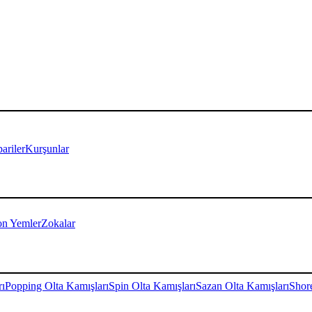
ariler
Kurşunlar
on Yemler
Zokalar
rı
Popping Olta Kamışları
Spin Olta Kamışları
Sazan Olta Kamışları
Shore