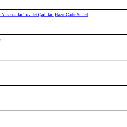
 Aksesuarları
Tuvalet Çadırları
Hazır Çadır Setleri
ı