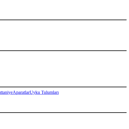
ttaniye
Aparatlar
Uyku Tulumları