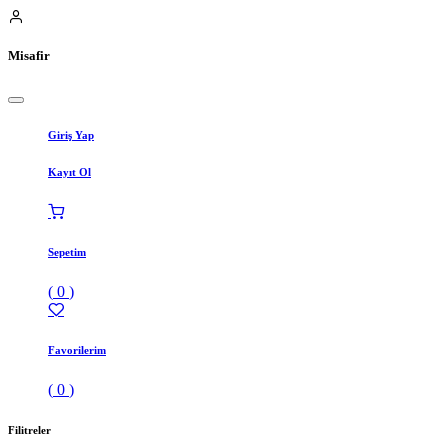
Misafir
Giriş Yap
Kayıt Ol
Sepetim
(
0
)
Favorilerim
(
0
)
Filitreler