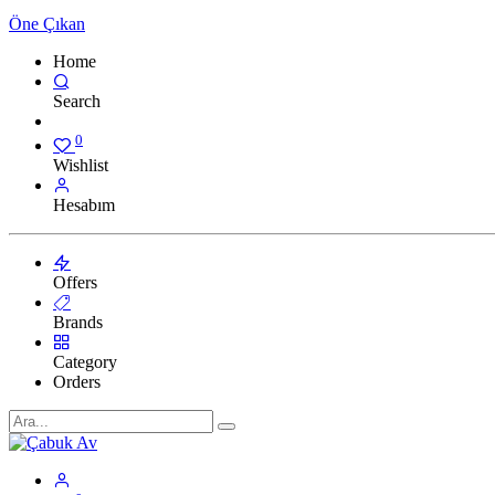
Öne Çıkan
Home
Search
0
Wishlist
Hesabım
Offers
Brands
Category
Orders