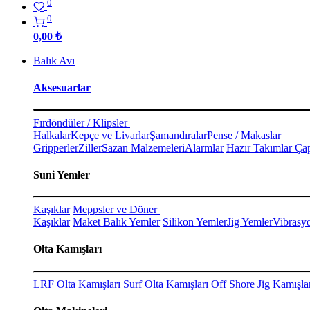
0
0
0,00
₺
Balık Avı
Aksesuarlar
Fırdöndüler / Klipsler
Halkalar
Kepçe ve Livarlar
Şamandıralar
Pense / Makaslar
Gripperler
Ziller
Sazan Malzemeleri
Alarmlar
Hazır Takımlar Çap
Suni Yemler
Kaşıklar
Meppsler ve Döner
Kaşıklar
Maket Balık Yemler
Silikon Yemler
Jig Yemler
Vibrasy
Olta Kamışları
LRF Olta Kamışları
Surf Olta Kamışları
Off Shore Jig Kamışla