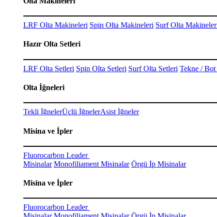
Olta Makineleri
LRF Olta Makineleri
Spin Olta Makineleri
Surf Olta Makineler
Hazır Olta Setleri
LRF Olta Setleri
Spin Olta Setleri
Surf Olta Setleri
Tekne / Bot 
Olta İğneleri
Tekli İğneler
Üçlü İğneler
Asist İğneler
Misina ve İpler
Fluorocarbon Leader
Misinalar
Monofiliament Misinalar
Örgü İp Misinalar
Misina ve İpler
Fluorocarbon Leader
Misinalar
Monofiliament Misinalar
Örgü İp Misinalar