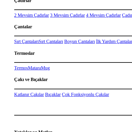
Çadırlar
2 Mevsim Çadırlar
3 Mevsim Çadırlar
4 Mevsim Çadırlar
Çadır
Çantalar
Sırt Çantaları
Sırt Çantaları
Boyun Çantaları
İlk Yardım Çantalar
Termoslar
Termos
Matara
Mug
Çakı ve Bıçaklar
Katlanır Çakılar
Bıçaklar
Çok Fonksiyonlu Çakılar