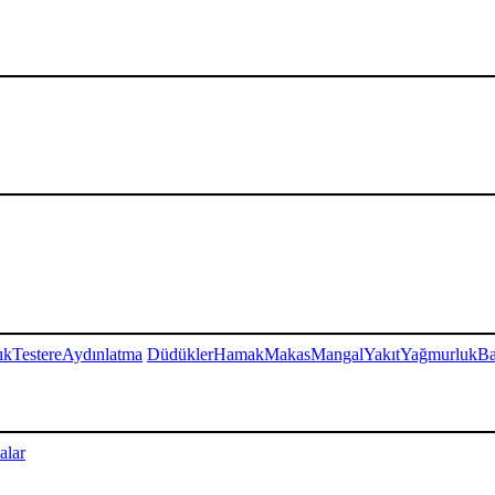
ık
Testere
Aydınlatma
Düdükler
Hamak
Makas
Mangal
Yakıt
Yağmurluk
Ba
alar