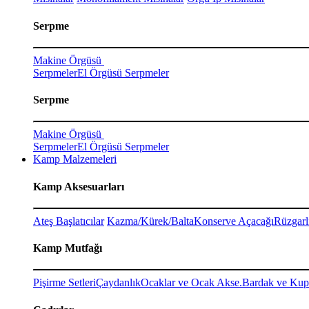
Serpme
Makine Örgüsü
Serpmeler
El Örgüsü Serpmeler
Serpme
Makine Örgüsü
Serpmeler
El Örgüsü Serpmeler
Kamp Malzemeleri
Kamp Aksesuarları
Ateş Başlatıcılar
Kazma/Kürek/Balta
Konserve Açacağı
Rüzgarl
Kamp Mutfağı
Pişirme Setleri
Çaydanlık
Ocaklar ve Ocak Akse.
Bardak ve Kup