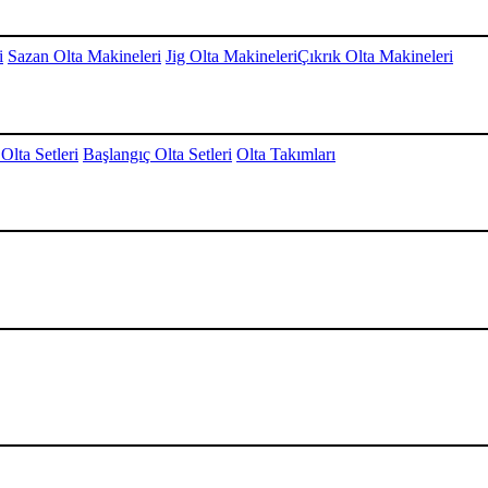
i
Sazan Olta Makineleri
Jig Olta Makineleri
Çıkrık Olta Makineleri
Olta Setleri
Başlangıç Olta Setleri
Olta Takımları