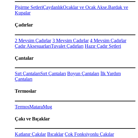
Pişirme Setleri
Çaydanlık
Ocaklar ve Ocak Akse.
Bardak ve
Kupalar
Çadırlar
2 Mevsim Çadırlar
3 Mevsim Çadırlar
4 Mevsim Çadırlar
Çadır Aksesuarları
Tuvalet Çadırları
Hazır Çadır Setleri
Çantalar
Sırt Çantaları
Sırt Çantaları
Boyun Çantaları
İlk Yardım
Çantaları
Termoslar
Termos
Matara
Mug
Çakı ve Bıçaklar
Katlanır Çakılar
Bıçaklar
Çok Fonksiyonlu Çakılar