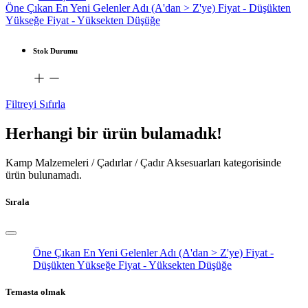
Öne Çıkan
En Yeni Gelenler
Adı (A'dan > Z'ye)
Fiyat - Düşükten
Yükseğe
Fiyat - Yüksekten Düşüğe
Stok Durumu
Filtreyi Sıfırla
Herhangi bir ürün bulamadık!
Kamp Malzemeleri / Çadırlar / Çadır Aksesuarları
kategorisinde
ürün bulunamadı.
Sırala
Öne Çıkan
En Yeni Gelenler
Adı (A'dan > Z'ye)
Fiyat -
Düşükten Yükseğe
Fiyat - Yüksekten Düşüğe
Temasta olmak