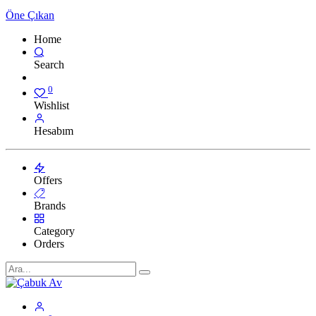
Öne Çıkan
Home
Search
0
Wishlist
Hesabım
Offers
Brands
Category
Orders