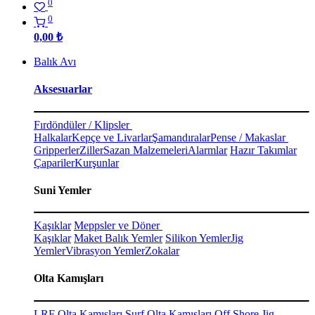
0
0
0,00
₺
Balık Avı
Aksesuarlar
Fırdöndüler / Klipsler
Halkalar
Kepçe ve Livarlar
Şamandıralar
Pense / Makaslar
Gripperler
Ziller
Sazan Malzemeleri
Alarmlar
Hazır Takımlar
Çapariler
Kurşunlar
Suni Yemler
Kaşıklar
Meppsler ve Döner
Kaşıklar
Maket Balık Yemler
Silikon Yemler
Jig
Yemler
Vibrasyon Yemler
Zokalar
Olta Kamışları
LRF Olta Kamışları
Surf Olta Kamışları
Off Shore Jig