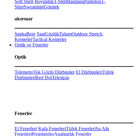
Soft Shell
Boyunluk
T-Shirt
Bandana
Pantolon
T-
Shirt
Sweatshirt
Gömlek
aksesuar
Şapka
Bere
Saat
Gözlük
Tulum
Outdoor Stretch
Kemerler
Tactical Kemerler
Optik ve Fenerler
Optik
Telemetre
Tek Gözlü Dürbünler
El Dürbünleri
Tüfek
Dürbünleri
Red Dot
Teleskop
Fenerler
El Fenerleri
Kafa Fenerleri
Tüfek Fenerleri
Su Altı
Fenerleri
Projektörler
Anahtarlık Fenerler