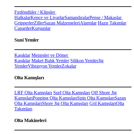
Fırdöndüler / Klipsler
Halkalar
Kepçe ve Livarlar
Şamandıralar
Pense / Makaslar
Gripperler
Ziller
Sazan Malzemeleri
Alarmlar
Hazır Takımlar
Çapariler
Kurşunlar
Suni Yemler
Kaşıklar
Meppsler ve Döner
Kaşıklar
Maket Balık Yemler
Silikon Yemler
Jig
Yemler
Vibrasyon Yemler
Zokalar
Olta Kamışları
LRF Olta Kamışları
Surf Olta Kamışları
Off Shore Jig
Kamışları
Popping Olta Kamışları
Spin Olta Kamışları
Sazan
Olta Kamışları
Shore Jig Olta Kamışları
Göl Kamışları
Olta
Takımları
Olta Makineleri