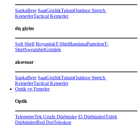
Şapka
Bere
Saat
Gözlük
Tulum
Outdoor Stretch
Kemerler
Tactical Kemerler
dış giyim
Soft Shell
Boyunluk
T-Shirt
Bandana
Pantolon
T-
Shirt
Sweatshirt
Gömlek
aksesuar
Şapka
Bere
Saat
Gözlük
Tulum
Outdoor Stretch
Kemerler
Tactical Kemerler
Optik ve Fenerler
Optik
Telemetre
Tek Gözlü Dürbünler
El Dürbünleri
Tüfek
Dürbünleri
Red Dot
Teleskop