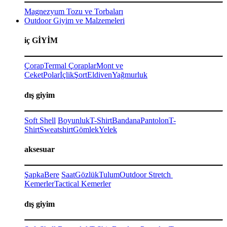
Magnezyum Tozu ve Torbaları
Outdoor Giyim ve Malzemeleri
iç GİYİM
Çorap
Termal Çoraplar
Mont ve
Ceket
Polar
İçlik
Şort
Eldiven
Yağmurluk
dış giyim
Soft Shell
Boyunluk
T-Shirt
Bandana
Pantolon
T-
Shirt
Sweatshirt
Gömlek
Yelek
aksesuar
Şapka
Bere
Saat
Gözlük
Tulum
Outdoor Stretch
Kemerler
Tactical Kemerler
dış giyim