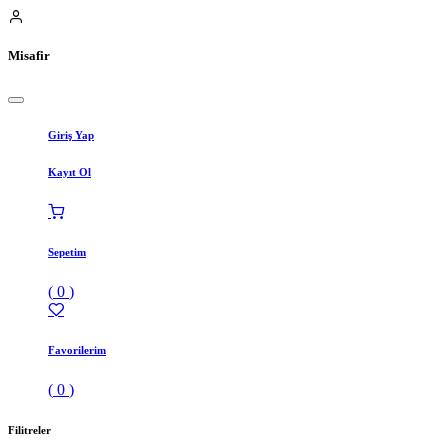
Misafir
Giriş Yap
Kayıt Ol
Sepetim
(
0
)
Favorilerim
(
0
)
Filitreler