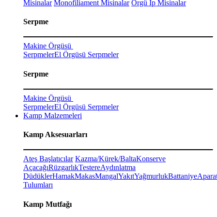
Misinalar
Monofiliament Misinalar
Örgü İp Misinalar
Serpme
Makine Örgüsü
Serpmeler
El Örgüsü Serpmeler
Serpme
Makine Örgüsü
Serpmeler
El Örgüsü Serpmeler
Kamp Malzemeleri
Kamp Aksesuarları
Ateş Başlatıcılar
Kazma/Kürek/Balta
Konserve
Açacağı
Rüzgarlık
Testere
Aydınlatma
Düdükler
Hamak
Makas
Mangal
Yakıt
Yağmurluk
Battaniye
Aparat
Tulumları
Kamp Mutfağı