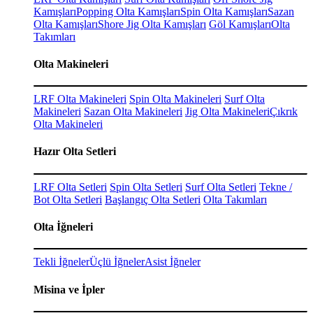
Kamışları
Popping Olta Kamışları
Spin Olta Kamışları
Sazan
Olta Kamışları
Shore Jig Olta Kamışları
Göl Kamışları
Olta
Takımları
Olta Makineleri
LRF Olta Makineleri
Spin Olta Makineleri
Surf Olta
Makineleri
Sazan Olta Makineleri
Jig Olta Makineleri
Çıkrık
Olta Makineleri
Hazır Olta Setleri
LRF Olta Setleri
Spin Olta Setleri
Surf Olta Setleri
Tekne /
Bot Olta Setleri
Başlangıç Olta Setleri
Olta Takımları
Olta İğneleri
Tekli İğneler
Üçlü İğneler
Asist İğneler
Misina ve İpler