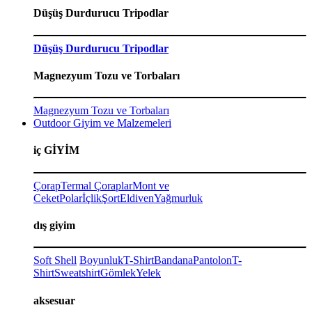
Düşüş Durdurucu Tripodlar
Düşüş Durdurucu Tripodlar
Magnezyum Tozu ve Torbaları
Magnezyum Tozu ve Torbaları
Outdoor Giyim ve Malzemeleri
iç GİYİM
Çorap
Termal Çoraplar
Mont ve
Ceket
Polar
İçlik
Şort
Eldiven
Yağmurluk
dış giyim
Soft Shell
Boyunluk
T-Shirt
Bandana
Pantolon
T-
Shirt
Sweatshirt
Gömlek
Yelek
aksesuar