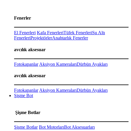
Fenerler
El Fenerleri
Kafa Fenerleri
Tüfek Fenerleri
Su Altı
Fenerleri
Projektörler
Anahtarlık Fenerler
avcılık aksesuar
Fotokapanlar
Aksiyon Kameraları
Dürbün Ayakları
avcılık aksesuar
Fotokapanlar
Aksiyon Kameraları
Dürbün Ayakları
Şişme Bot
Şişme Botlar
Şişme Botlar
Bot Motorları
Bot Aksesuarları