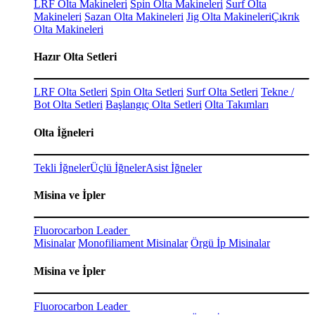
LRF Olta Makineleri
Spin Olta Makineleri
Surf Olta
Makineleri
Sazan Olta Makineleri
Jig Olta Makineleri
Çıkrık
Olta Makineleri
Hazır Olta Setleri
LRF Olta Setleri
Spin Olta Setleri
Surf Olta Setleri
Tekne /
Bot Olta Setleri
Başlangıç Olta Setleri
Olta Takımları
Olta İğneleri
Tekli İğneler
Üçlü İğneler
Asist İğneler
Misina ve İpler
Fluorocarbon Leader
Misinalar
Monofiliament Misinalar
Örgü İp Misinalar
Misina ve İpler
Fluorocarbon Leader