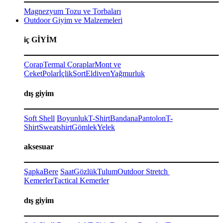
Magnezyum Tozu ve Torbaları
Outdoor Giyim ve Malzemeleri
iç GİYİM
Çorap
Termal Çoraplar
Mont ve
Ceket
Polar
İçlik
Şort
Eldiven
Yağmurluk
dış giyim
Soft Shell
Boyunluk
T-Shirt
Bandana
Pantolon
T-
Shirt
Sweatshirt
Gömlek
Yelek
aksesuar
Şapka
Bere
Saat
Gözlük
Tulum
Outdoor Stretch
Kemerler
Tactical Kemerler
dış giyim