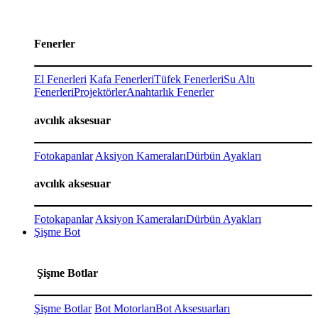
Fenerler
El Fenerleri
Kafa Fenerleri
Tüfek Fenerleri
Su Altı
Fenerleri
Projektörler
Anahtarlık Fenerler
avcılık aksesuar
Fotokapanlar
Aksiyon Kameraları
Dürbün Ayakları
avcılık aksesuar
Fotokapanlar
Aksiyon Kameraları
Dürbün Ayakları
Şişme Bot
Şişme Botlar
Şişme Botlar
Bot Motorları
Bot Aksesuarları