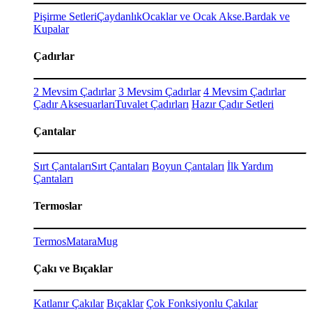
Pişirme Setleri
Çaydanlık
Ocaklar ve Ocak Akse.
Bardak ve
Kupalar
Çadırlar
2 Mevsim Çadırlar
3 Mevsim Çadırlar
4 Mevsim Çadırlar
Çadır Aksesuarları
Tuvalet Çadırları
Hazır Çadır Setleri
Çantalar
Sırt Çantaları
Sırt Çantaları
Boyun Çantaları
İlk Yardım
Çantaları
Termoslar
Termos
Matara
Mug
Çakı ve Bıçaklar
Katlanır Çakılar
Bıçaklar
Çok Fonksiyonlu Çakılar