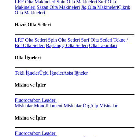
LRF Olta Makineleri
Spin Olta Makineleri
Surf Olta
Makineleri
Sazan Olta Makineleri
Jig Olta Makineleri
Çıkrık
Olta Makineleri
Hazır Olta Setleri
LRF Olta Setleri
Spin Olta Setleri
Surf Olta Setleri
Tekne /
Bot Olta Setleri
Başlangıç Olta Setleri
Olta Takımları
Olta İğneleri
Tekli İğneler
Üçlü İğneler
Asist İğneler
Misina ve İpler
Fluorocarbon Leader
Misinalar
Monofiliament Misinalar
Örgü İp Misinalar
Misina ve İpler
Fluorocarbon Leader