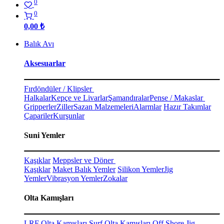
0
0
0,00
₺
Balık Avı
Aksesuarlar
Fırdöndüler / Klipsler
Halkalar
Kepçe ve Livarlar
Şamandıralar
Pense / Makaslar
Gripperler
Ziller
Sazan Malzemeleri
Alarmlar
Hazır Takımlar
Çapariler
Kurşunlar
Suni Yemler
Kaşıklar
Meppsler ve Döner
Kaşıklar
Maket Balık Yemler
Silikon Yemler
Jig
Yemler
Vibrasyon Yemler
Zokalar
Olta Kamışları
LRF Olta Kamışları
Surf Olta Kamışları
Off Shore Jig