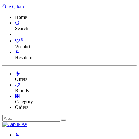
Öne Çıkan
Home
Search
0
Wishlist
Hesabım
Offers
Brands
Category
Orders