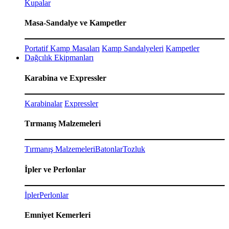
Kupalar
Masa-Sandalye ve Kampetler
Portatif Kamp Masaları
Kamp Sandalyeleri
Kampetler
Dağcılık Ekipmanları
Karabina ve Expressler
Karabinalar
Expressler
Tırmanış Malzemeleri
Tırmanış Malzemeleri
Batonlar
Tozluk
İpler ve Perlonlar
İpler
Perlonlar
Emniyet Kemerleri