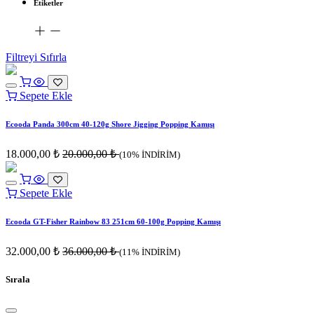
Etiketler
Filtreyi Sıfırla
Sepete Ekle
Ecooda Panda 300cm 40-120g Shore Jigging Popping Kamışı
18.000,00
₺
20.000,00
₺
(10% İNDİRİM)
Sepete Ekle
Ecooda GT-Fisher Rainbow 83 251cm 60-100g Popping Kamışı
32.000,00
₺
36.000,00
₺
(11% İNDİRİM)
Sırala