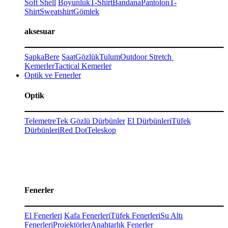
Soft Shell
Boyunluk
T-Shirt
Bandana
Pantolon
T-
Shirt
Sweatshirt
Gömlek
aksesuar
Şapka
Bere
Saat
Gözlük
Tulum
Outdoor Stretch
Kemerler
Tactical Kemerler
Optik ve Fenerler
Optik
Telemetre
Tek Gözlü Dürbünler
El Dürbünleri
Tüfek
Dürbünleri
Red Dot
Teleskop
Fenerler
El Fenerleri
Kafa Fenerleri
Tüfek Fenerleri
Su Altı
Fenerleri
Projektörler
Anahtarlık Fenerler