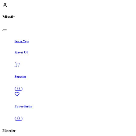
Misafir
Giriş Yap
Kayıt Ol
Sepetim
(
0
)
Favorilerim
(
0
)
Filitreler