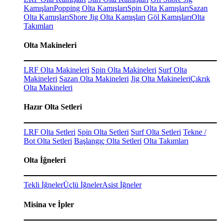
Kamışları
Popping Olta Kamışları
Spin Olta Kamışları
Sazan
Olta Kamışları
Shore Jig Olta Kamışları
Göl Kamışları
Olta
Takımları
Olta Makineleri
LRF Olta Makineleri
Spin Olta Makineleri
Surf Olta
Makineleri
Sazan Olta Makineleri
Jig Olta Makineleri
Çıkrık
Olta Makineleri
Hazır Olta Setleri
LRF Olta Setleri
Spin Olta Setleri
Surf Olta Setleri
Tekne /
Bot Olta Setleri
Başlangıç Olta Setleri
Olta Takımları
Olta İğneleri
Tekli İğneler
Üçlü İğneler
Asist İğneler
Misina ve İpler