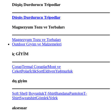
Düşüş Durdurucu Tripodlar
Düşüş Durdurucu Tripodlar
Magnezyum Tozu ve Torbaları
Magnezyum Tozu ve Torbaları
Outdoor Giyim ve Malzemeleri
iç GİYİM
Çorap
Termal Çoraplar
Mont ve
Ceket
Polar
İçlik
Şort
Eldiven
Yağmurluk
dış giyim
Soft Shell
Boyunluk
T-Shirt
Bandana
Pantolon
T-
Shirt
Sweatshirt
Gömlek
Yelek
aksesuar