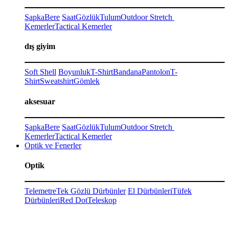
Şapka
Bere
Saat
Gözlük
Tulum
Outdoor Stretch
Kemerler
Tactical Kemerler
dış giyim
Soft Shell
Boyunluk
T-Shirt
Bandana
Pantolon
T-
Shirt
Sweatshirt
Gömlek
aksesuar
Şapka
Bere
Saat
Gözlük
Tulum
Outdoor Stretch
Kemerler
Tactical Kemerler
Optik ve Fenerler
Optik
Telemetre
Tek Gözlü Dürbünler
El Dürbünleri
Tüfek
Dürbünleri
Red Dot
Teleskop