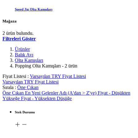
Speed Jig Olta Kamışları
Mağaza
2 ürün bulundu.
Filtreleri Göster
Ürünler
Balık Avı
Olta Kamışları
Popping Olta Kamışları
- 2 ürün
Fiyat Listesi :
Varsayılan TRY Fiyat Listesi
Varsayılan TRY Fiyat Listesi
Sırala :
Öne Çıkan
Öne Çıkan
En Yeni Gelenler
Adı (A'dan > Z'ye)
Fiyat - Düşükten
Yükseğe
Fiyat - Yüksekten Düşüğe
Stok Durumu