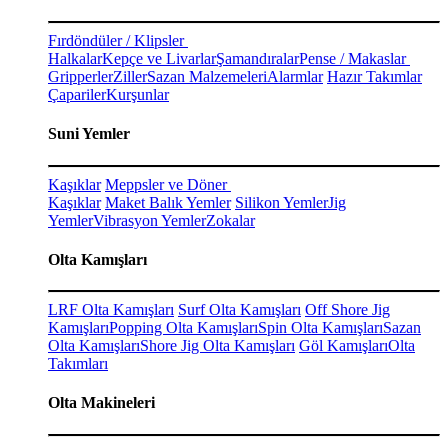
Fırdöndüler / Klipsler
Halkalar
Kepçe ve Livarlar
Şamandıralar
Pense / Makaslar
Gripperler
Ziller
Sazan Malzemeleri
Alarmlar
Hazır Takımlar
Çapariler
Kurşunlar
Suni Yemler
Kaşıklar
Meppsler ve Döner
Kaşıklar
Maket Balık Yemler
Silikon Yemler
Jig
Yemler
Vibrasyon Yemler
Zokalar
Olta Kamışları
LRF Olta Kamışları
Surf Olta Kamışları
Off Shore Jig
Kamışları
Popping Olta Kamışları
Spin Olta Kamışları
Sazan
Olta Kamışları
Shore Jig Olta Kamışları
Göl Kamışları
Olta
Takımları
Olta Makineleri