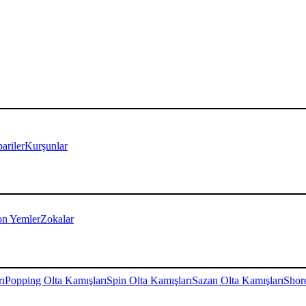
ariler
Kurşunlar
on Yemler
Zokalar
rı
Popping Olta Kamışları
Spin Olta Kamışları
Sazan Olta Kamışları
Shore