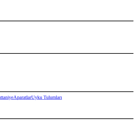
ttaniye
Aparatlar
Uyku Tulumları