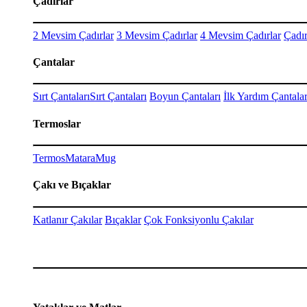
Çadırlar
2 Mevsim Çadırlar
3 Mevsim Çadırlar
4 Mevsim Çadırlar
Çadır
Çantalar
Sırt Çantaları
Sırt Çantaları
Boyun Çantaları
İlk Yardım Çantalar
Termoslar
Termos
Matara
Mug
Çakı ve Bıçaklar
Katlanır Çakılar
Bıçaklar
Çok Fonksiyonlu Çakılar