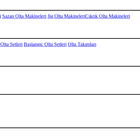
i
Sazan Olta Makineleri
Jig Olta Makineleri
Çıkrık Olta Makineleri
Olta Setleri
Başlangıç Olta Setleri
Olta Takımları