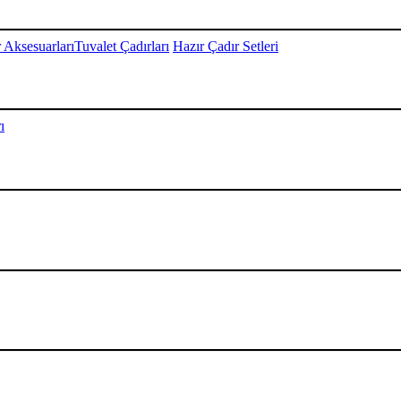
 Aksesuarları
Tuvalet Çadırları
Hazır Çadır Setleri
ı