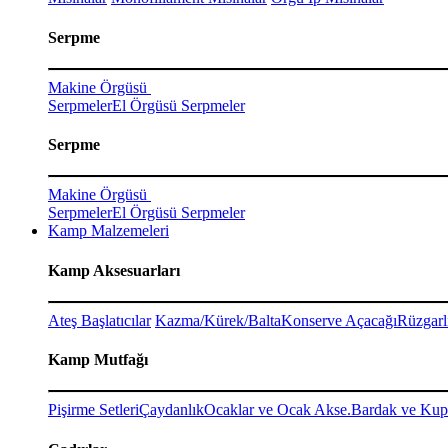
Serpme
Makine Örgüsü
Serpmeler
El Örgüsü Serpmeler
Serpme
Makine Örgüsü
Serpmeler
El Örgüsü Serpmeler
Kamp Malzemeleri
Kamp Aksesuarları
Ateş Başlatıcılar
Kazma/Kürek/Balta
Konserve Açacağı
Rüzgarl
Kamp Mutfağı
Pişirme Setleri
Çaydanlık
Ocaklar ve Ocak Akse.
Bardak ve Kup