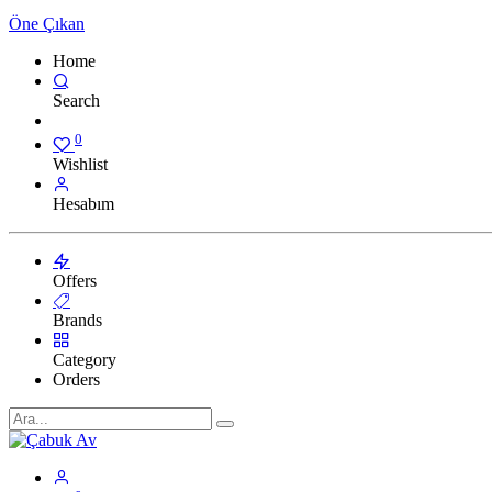
Öne Çıkan
Home
Search
0
Wishlist
Hesabım
Offers
Brands
Category
Orders