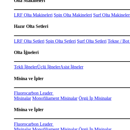
Olta Makineleri
LRF Olta Makineleri
Spin Olta Makineleri
Surf Olta Makineler
Hazır Olta Setleri
LRF Olta Setleri
Spin Olta Setleri
Surf Olta Setleri
Tekne / Bot 
Olta İğneleri
Tekli İğneler
Üçlü İğneler
Asist İğneler
Misina ve İpler
Fluorocarbon Leader
Misinalar
Monofiliament Misinalar
Örgü İp Misinalar
Misina ve İpler
Fluorocarbon Leader
Misinalar
Monofiliament Misinalar
Örgü İp Misinalar