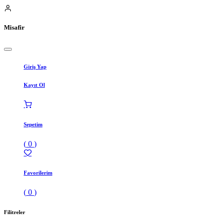
Misafir
Giriş Yap
Kayıt Ol
Sepetim
(
0
)
Favorilerim
(
0
)
Filitreler