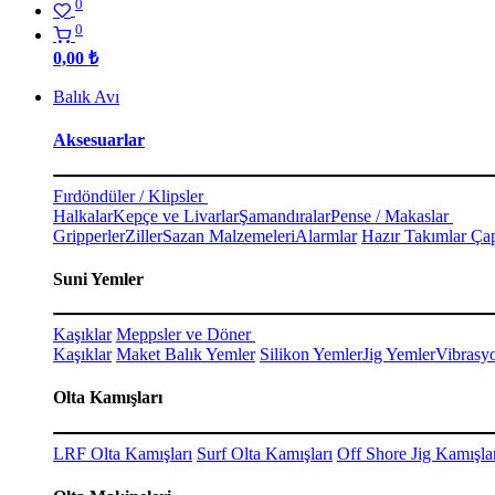
0
0
0,00
₺
Balık Avı
Aksesuarlar
Fırdöndüler / Klipsler
Halkalar
Kepçe ve Livarlar
Şamandıralar
Pense / Makaslar
Gripperler
Ziller
Sazan Malzemeleri
Alarmlar
Hazır Takımlar Çap
Suni Yemler
Kaşıklar
Meppsler ve Döner
Kaşıklar
Maket Balık Yemler
Silikon Yemler
Jig Yemler
Vibrasy
Olta Kamışları
LRF Olta Kamışları
Surf Olta Kamışları
Off Shore Jig Kamışla