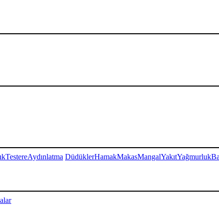
ık
Testere
Aydınlatma
Düdükler
Hamak
Makas
Mangal
Yakıt
Yağmurluk
Ba
alar