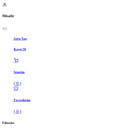
Misafir
Giriş Yap
Kayıt Ol
Sepetim
(
0
)
Favorilerim
(
0
)
Filitreler