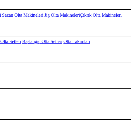
i
Sazan Olta Makineleri
Jig Olta Makineleri
Çıkrık Olta Makineleri
Olta Setleri
Başlangıç Olta Setleri
Olta Takımları