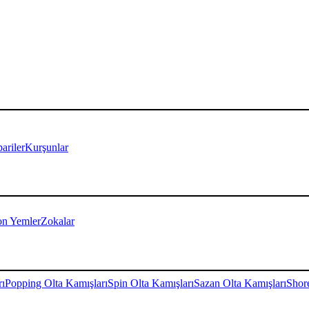
ariler
Kurşunlar
on Yemler
Zokalar
rı
Popping Olta Kamışları
Spin Olta Kamışları
Sazan Olta Kamışları
Shore