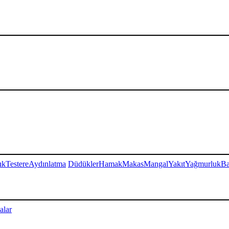
ık
Testere
Aydınlatma
Düdükler
Hamak
Makas
Mangal
Yakıt
Yağmurluk
Ba
alar