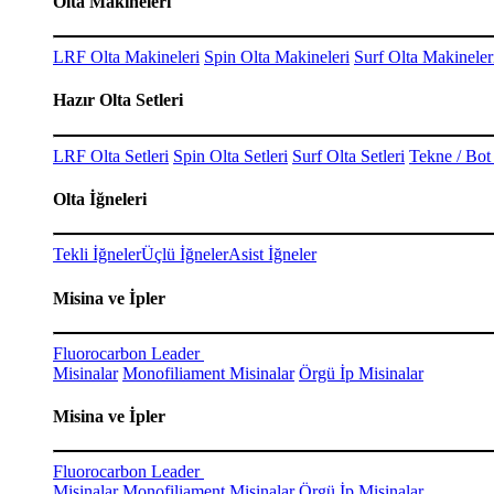
Olta Makineleri
LRF Olta Makineleri
Spin Olta Makineleri
Surf Olta Makineler
Hazır Olta Setleri
LRF Olta Setleri
Spin Olta Setleri
Surf Olta Setleri
Tekne / Bot 
Olta İğneleri
Tekli İğneler
Üçlü İğneler
Asist İğneler
Misina ve İpler
Fluorocarbon Leader
Misinalar
Monofiliament Misinalar
Örgü İp Misinalar
Misina ve İpler
Fluorocarbon Leader
Misinalar
Monofiliament Misinalar
Örgü İp Misinalar