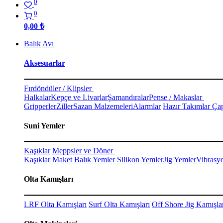
0
0
0,00
₺
Balık Avı
Aksesuarlar
Fırdöndüler / Klipsler
Halkalar
Kepçe ve Livarlar
Şamandıralar
Pense / Makaslar
Gripperler
Ziller
Sazan Malzemeleri
Alarmlar
Hazır Takımlar Çap
Suni Yemler
Kaşıklar
Meppsler ve Döner
Kaşıklar
Maket Balık Yemler
Silikon Yemler
Jig Yemler
Vibrasy
Olta Kamışları
LRF Olta Kamışları
Surf Olta Kamışları
Off Shore Jig Kamışla