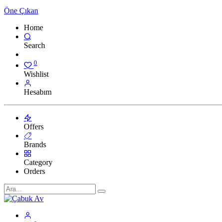
Öne Çıkan
Home
Search
0
Wishlist
Hesabım
Offers
Brands
Category
Orders