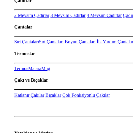
Çadırlar
2 Mevsim Çadırlar
3 Mevsim Çadırlar
4 Mevsim Çadırlar
Çadır
Çantalar
Sırt Çantaları
Sırt Çantaları
Boyun Çantaları
İlk Yardım Çantalar
Termoslar
Termos
Matara
Mug
Çakı ve Bıçaklar
Katlanır Çakılar
Bıçaklar
Çok Fonksiyonlu Çakılar