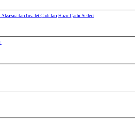
 Aksesuarları
Tuvalet Çadırları
Hazır Çadır Setleri
ı