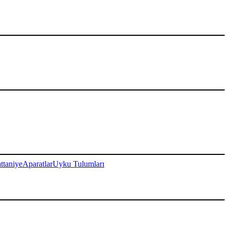
ttaniye
Aparatlar
Uyku Tulumları