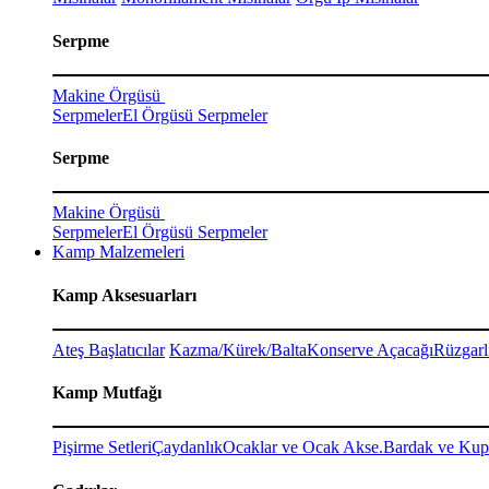
Serpme
Makine Örgüsü
Serpmeler
El Örgüsü Serpmeler
Serpme
Makine Örgüsü
Serpmeler
El Örgüsü Serpmeler
Kamp Malzemeleri
Kamp Aksesuarları
Ateş Başlatıcılar
Kazma/Kürek/Balta
Konserve Açacağı
Rüzgarl
Kamp Mutfağı
Pişirme Setleri
Çaydanlık
Ocaklar ve Ocak Akse.
Bardak ve Kup