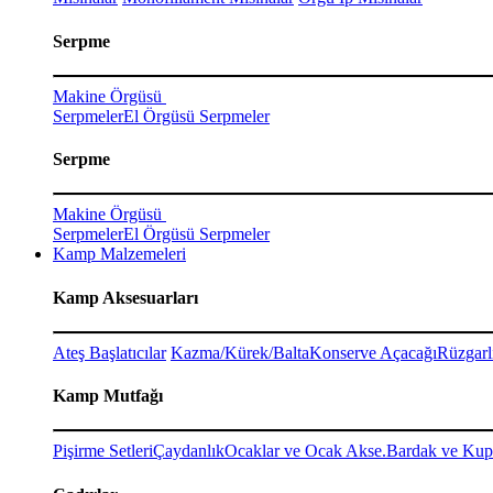
Serpme
Makine Örgüsü
Serpmeler
El Örgüsü Serpmeler
Serpme
Makine Örgüsü
Serpmeler
El Örgüsü Serpmeler
Kamp Malzemeleri
Kamp Aksesuarları
Ateş Başlatıcılar
Kazma/Kürek/Balta
Konserve Açacağı
Rüzgarl
Kamp Mutfağı
Pişirme Setleri
Çaydanlık
Ocaklar ve Ocak Akse.
Bardak ve Kup