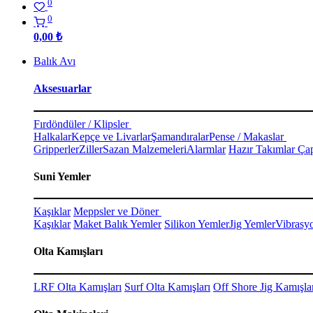
0
0
0,00
₺
Balık Avı
Aksesuarlar
Fırdöndüler / Klipsler
Halkalar
Kepçe ve Livarlar
Şamandıralar
Pense / Makaslar
Gripperler
Ziller
Sazan Malzemeleri
Alarmlar
Hazır Takımlar Çap
Suni Yemler
Kaşıklar
Meppsler ve Döner
Kaşıklar
Maket Balık Yemler
Silikon Yemler
Jig Yemler
Vibrasy
Olta Kamışları
LRF Olta Kamışları
Surf Olta Kamışları
Off Shore Jig Kamışla