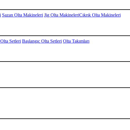
i
Sazan Olta Makineleri
Jig Olta Makineleri
Çıkrık Olta Makineleri
Olta Setleri
Başlangıç Olta Setleri
Olta Takımları