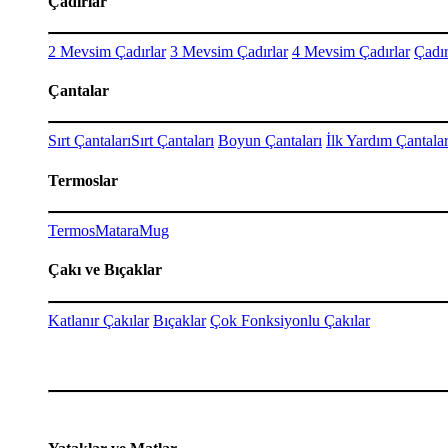
Çadırlar
2 Mevsim Çadırlar
3 Mevsim Çadırlar
4 Mevsim Çadırlar
Çadır
Çantalar
Sırt Çantaları
Sırt Çantaları
Boyun Çantaları
İlk Yardım Çantalar
Termoslar
Termos
Matara
Mug
Çakı ve Bıçaklar
Katlanır Çakılar
Bıçaklar
Çok Fonksiyonlu Çakılar