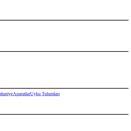
ttaniye
Aparatlar
Uyku Tulumları