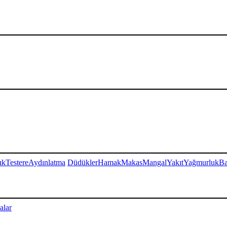
ık
Testere
Aydınlatma
Düdükler
Hamak
Makas
Mangal
Yakıt
Yağmurluk
Ba
alar