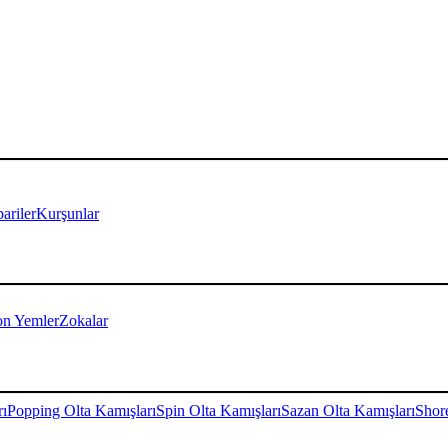
ariler
Kurşunlar
on Yemler
Zokalar
rı
Popping Olta Kamışları
Spin Olta Kamışları
Sazan Olta Kamışları
Shore