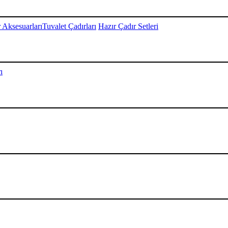
 Aksesuarları
Tuvalet Çadırları
Hazır Çadır Setleri
ı