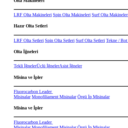
Olta Makineleri
LRF Olta Makineleri
Spin Olta Makineleri
Surf Olta Makineler
Hazır Olta Setleri
LRF Olta Setleri
Spin Olta Setleri
Surf Olta Setleri
Tekne / Bot 
Olta İğneleri
Tekli İğneler
Üçlü İğneler
Asist İğneler
Misina ve İpler
Fluorocarbon Leader
Misinalar
Monofiliament Misinalar
Örgü İp Misinalar
Misina ve İpler
Fluorocarbon Leader
Misinalar
Monofiliament Misinalar
Örgü İp Misinalar