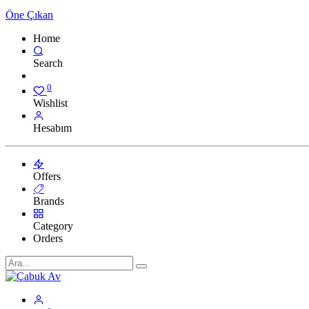
Öne Çıkan
Home
Search
0
Wishlist
Hesabım
Offers
Brands
Category
Orders