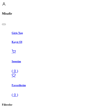
Misafir
Giriş Yap
Kayıt Ol
Sepetim
(
0
)
Favorilerim
(
0
)
Filitreler