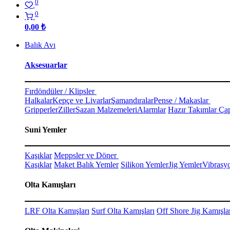
0
0
0,00
₺
Balık Avı
Aksesuarlar
Fırdöndüler / Klipsler
Halkalar
Kepçe ve Livarlar
Şamandıralar
Pense / Makaslar
Gripperler
Ziller
Sazan Malzemeleri
Alarmlar
Hazır Takımlar Çap
Suni Yemler
Kaşıklar
Meppsler ve Döner
Kaşıklar
Maket Balık Yemler
Silikon Yemler
Jig Yemler
Vibrasy
Olta Kamışları
LRF Olta Kamışları
Surf Olta Kamışları
Off Shore Jig Kamışla