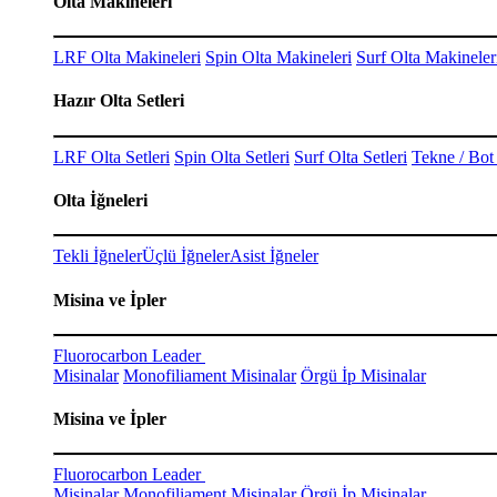
Olta Makineleri
LRF Olta Makineleri
Spin Olta Makineleri
Surf Olta Makineler
Hazır Olta Setleri
LRF Olta Setleri
Spin Olta Setleri
Surf Olta Setleri
Tekne / Bot 
Olta İğneleri
Tekli İğneler
Üçlü İğneler
Asist İğneler
Misina ve İpler
Fluorocarbon Leader
Misinalar
Monofiliament Misinalar
Örgü İp Misinalar
Misina ve İpler
Fluorocarbon Leader
Misinalar
Monofiliament Misinalar
Örgü İp Misinalar