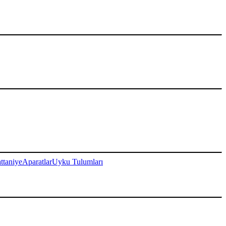
ttaniye
Aparatlar
Uyku Tulumları