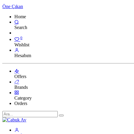
Öne Çıkan
Home
Search
0
Wishlist
Hesabım
Offers
Brands
Category
Orders