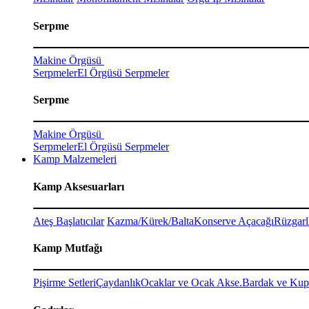
Serpme
Makine Örgüsü
Serpmeler
El Örgüsü Serpmeler
Serpme
Makine Örgüsü
Serpmeler
El Örgüsü Serpmeler
Kamp Malzemeleri
Kamp Aksesuarları
Ateş Başlatıcılar
Kazma/Kürek/Balta
Konserve Açacağı
Rüzgarl
Kamp Mutfağı
Pişirme Setleri
Çaydanlık
Ocaklar ve Ocak Akse.
Bardak ve Kup