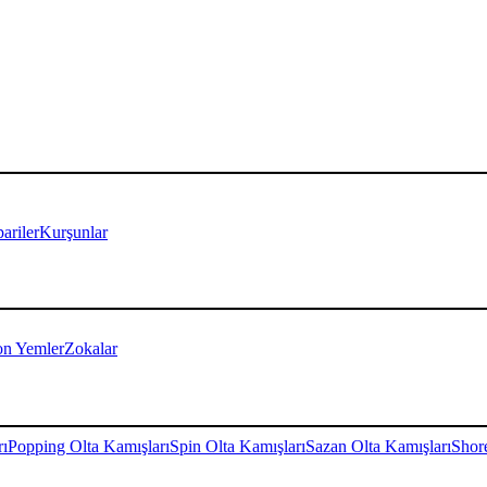
ariler
Kurşunlar
on Yemler
Zokalar
rı
Popping Olta Kamışları
Spin Olta Kamışları
Sazan Olta Kamışları
Shore