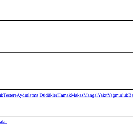
ık
Testere
Aydınlatma
Düdükler
Hamak
Makas
Mangal
Yakıt
Yağmurluk
Ba
alar