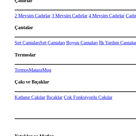
Çadırlar
2 Mevsim Çadırlar
3 Mevsim Çadırlar
4 Mevsim Çadırlar
Çadır
Çantalar
Sırt Çantaları
Sırt Çantaları
Boyun Çantaları
İlk Yardım Çantalar
Termoslar
Termos
Matara
Mug
Çakı ve Bıçaklar
Katlanır Çakılar
Bıçaklar
Çok Fonksiyonlu Çakılar