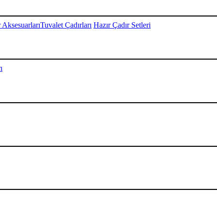
 Aksesuarları
Tuvalet Çadırları
Hazır Çadır Setleri
ı