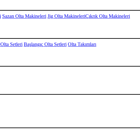
i
Sazan Olta Makineleri
Jig Olta Makineleri
Çıkrık Olta Makineleri
Olta Setleri
Başlangıç Olta Setleri
Olta Takımları