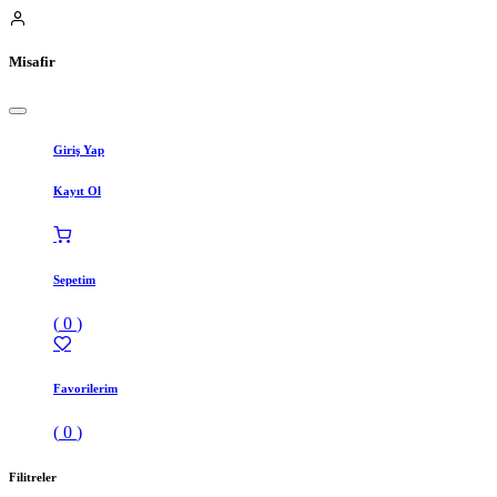
Misafir
Giriş Yap
Kayıt Ol
Sepetim
(
0
)
Favorilerim
(
0
)
Filitreler