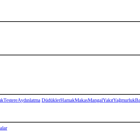
ık
Testere
Aydınlatma
Düdükler
Hamak
Makas
Mangal
Yakıt
Yağmurluk
Ba
alar