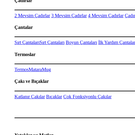
Çadırlar
2 Mevsim Çadırlar
3 Mevsim Çadırlar
4 Mevsim Çadırlar
Çadır
Çantalar
Sırt Çantaları
Sırt Çantaları
Boyun Çantaları
İlk Yardım Çantalar
Termoslar
Termos
Matara
Mug
Çakı ve Bıçaklar
Katlanır Çakılar
Bıçaklar
Çok Fonksiyonlu Çakılar