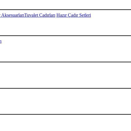
 Aksesuarları
Tuvalet Çadırları
Hazır Çadır Setleri
ı