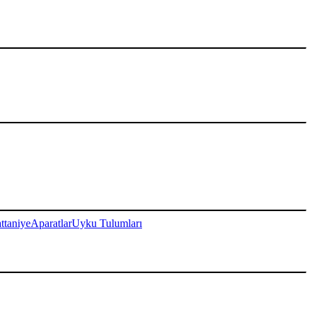
ttaniye
Aparatlar
Uyku Tulumları