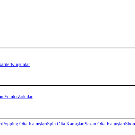
ariler
Kurşunlar
on Yemler
Zokalar
rı
Popping Olta Kamışları
Spin Olta Kamışları
Sazan Olta Kamışları
Shore