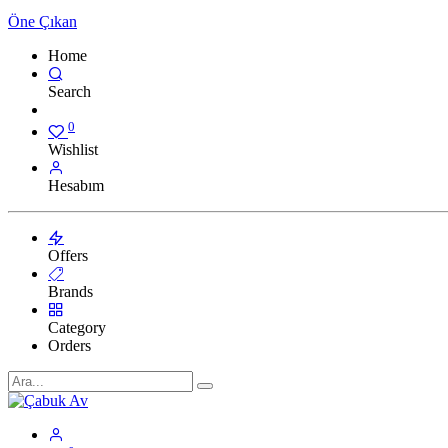
Öne Çıkan
Home
Search
0
Wishlist
Hesabım
Offers
Brands
Category
Orders