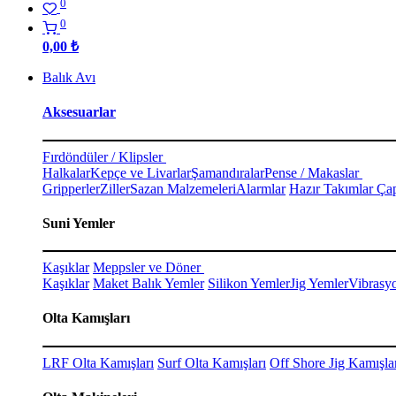
0
0
0,00
₺
Balık Avı
Aksesuarlar
Fırdöndüler / Klipsler
Halkalar
Kepçe ve Livarlar
Şamandıralar
Pense / Makaslar
Gripperler
Ziller
Sazan Malzemeleri
Alarmlar
Hazır Takımlar Çap
Suni Yemler
Kaşıklar
Meppsler ve Döner
Kaşıklar
Maket Balık Yemler
Silikon Yemler
Jig Yemler
Vibrasy
Olta Kamışları
LRF Olta Kamışları
Surf Olta Kamışları
Off Shore Jig Kamışla