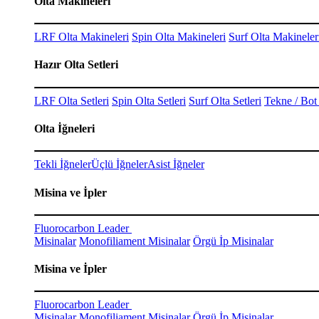
Olta Makineleri
LRF Olta Makineleri
Spin Olta Makineleri
Surf Olta Makineler
Hazır Olta Setleri
LRF Olta Setleri
Spin Olta Setleri
Surf Olta Setleri
Tekne / Bot 
Olta İğneleri
Tekli İğneler
Üçlü İğneler
Asist İğneler
Misina ve İpler
Fluorocarbon Leader
Misinalar
Monofiliament Misinalar
Örgü İp Misinalar
Misina ve İpler
Fluorocarbon Leader
Misinalar
Monofiliament Misinalar
Örgü İp Misinalar