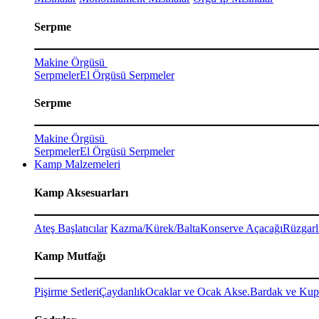
Serpme
Makine Örgüsü
Serpmeler
El Örgüsü Serpmeler
Serpme
Makine Örgüsü
Serpmeler
El Örgüsü Serpmeler
Kamp Malzemeleri
Kamp Aksesuarları
Ateş Başlatıcılar
Kazma/Kürek/Balta
Konserve Açacağı
Rüzgarl
Kamp Mutfağı
Pişirme Setleri
Çaydanlık
Ocaklar ve Ocak Akse.
Bardak ve Kup