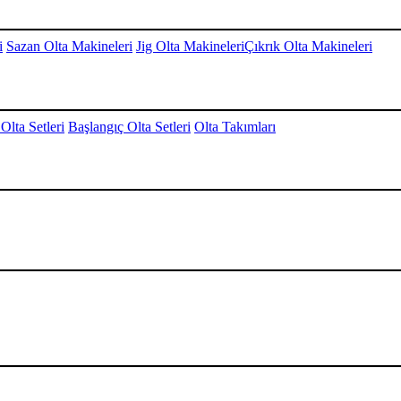
i
Sazan Olta Makineleri
Jig Olta Makineleri
Çıkrık Olta Makineleri
Olta Setleri
Başlangıç Olta Setleri
Olta Takımları