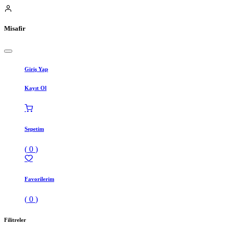
Misafir
Giriş Yap
Kayıt Ol
Sepetim
(
0
)
Favorilerim
(
0
)
Filitreler