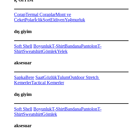
Çorap
Termal Çoraplar
Mont ve
Ceket
Polar
İçlik
Şort
Eldiven
Yağmurluk
dış giyim
Soft Shell
Boyunluk
T-Shirt
Bandana
Pantolon
T-
Shirt
Sweatshirt
Gömlek
Yelek
aksesuar
Şapka
Bere
Saat
Gözlük
Tulum
Outdoor Stretch
Kemerler
Tactical Kemerler
dış giyim
Soft Shell
Boyunluk
T-Shirt
Bandana
Pantolon
T-
Shirt
Sweatshirt
Gömlek
aksesuar