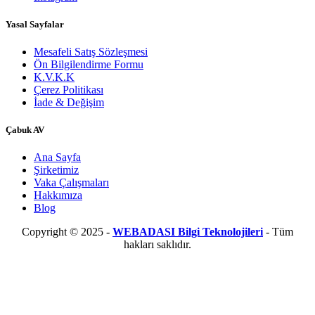
Yasal Sayfalar
Mesafeli Satış Sözleşmesi
Ön Bilgilendirme Formu
K.V.K.K
Çerez Politikası
İade & Değişim
​Çabuk AV
Ana Sayfa
Şirketimiz
Vaka Çalışmaları
Hakkımıza
Blog
Copyright © 2025 -
WEBADASI Bilgi Teknolojileri
- Tüm
hakları saklıdır.