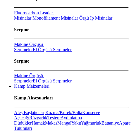
Fluorocarbon Leader
Misinalar
Monofiliament Misinalar
Örgü İp Misinalar
Serpme
Makine Örgüsü
Serpmeler
El Örgüsü Serpmeler
Serpme
Makine Örgüsü
Serpmeler
El Örgüsü Serpmeler
Kamp Malzemeleri
Kamp Aksesuarları
Ateş Başlatıcılar
Kazma/Kürek/Balta
Konserve
Açacağı
Rüzgarlık
Testere
Aydınlatma
Düdükler
Hamak
Makas
Mangal
Yakıt
Yağmurluk
Battaniye
Aparat
Tulumları