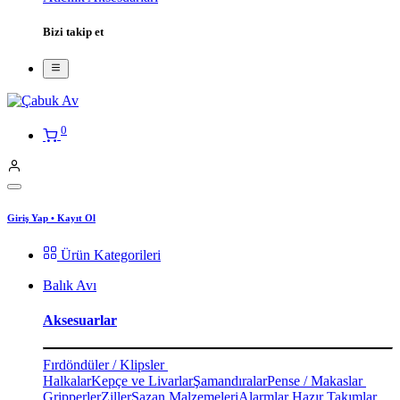
Bizi takip et
0
Giriş Yap
•
Kayıt Ol
Ürün Kategorileri
Balık Avı
Aksesuarlar
Fırdöndüler / Klipsler
Halkalar
Kepçe ve Livarlar
Şamandıralar
Pense / Makaslar
Gripperler
Ziller
Sazan Malzemeleri
Alarmlar
Hazır Takımlar