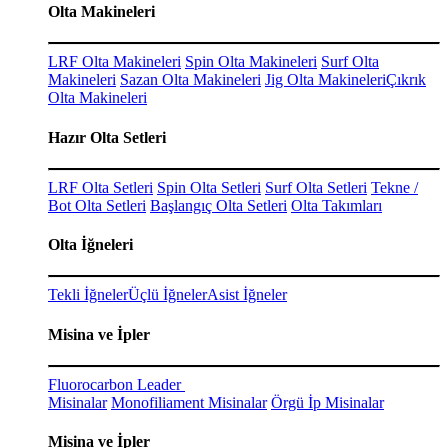
Olta Makineleri
LRF Olta Makineleri
Spin Olta Makineleri
Surf Olta
Makineleri
Sazan Olta Makineleri
Jig Olta Makineleri
Çıkrık
Olta Makineleri
Hazır Olta Setleri
LRF Olta Setleri
Spin Olta Setleri
Surf Olta Setleri
Tekne /
Bot Olta Setleri
Başlangıç Olta Setleri
Olta Takımları
Olta İğneleri
Tekli İğneler
Üçlü İğneler
Asist İğneler
Misina ve İpler
Fluorocarbon Leader
Misinalar
Monofiliament Misinalar
Örgü İp Misinalar
Misina ve İpler