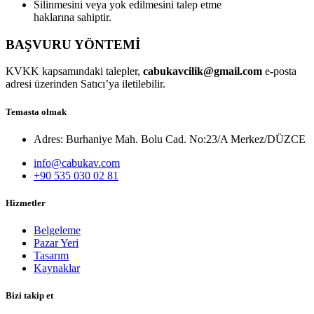
Silinmesini veya yok edilmesini talep etme
haklarına sahiptir.
BAŞVURU YÖNTEMİ
KVKK kapsamındaki talepler,
cabukavcilik@gmail.com
e-posta
adresi üzerinden Satıcı’ya iletilebilir.
Temasta olmak
Adres: Burhaniye Mah. Bolu Cad. No:23/A Merkez/DÜZCE
info@cabukav.com
+90 535 030 02 81
Hizmetler
Belgeleme
Pazar Yeri
Tasarım
Kaynaklar
Bizi takip et