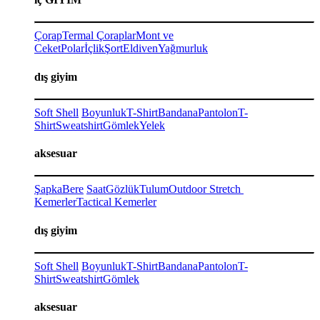
Çorap
Termal Çoraplar
Mont ve
Ceket
Polar
İçlik
Şort
Eldiven
Yağmurluk
dış giyim
Soft Shell
Boyunluk
T-Shirt
Bandana
Pantolon
T-
Shirt
Sweatshirt
Gömlek
Yelek
aksesuar
Şapka
Bere
Saat
Gözlük
Tulum
Outdoor Stretch
Kemerler
Tactical Kemerler
dış giyim
Soft Shell
Boyunluk
T-Shirt
Bandana
Pantolon
T-
Shirt
Sweatshirt
Gömlek
aksesuar