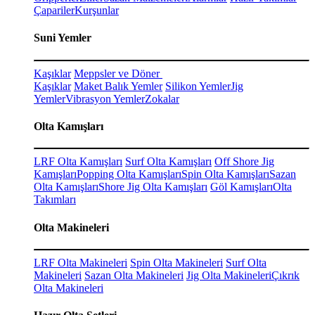
Çapariler
Kurşunlar
Suni Yemler
Kaşıklar
Meppsler ve Döner
Kaşıklar
Maket Balık Yemler
Silikon Yemler
Jig
Yemler
Vibrasyon Yemler
Zokalar
Olta Kamışları
LRF Olta Kamışları
Surf Olta Kamışları
Off Shore Jig
Kamışları
Popping Olta Kamışları
Spin Olta Kamışları
Sazan
Olta Kamışları
Shore Jig Olta Kamışları
Göl Kamışları
Olta
Takımları
Olta Makineleri
LRF Olta Makineleri
Spin Olta Makineleri
Surf Olta
Makineleri
Sazan Olta Makineleri
Jig Olta Makineleri
Çıkrık
Olta Makineleri