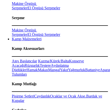
Makine Örgüsü
Serpmeler
El Örgüsü Serpmeler
Serpme
Makine Örgüsü
Serpmeler
El Örgüsü Serpmeler
Kamp Malzemeleri
Kamp Aksesuarları
Ateş Başlatıcılar
Kazma/Kürek/Balta
Konserve
Açacağı
Rüzgarlık
Testere
Aydınlatma
Düdükler
Hamak
Makas
Mangal
Yakıt
Yağmurluk
Battaniye
Aparat
Tulumları
Kamp Mutfağı
Pişirme Setleri
Çaydanlık
Ocaklar ve Ocak Akse.
Bardak ve
Kupalar