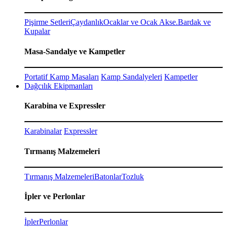
Pişirme Setleri
Çaydanlık
Ocaklar ve Ocak Akse.
Bardak ve
Kupalar
Masa-Sandalye ve Kampetler
Portatif Kamp Masaları
Kamp Sandalyeleri
Kampetler
Dağcılık Ekipmanları
Karabina ve Expressler
Karabinalar
Expressler
Tırmanış Malzemeleri
Tırmanış Malzemeleri
Batonlar
Tozluk
İpler ve Perlonlar
İpler
Perlonlar