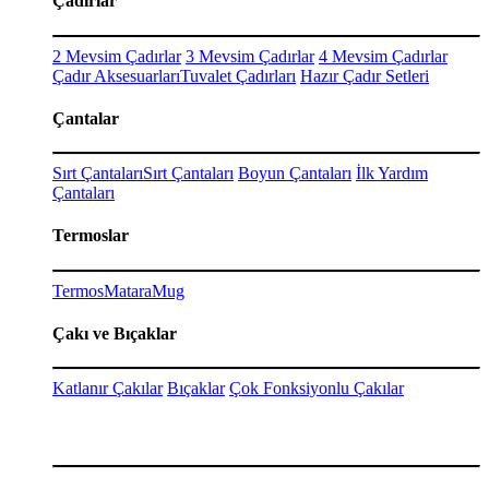
Çadırlar
2 Mevsim Çadırlar
3 Mevsim Çadırlar
4 Mevsim Çadırlar
Çadır Aksesuarları
Tuvalet Çadırları
Hazır Çadır Setleri
Çantalar
Sırt Çantaları
Sırt Çantaları
Boyun Çantaları
İlk Yardım
Çantaları
Termoslar
Termos
Matara
Mug
Çakı ve Bıçaklar
Katlanır Çakılar
Bıçaklar
Çok Fonksiyonlu Çakılar