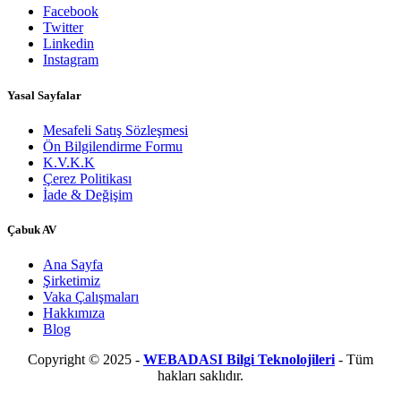
Facebook
Twitter
Linkedin
Instagram
Yasal Sayfalar
Mesafeli Satış Sözleşmesi
Ön Bilgilendirme Formu
K.V.K.K
Çerez Politikası
İade & Değişim
​Çabuk AV
Ana Sayfa
Şirketimiz
Vaka Çalışmaları
Hakkımıza
Blog
Copyright © 2025 -
WEBADASI Bilgi Teknolojileri
- Tüm
hakları saklıdır.