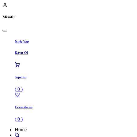
Misafir
Giriş Yap
Kayıt Ol
Sepetim
(
0
)
Favorilerim
(
0
)
Home