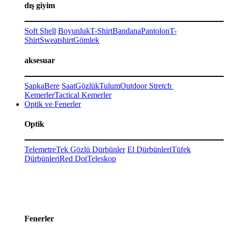
dış giyim
Soft Shell
Boyunluk
T-Shirt
Bandana
Pantolon
T-
Shirt
Sweatshirt
Gömlek
aksesuar
Şapka
Bere
Saat
Gözlük
Tulum
Outdoor Stretch
Kemerler
Tactical Kemerler
Optik ve Fenerler
Optik
Telemetre
Tek Gözlü Dürbünler
El Dürbünleri
Tüfek
Dürbünleri
Red Dot
Teleskop
Fenerler