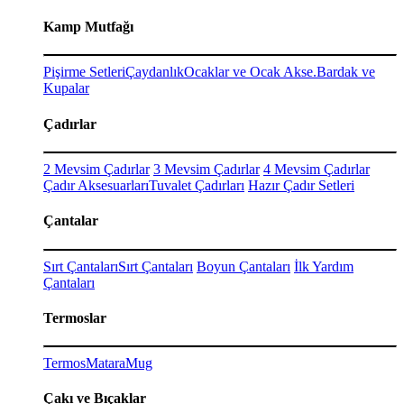
Kamp Mutfağı
Pişirme Setleri
Çaydanlık
Ocaklar ve Ocak Akse.
Bardak ve
Kupalar
Çadırlar
2 Mevsim Çadırlar
3 Mevsim Çadırlar
4 Mevsim Çadırlar
Çadır Aksesuarları
Tuvalet Çadırları
Hazır Çadır Setleri
Çantalar
Sırt Çantaları
Sırt Çantaları
Boyun Çantaları
İlk Yardım
Çantaları
Termoslar
Termos
Matara
Mug
Çakı ve Bıçaklar