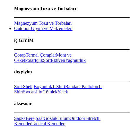
Magnezyum Tozu ve Torbaları
Magnezyum Tozu ve Torbaları
Outdoor Giyim ve Malzemeleri
iç GİYİM
Çorap
Termal Çoraplar
Mont ve
Ceket
Polar
İçlik
Şort
Eldiven
Yağmurluk
dış giyim
Soft Shell
Boyunluk
T-Shirt
Bandana
Pantolon
T-
Shirt
Sweatshirt
Gömlek
Yelek
aksesuar
Şapka
Bere
Saat
Gözlük
Tulum
Outdoor Stretch
Kemerler
Tactical Kemerler