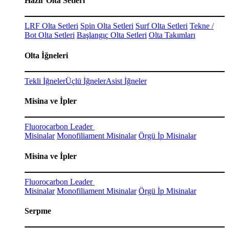
Hazır Olta Setleri
LRF Olta Setleri
Spin Olta Setleri
Surf Olta Setleri
Tekne /
Bot Olta Setleri
Başlangıç Olta Setleri
Olta Takımları
Olta İğneleri
Tekli İğneler
Üçlü İğneler
Asist İğneler
Misina ve İpler
Fluorocarbon Leader
Misinalar
Monofiliament Misinalar
Örgü İp Misinalar
Misina ve İpler
Fluorocarbon Leader
Misinalar
Monofiliament Misinalar
Örgü İp Misinalar
Serpme