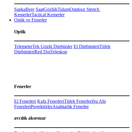
Şapka
Bere
Saat
Gözlük
Tulum
Outdoor Stretch
Kemerler
Tactical Kemerler
Optik ve Fenerler
Optik
Telemetre
Tek Gözlü Dürbünler
El Dürbünleri
Tüfek
Dürbünleri
Red Dot
Teleskop
Fenerler
El Fenerleri
Kafa Fenerleri
Tüfek Fenerleri
Su Altı
Fenerleri
Projektörler
Anahtarlık Fenerler
avcılık aksesuar