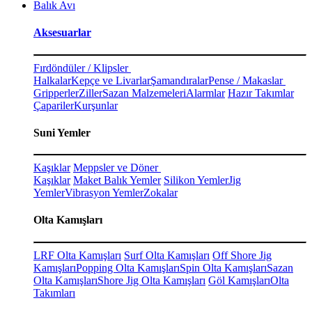
Balık Avı
Aksesuarlar
Fırdöndüler / Klipsler
Halkalar
Kepçe ve Livarlar
Şamandıralar
Pense / Makaslar
Gripperler
Ziller
Sazan Malzemeleri
Alarmlar
Hazır Takımlar
Çapariler
Kurşunlar
Suni Yemler
Kaşıklar
Meppsler ve Döner
Kaşıklar
Maket Balık Yemler
Silikon Yemler
Jig
Yemler
Vibrasyon Yemler
Zokalar
Olta Kamışları
LRF Olta Kamışları
Surf Olta Kamışları
Off Shore Jig
Kamışları
Popping Olta Kamışları
Spin Olta Kamışları
Sazan
Olta Kamışları
Shore Jig Olta Kamışları
Göl Kamışları
Olta
Takımları