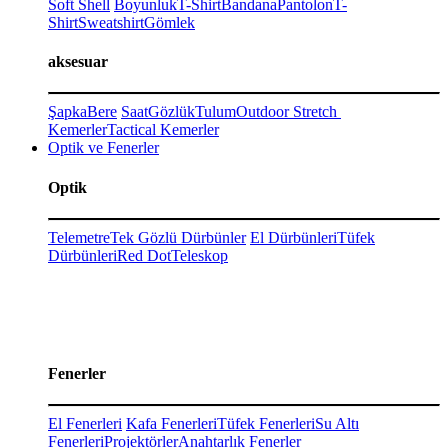
Soft Shell
Boyunluk
T-Shirt
Bandana
Pantolon
T-
Shirt
Sweatshirt
Gömlek
aksesuar
Şapka
Bere
Saat
Gözlük
Tulum
Outdoor Stretch
Kemerler
Tactical Kemerler
Optik ve Fenerler
Optik
Telemetre
Tek Gözlü Dürbünler
El Dürbünleri
Tüfek
Dürbünleri
Red Dot
Teleskop
Fenerler
El Fenerleri
Kafa Fenerleri
Tüfek Fenerleri
Su Altı
Fenerleri
Projektörler
Anahtarlık Fenerler