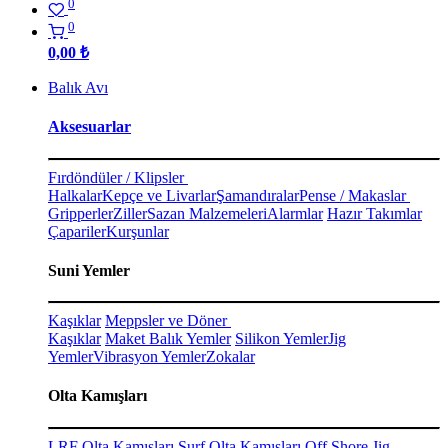
0
0
0,00
₺
Balık Avı
Aksesuarlar
Fırdöndüler / Klipsler
Halkalar
Kepçe ve Livarlar
Şamandıralar
Pense / Makaslar
Gripperler
Ziller
Sazan Malzemeleri
Alarmlar
Hazır Takımlar
Çapariler
Kurşunlar
Suni Yemler
Kaşıklar
Meppsler ve Döner
Kaşıklar
Maket Balık Yemler
Silikon Yemler
Jig
Yemler
Vibrasyon Yemler
Zokalar
Olta Kamışları
LRF Olta Kamışları
Surf Olta Kamışları
Off Shore Jig