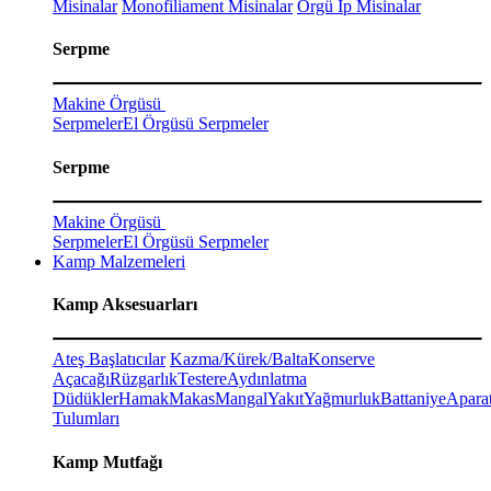
Misinalar
Monofiliament Misinalar
Örgü İp Misinalar
Serpme
Makine Örgüsü
Serpmeler
El Örgüsü Serpmeler
Serpme
Makine Örgüsü
Serpmeler
El Örgüsü Serpmeler
Kamp Malzemeleri
Kamp Aksesuarları
Ateş Başlatıcılar
Kazma/Kürek/Balta
Konserve
Açacağı
Rüzgarlık
Testere
Aydınlatma
Düdükler
Hamak
Makas
Mangal
Yakıt
Yağmurluk
Battaniye
Aparat
Tulumları
Kamp Mutfağı