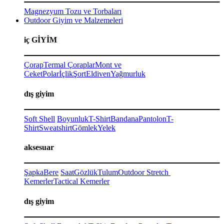
Magnezyum Tozu ve Torbaları
Outdoor Giyim ve Malzemeleri
iç GİYİM
Çorap
Termal Çoraplar
Mont ve
Ceket
Polar
İçlik
Şort
Eldiven
Yağmurluk
dış giyim
Soft Shell
Boyunluk
T-Shirt
Bandana
Pantolon
T-
Shirt
Sweatshirt
Gömlek
Yelek
aksesuar
Şapka
Bere
Saat
Gözlük
Tulum
Outdoor Stretch
Kemerler
Tactical Kemerler
dış giyim