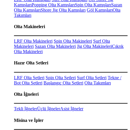
Kamışları
Popping Olta Kamışları
Spin Olta Kamışları
Sazan
Olta Kamışları
Shore Jig Olta Kamışları
Göl Kamışları
Olta
Takımları
Olta Makineleri
LRF Olta Makineleri
Spin Olta Makineleri
Surf Olta
Makineleri
Sazan Olta Makineleri
Jig Olta Makineleri
Çıkrık
Olta Makineleri
Hazır Olta Setleri
LRF Olta Setleri
Spin Olta Setleri
Surf Olta Setleri
Tekne /
Bot Olta Setleri
Başlangıç Olta Setleri
Olta Takımları
Olta İğneleri
Tekli İğneler
Üçlü İğneler
Asist İğneler
Misina ve İpler