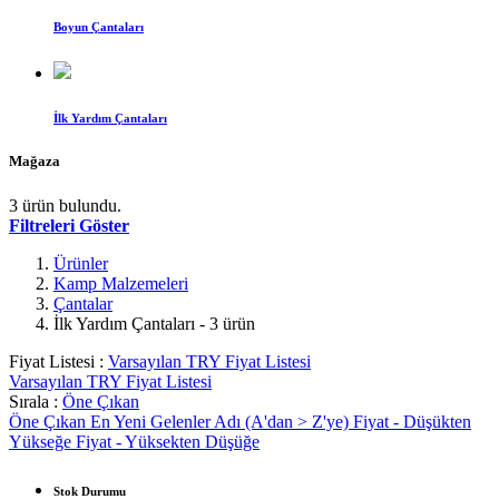
Boyun Çantaları
İlk Yardım Çantaları
Mağaza
3 ürün bulundu.
Filtreleri Göster
Ürünler
Kamp Malzemeleri
Çantalar
İlk Yardım Çantaları
- 3 ürün
Fiyat Listesi :
Varsayılan TRY Fiyat Listesi
Varsayılan TRY Fiyat Listesi
Sırala :
Öne Çıkan
Öne Çıkan
En Yeni Gelenler
Adı (A'dan > Z'ye)
Fiyat - Düşükten
Yükseğe
Fiyat - Yüksekten Düşüğe
Stok Durumu