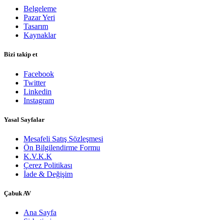
Belgeleme
Pazar Yeri
Tasarım
Kaynaklar
Bizi takip et
Facebook
Twitter
Linkedin
Instagram
Yasal Sayfalar
Mesafeli Satış Sözleşmesi
Ön Bilgilendirme Formu
K.V.K.K
Çerez Politikası
İade & Değişim
​Çabuk AV
Ana Sayfa