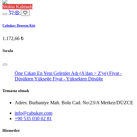
Stokta Kalmadı
Çabukav Deprem Kiti
1.172,66
₺
Sırala
Öne Çıkan
En Yeni Gelenler
Adı (A'dan > Z'ye)
Fiyat -
Düşükten Yükseğe
Fiyat - Yüksekten Düşüğe
Temasta olmak
Adres: Burhaniye Mah. Bolu Cad. No:23/A Merkez/DÜZCE
info@cabukav.com
+90 535 030 02 81
Hizmetler