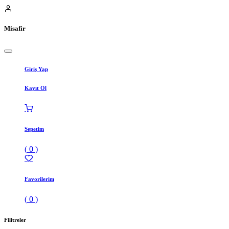
Misafir
Giriş Yap
Kayıt Ol
Sepetim
(
0
)
Favorilerim
(
0
)
Filitreler