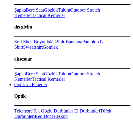
Şapka
Bere
Saat
Gözlük
Tulum
Outdoor Stretch
Kemerler
Tactical Kemerler
dış giyim
Soft Shell
Boyunluk
T-Shirt
Bandana
Pantolon
T-
Shirt
Sweatshirt
Gömlek
aksesuar
Şapka
Bere
Saat
Gözlük
Tulum
Outdoor Stretch
Kemerler
Tactical Kemerler
Optik ve Fenerler
Optik
Telemetre
Tek Gözlü Dürbünler
El Dürbünleri
Tüfek
Dürbünleri
Red Dot
Teleskop