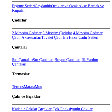
Pişirme Setleri
Çaydanlık
Ocaklar ve Ocak Akse.
Bardak ve
Kupalar
Çadırlar
2 Mevsim Çadırlar
3 Mevsim Çadırlar
4 Mevsim Çadırlar
Çadır Aksesuarları
Tuvalet Çadırları
Hazır Çadır Setleri
Çantalar
Sırt Çantaları
Sırt Çantaları
Boyun Çantaları
İlk Yardım
Çantaları
Termoslar
Termos
Matara
Mug
Çakı ve Bıçaklar
Katlanır Çakılar
Bıçaklar
Çok Fonksiyonlu Çakılar