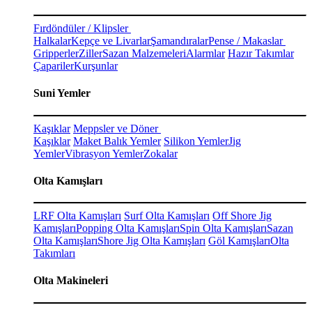
Fırdöndüler / Klipsler
Halkalar
Kepçe ve Livarlar
Şamandıralar
Pense / Makaslar
Gripperler
Ziller
Sazan Malzemeleri
Alarmlar
Hazır Takımlar
Çapariler
Kurşunlar
Suni Yemler
Kaşıklar
Meppsler ve Döner
Kaşıklar
Maket Balık Yemler
Silikon Yemler
Jig
Yemler
Vibrasyon Yemler
Zokalar
Olta Kamışları
LRF Olta Kamışları
Surf Olta Kamışları
Off Shore Jig
Kamışları
Popping Olta Kamışları
Spin Olta Kamışları
Sazan
Olta Kamışları
Shore Jig Olta Kamışları
Göl Kamışları
Olta
Takımları
Olta Makineleri