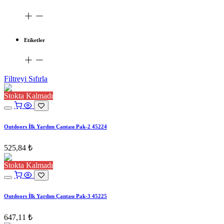
Etiketler
Filtreyi Sıfırla
Stokta Kalmadı
Outdoors İlk Yardım Çantası Pak-2 45224
525,84
₺
Stokta Kalmadı
Outdoors İlk Yardım Çantası Pak-3 45225
647,11
₺