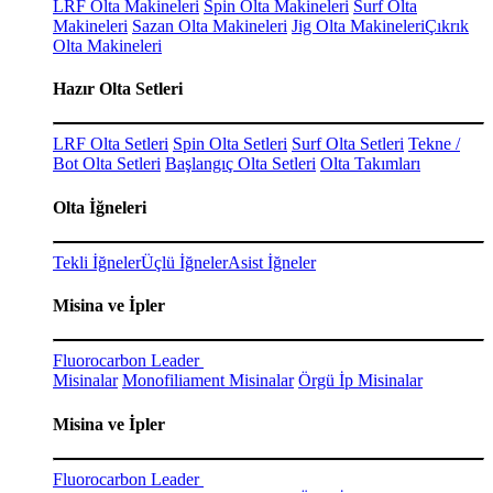
LRF Olta Makineleri
Spin Olta Makineleri
Surf Olta
Makineleri
Sazan Olta Makineleri
Jig Olta Makineleri
Çıkrık
Olta Makineleri
Hazır Olta Setleri
LRF Olta Setleri
Spin Olta Setleri
Surf Olta Setleri
Tekne /
Bot Olta Setleri
Başlangıç Olta Setleri
Olta Takımları
Olta İğneleri
Tekli İğneler
Üçlü İğneler
Asist İğneler
Misina ve İpler
Fluorocarbon Leader
Misinalar
Monofiliament Misinalar
Örgü İp Misinalar
Misina ve İpler
Fluorocarbon Leader