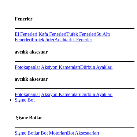
Fenerler
El Fenerleri
Kafa Fenerleri
Tüfek Fenerleri
Su Altı
Fenerleri
Projektörler
Anahtarlık Fenerler
avcılık aksesuar
Fotokapanlar
Aksiyon Kameraları
Dürbün Ayakları
avcılık aksesuar
Fotokapanlar
Aksiyon Kameraları
Dürbün Ayakları
Şişme Bot
Şişme Botlar
Şişme Botlar
Bot Motorları
Bot Aksesuarları