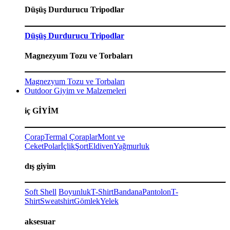
Düşüş Durdurucu Tripodlar
Düşüş Durdurucu Tripodlar
Magnezyum Tozu ve Torbaları
Magnezyum Tozu ve Torbaları
Outdoor Giyim ve Malzemeleri
iç GİYİM
Çorap
Termal Çoraplar
Mont ve
Ceket
Polar
İçlik
Şort
Eldiven
Yağmurluk
dış giyim
Soft Shell
Boyunluk
T-Shirt
Bandana
Pantolon
T-
Shirt
Sweatshirt
Gömlek
Yelek
aksesuar