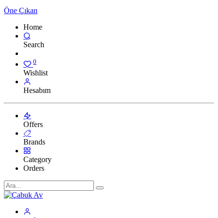
Öne Çıkan
Home
Search
0
Wishlist
Hesabım
Offers
Brands
Category
Orders