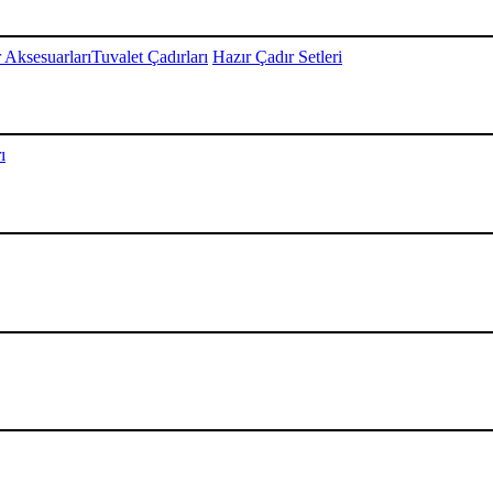
 Aksesuarları
Tuvalet Çadırları
Hazır Çadır Setleri
ı