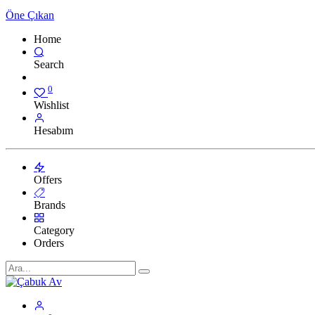
Öne Çıkan
Home
Search
0
Wishlist
Hesabım
Offers
Brands
Category
Orders