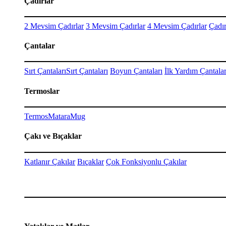
Çadırlar
2 Mevsim Çadırlar
3 Mevsim Çadırlar
4 Mevsim Çadırlar
Çadır
Çantalar
Sırt Çantaları
Sırt Çantaları
Boyun Çantaları
İlk Yardım Çantalar
Termoslar
Termos
Matara
Mug
Çakı ve Bıçaklar
Katlanır Çakılar
Bıçaklar
Çok Fonksiyonlu Çakılar