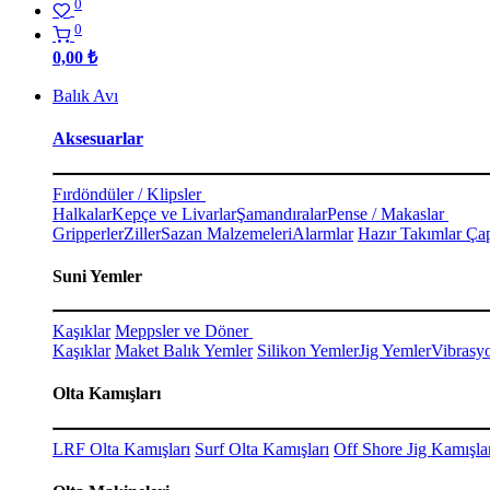
0
0
0,00
₺
Balık Avı
Aksesuarlar
Fırdöndüler / Klipsler
Halkalar
Kepçe ve Livarlar
Şamandıralar
Pense / Makaslar
Gripperler
Ziller
Sazan Malzemeleri
Alarmlar
Hazır Takımlar Çap
Suni Yemler
Kaşıklar
Meppsler ve Döner
Kaşıklar
Maket Balık Yemler
Silikon Yemler
Jig Yemler
Vibrasy
Olta Kamışları
LRF Olta Kamışları
Surf Olta Kamışları
Off Shore Jig Kamışla