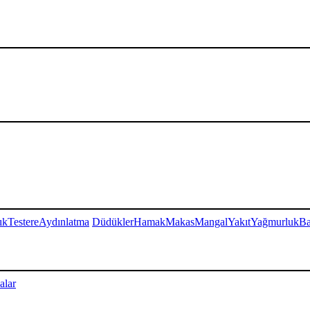
ık
Testere
Aydınlatma
Düdükler
Hamak
Makas
Mangal
Yakıt
Yağmurluk
Ba
alar