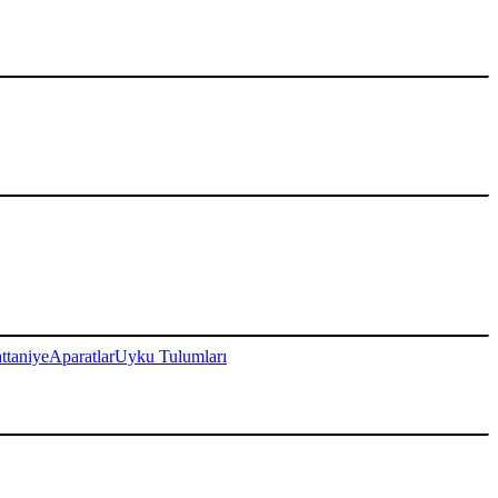
ttaniye
Aparatlar
Uyku Tulumları