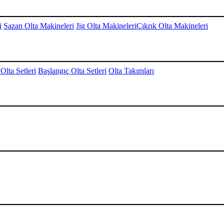
i
Sazan Olta Makineleri
Jig Olta Makineleri
Çıkrık Olta Makineleri
Olta Setleri
Başlangıç Olta Setleri
Olta Takımları