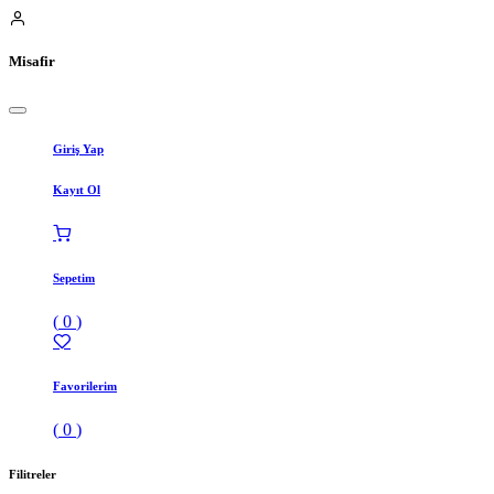
Misafir
Giriş Yap
Kayıt Ol
Sepetim
(
0
)
Favorilerim
(
0
)
Filitreler