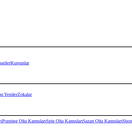
ariler
Kurşunlar
on Yemler
Zokalar
rı
Popping Olta Kamışları
Spin Olta Kamışları
Sazan Olta Kamışları
Shore