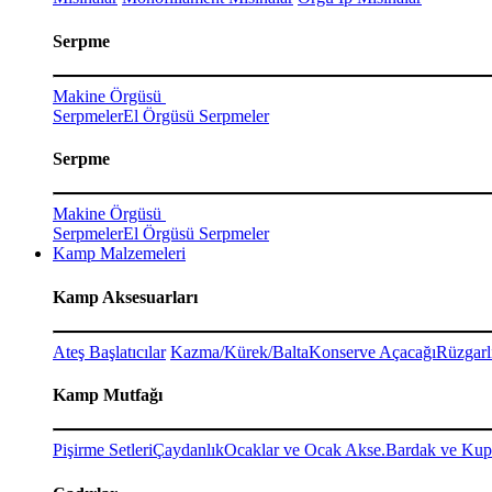
Serpme
Makine Örgüsü
Serpmeler
El Örgüsü Serpmeler
Serpme
Makine Örgüsü
Serpmeler
El Örgüsü Serpmeler
Kamp Malzemeleri
Kamp Aksesuarları
Ateş Başlatıcılar
Kazma/Kürek/Balta
Konserve Açacağı
Rüzgarl
Kamp Mutfağı
Pişirme Setleri
Çaydanlık
Ocaklar ve Ocak Akse.
Bardak ve Kup