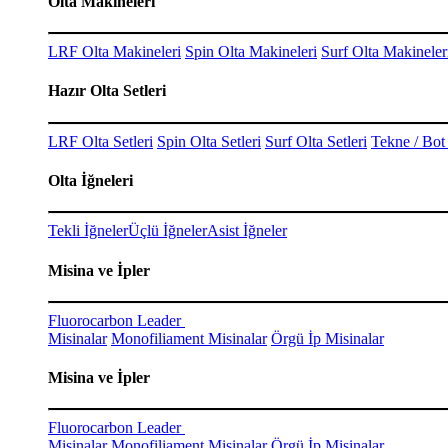
Olta Makineleri
LRF Olta Makineleri
Spin Olta Makineleri
Surf Olta Makineler
Hazır Olta Setleri
LRF Olta Setleri
Spin Olta Setleri
Surf Olta Setleri
Tekne / Bot 
Olta İğneleri
Tekli İğneler
Üçlü İğneler
Asist İğneler
Misina ve İpler
Fluorocarbon Leader
Misinalar
Monofiliament Misinalar
Örgü İp Misinalar
Misina ve İpler
Fluorocarbon Leader
Misinalar
Monofiliament Misinalar
Örgü İp Misinalar