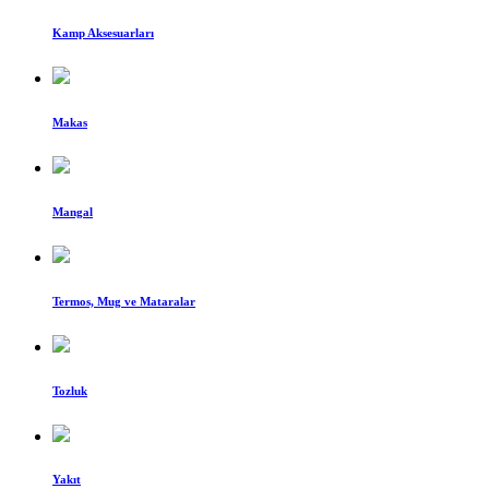
Kamp Aksesuarları
Makas
Mangal
Termos, Mug ve Mataralar
Tozluk
Yakıt