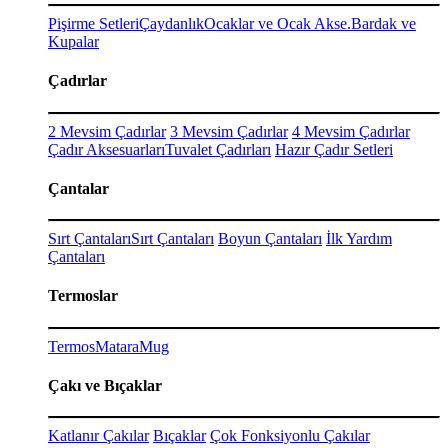
Pişirme Setleri
Çaydanlık
Ocaklar ve Ocak Akse.
Bardak ve
Kupalar
Çadırlar
2 Mevsim Çadırlar
3 Mevsim Çadırlar
4 Mevsim Çadırlar
Çadır Aksesuarları
Tuvalet Çadırları
Hazır Çadır Setleri
Çantalar
Sırt Çantaları
Sırt Çantaları
Boyun Çantaları
İlk Yardım
Çantaları
Termoslar
Termos
Matara
Mug
Çakı ve Bıçaklar
Katlanır Çakılar
Bıçaklar
Çok Fonksiyonlu Çakılar