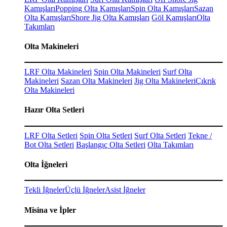
Kamışları
Popping Olta Kamışları
Spin Olta Kamışları
Sazan
Olta Kamışları
Shore Jig Olta Kamışları
Göl Kamışları
Olta
Takımları
Olta Makineleri
LRF Olta Makineleri
Spin Olta Makineleri
Surf Olta
Makineleri
Sazan Olta Makineleri
Jig Olta Makineleri
Çıkrık
Olta Makineleri
Hazır Olta Setleri
LRF Olta Setleri
Spin Olta Setleri
Surf Olta Setleri
Tekne /
Bot Olta Setleri
Başlangıç Olta Setleri
Olta Takımları
Olta İğneleri
Tekli İğneler
Üçlü İğneler
Asist İğneler
Misina ve İpler