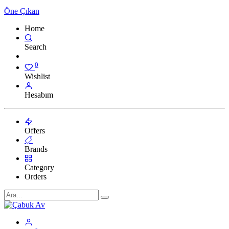
Öne Çıkan
Home
Search
0
Wishlist
Hesabım
Offers
Brands
Category
Orders