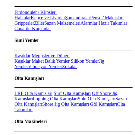
Fırdöndüler / Klipsler
Halkalar
Kepçe ve Livarlar
Şamandıralar
Pense / Makaslar
Gripperler
Ziller
Sazan Malzemeleri
Alarmlar
Hazır Takımlar
Çapariler
Kurşunlar
Suni Yemler
Kaşıklar
Meppsler ve Döner
Kaşıklar
Maket Balık Yemler
Silikon Yemler
Jig
Yemler
Vibrasyon Yemler
Zokalar
Olta Kamışları
LRF Olta Kamışları
Surf Olta Kamışları
Off Shore Jig
Kamışları
Popping Olta Kamışları
Spin Olta Kamışları
Sazan
Olta Kamışları
Shore Jig Olta Kamışları
Göl Kamışları
Olta
Takımları
Olta Makineleri