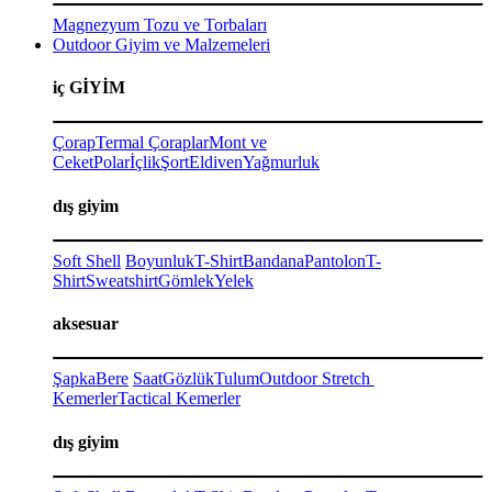
Magnezyum Tozu ve Torbaları
Outdoor Giyim ve Malzemeleri
iç GİYİM
Çorap
Termal Çoraplar
Mont ve
Ceket
Polar
İçlik
Şort
Eldiven
Yağmurluk
dış giyim
Soft Shell
Boyunluk
T-Shirt
Bandana
Pantolon
T-
Shirt
Sweatshirt
Gömlek
Yelek
aksesuar
Şapka
Bere
Saat
Gözlük
Tulum
Outdoor Stretch
Kemerler
Tactical Kemerler
dış giyim