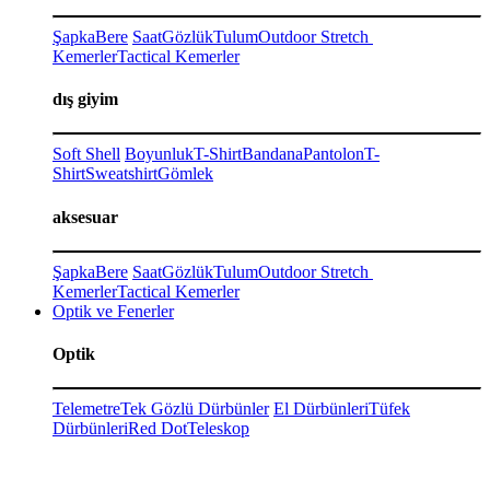
Şapka
Bere
Saat
Gözlük
Tulum
Outdoor Stretch
Kemerler
Tactical Kemerler
dış giyim
Soft Shell
Boyunluk
T-Shirt
Bandana
Pantolon
T-
Shirt
Sweatshirt
Gömlek
aksesuar
Şapka
Bere
Saat
Gözlük
Tulum
Outdoor Stretch
Kemerler
Tactical Kemerler
Optik ve Fenerler
Optik
Telemetre
Tek Gözlü Dürbünler
El Dürbünleri
Tüfek
Dürbünleri
Red Dot
Teleskop