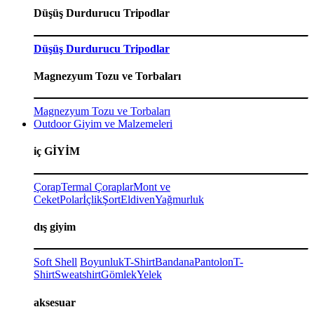
Düşüş Durdurucu Tripodlar
Düşüş Durdurucu Tripodlar
Magnezyum Tozu ve Torbaları
Magnezyum Tozu ve Torbaları
Outdoor Giyim ve Malzemeleri
iç GİYİM
Çorap
Termal Çoraplar
Mont ve
Ceket
Polar
İçlik
Şort
Eldiven
Yağmurluk
dış giyim
Soft Shell
Boyunluk
T-Shirt
Bandana
Pantolon
T-
Shirt
Sweatshirt
Gömlek
Yelek
aksesuar