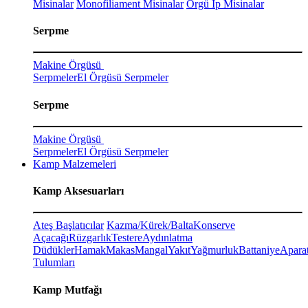
Misinalar
Monofiliament Misinalar
Örgü İp Misinalar
Serpme
Makine Örgüsü
Serpmeler
El Örgüsü Serpmeler
Serpme
Makine Örgüsü
Serpmeler
El Örgüsü Serpmeler
Kamp Malzemeleri
Kamp Aksesuarları
Ateş Başlatıcılar
Kazma/Kürek/Balta
Konserve
Açacağı
Rüzgarlık
Testere
Aydınlatma
Düdükler
Hamak
Makas
Mangal
Yakıt
Yağmurluk
Battaniye
Aparat
Tulumları
Kamp Mutfağı