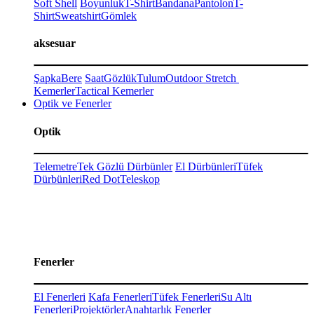
Soft Shell
Boyunluk
T-Shirt
Bandana
Pantolon
T-
Shirt
Sweatshirt
Gömlek
aksesuar
Şapka
Bere
Saat
Gözlük
Tulum
Outdoor Stretch
Kemerler
Tactical Kemerler
Optik ve Fenerler
Optik
Telemetre
Tek Gözlü Dürbünler
El Dürbünleri
Tüfek
Dürbünleri
Red Dot
Teleskop
Fenerler
El Fenerleri
Kafa Fenerleri
Tüfek Fenerleri
Su Altı
Fenerleri
Projektörler
Anahtarlık Fenerler