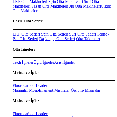
LRF Olta Makineleri
Spin Olta Makineleri
Surf Olta
Makineleri
Sazan Olta Makineleri
Jig Olta Makineleri
Çıkrık
Olta Makineleri
Hazır Olta Setleri
LRF Olta Setleri
Spin Olta Setleri
Surf Olta Setleri
Tekne /
Bot Olta Setleri
Başlangıç Olta Setleri
Olta Takımları
Olta İğneleri
Tekli İğneler
Üçlü İğneler
Asist İğneler
Misina ve İpler
Fluorocarbon Leader
Misinalar
Monofiliament Misinalar
Örgü İp Misinalar
Misina ve İpler
Fluorocarbon Leader