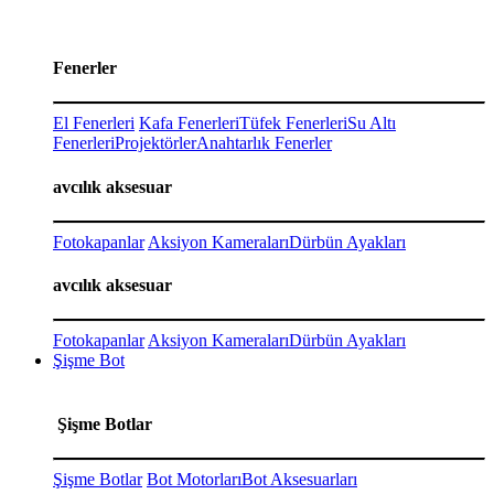
Fenerler
El Fenerleri
Kafa Fenerleri
Tüfek Fenerleri
Su Altı
Fenerleri
Projektörler
Anahtarlık Fenerler
avcılık aksesuar
Fotokapanlar
Aksiyon Kameraları
Dürbün Ayakları
avcılık aksesuar
Fotokapanlar
Aksiyon Kameraları
Dürbün Ayakları
Şişme Bot
Şişme Botlar
Şişme Botlar
Bot Motorları
Bot Aksesuarları