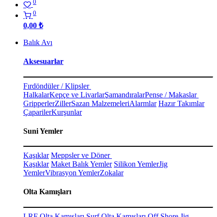
0
0
0,00
₺
Balık Avı
Aksesuarlar
Fırdöndüler / Klipsler
Halkalar
Kepçe ve Livarlar
Şamandıralar
Pense / Makaslar
Gripperler
Ziller
Sazan Malzemeleri
Alarmlar
Hazır Takımlar
Çapariler
Kurşunlar
Suni Yemler
Kaşıklar
Meppsler ve Döner
Kaşıklar
Maket Balık Yemler
Silikon Yemler
Jig
Yemler
Vibrasyon Yemler
Zokalar
Olta Kamışları
LRF Olta Kamışları
Surf Olta Kamışları
Off Shore Jig