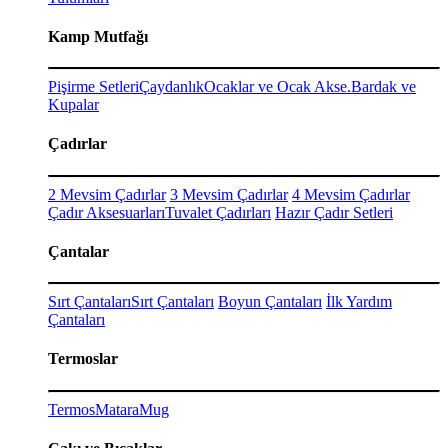
Kamp Mutfağı
Pişirme Setleri
Çaydanlık
Ocaklar ve Ocak Akse.
Bardak ve
Kupalar
Çadırlar
2 Mevsim Çadırlar
3 Mevsim Çadırlar
4 Mevsim Çadırlar
Çadır Aksesuarları
Tuvalet Çadırları
Hazır Çadır Setleri
Çantalar
Sırt Çantaları
Sırt Çantaları
Boyun Çantaları
İlk Yardım
Çantaları
Termoslar
Termos
Matara
Mug