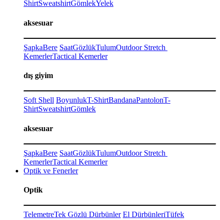
Shirt
Sweatshirt
Gömlek
Yelek
aksesuar
Şapka
Bere
Saat
Gözlük
Tulum
Outdoor Stretch
Kemerler
Tactical Kemerler
dış giyim
Soft Shell
Boyunluk
T-Shirt
Bandana
Pantolon
T-
Shirt
Sweatshirt
Gömlek
aksesuar
Şapka
Bere
Saat
Gözlük
Tulum
Outdoor Stretch
Kemerler
Tactical Kemerler
Optik ve Fenerler
Optik
Telemetre
Tek Gözlü Dürbünler
El Dürbünleri
Tüfek