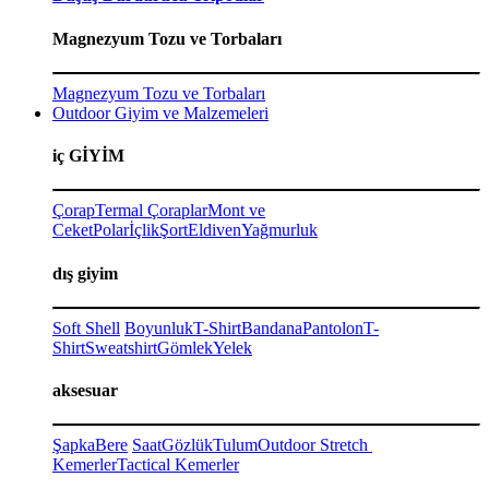
Magnezyum Tozu ve Torbaları
Magnezyum Tozu ve Torbaları
Outdoor Giyim ve Malzemeleri
iç GİYİM
Çorap
Termal Çoraplar
Mont ve
Ceket
Polar
İçlik
Şort
Eldiven
Yağmurluk
dış giyim
Soft Shell
Boyunluk
T-Shirt
Bandana
Pantolon
T-
Shirt
Sweatshirt
Gömlek
Yelek
aksesuar
Şapka
Bere
Saat
Gözlük
Tulum
Outdoor Stretch
Kemerler
Tactical Kemerler