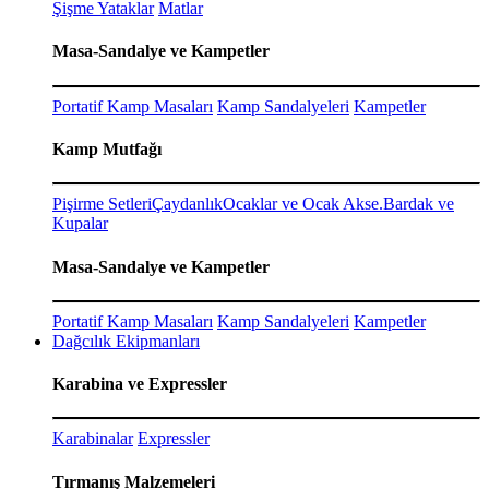
Şişme Yataklar
Matlar
Masa-Sandalye ve Kampetler
Portatif Kamp Masaları
Kamp Sandalyeleri
Kampetler
Kamp Mutfağı
Pişirme Setleri
Çaydanlık
Ocaklar ve Ocak Akse.
Bardak ve
Kupalar
Masa-Sandalye ve Kampetler
Portatif Kamp Masaları
Kamp Sandalyeleri
Kampetler
Dağcılık Ekipmanları
Karabina ve Expressler
Karabinalar
Expressler
Tırmanış Malzemeleri