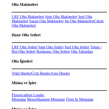
Olta Makineleri
LRF Olta Makineleri
Spin Olta Makineleri
Surf Olta
Makineleri
Sazan Olta Makineleri
Jig Olta Makineleri
Çıkrık
Olta Makineleri
Hazır Olta Setleri
LRF Olta Setleri
Spin Olta Setleri
Surf Olta Setleri
Tekne /
Bot Olta Setleri
Başlangıç Olta Setleri
Olta Takımları
Olta İğneleri
Tekli İğneler
Üçlü İğneler
Asist İğneler
Misina ve İpler
Fluorocarbon Leader
Misinalar
Monofiliament Misinalar
Örgü İp Misinalar