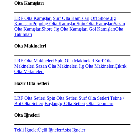
Olta Kamışları
LRF Olta Kamışları
Surf Olta Kamışları
Off Shore Jig
Kamışları
Popping Olta Kamışları
Spin Olta Kamışları
Sazan
Olta Kamışları
Shore Jig Olta Kamışları
Göl Kamışları
Olta
Takımları
Olta Makineleri
LRF Olta Makineleri
Spin Olta Makineleri
Surf Olta
Makineleri
Sazan Olta Makineleri
Jig Olta Makineleri
Çıkrık
Olta Makineleri
Hazır Olta Setleri
LRF Olta Setleri
Spin Olta Setleri
Surf Olta Setleri
Tekne /
Bot Olta Setleri
Başlangıç Olta Setleri
Olta Takımları
Olta İğneleri
Tekli İğneler
Üçlü İğneler
Asist İğneler