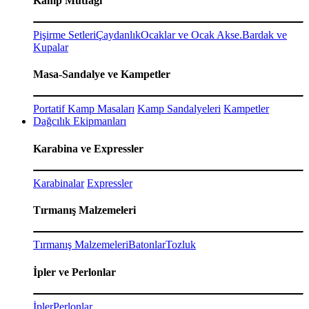
Kamp Mutfağı
Pişirme Setleri
Çaydanlık
Ocaklar ve Ocak Akse.
Bardak ve
Kupalar
Masa-Sandalye ve Kampetler
Portatif Kamp Masaları
Kamp Sandalyeleri
Kampetler
Dağcılık Ekipmanları
Karabina ve Expressler
Karabinalar
Expressler
Tırmanış Malzemeleri
Tırmanış Malzemeleri
Batonlar
Tozluk
İpler ve Perlonlar
İpler
Perlonlar