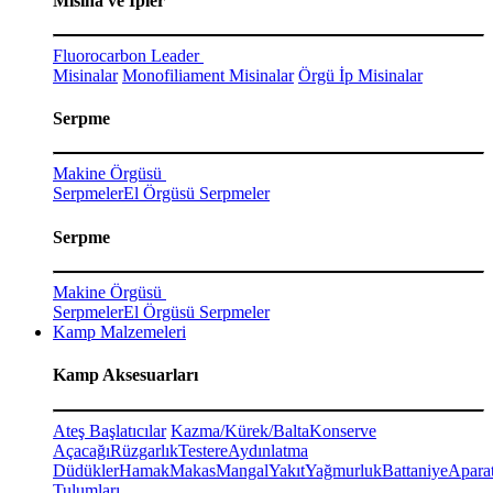
Misina ve İpler
Fluorocarbon Leader
Misinalar
Monofiliament Misinalar
Örgü İp Misinalar
Serpme
Makine Örgüsü
Serpmeler
El Örgüsü Serpmeler
Serpme
Makine Örgüsü
Serpmeler
El Örgüsü Serpmeler
Kamp Malzemeleri
Kamp Aksesuarları
Ateş Başlatıcılar
Kazma/Kürek/Balta
Konserve
Açacağı
Rüzgarlık
Testere
Aydınlatma
Düdükler
Hamak
Makas
Mangal
Yakıt
Yağmurluk
Battaniye
Aparat
Tulumları