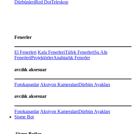
Dürbünleri
Red Dot
Teleskop
Fenerler
El Fenerleri
Kafa Fenerleri
Tüfek Fenerleri
Su Altı
Fenerleri
Projektörler
Anahtarlık Fenerler
avcılık aksesuar
Fotokapanlar
Aksiyon Kameraları
Dürbün Ayakları
avcılık aksesuar
Fotokapanlar
Aksiyon Kameraları
Dürbün Ayakları
Şişme Bot
Şişme Botlar