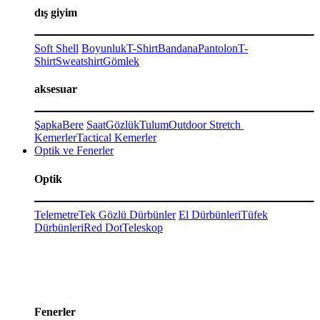
dış giyim
Soft Shell
Boyunluk
T-Shirt
Bandana
Pantolon
T-
Shirt
Sweatshirt
Gömlek
aksesuar
Şapka
Bere
Saat
Gözlük
Tulum
Outdoor Stretch
Kemerler
Tactical Kemerler
Optik ve Fenerler
Optik
Telemetre
Tek Gözlü Dürbünler
El Dürbünleri
Tüfek
Dürbünleri
Red Dot
Teleskop
Fenerler