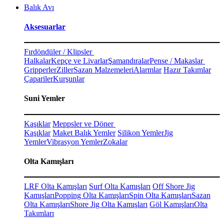
Balık Avı
Aksesuarlar
Fırdöndüler / Klipsler
Halkalar
Kepçe ve Livarlar
Şamandıralar
Pense / Makaslar
Gripperler
Ziller
Sazan Malzemeleri
Alarmlar
Hazır Takımlar
Çapariler
Kurşunlar
Suni Yemler
Kaşıklar
Meppsler ve Döner
Kaşıklar
Maket Balık Yemler
Silikon Yemler
Jig
Yemler
Vibrasyon Yemler
Zokalar
Olta Kamışları
LRF Olta Kamışları
Surf Olta Kamışları
Off Shore Jig
Kamışları
Popping Olta Kamışları
Spin Olta Kamışları
Sazan
Olta Kamışları
Shore Jig Olta Kamışları
Göl Kamışları
Olta
Takımları