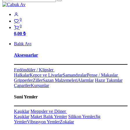
0
0
0,00
₺
Balık Avı
Aksesuarlar
Fırdöndüler / Klipsler
Halkalar
Kepçe ve Livarlar
Şamandıralar
Pense / Makaslar
Gripperler
Ziller
Sazan Malzemeleri
Alarmlar
Hazır Takımlar
Çapariler
Kurşunlar
Suni Yemler
Kaşıklar
Meppsler ve Döner
Kaşıklar
Maket Balık Yemler
Silikon Yemler
Jig
Yemler
Vibrasyon Yemler
Zokalar