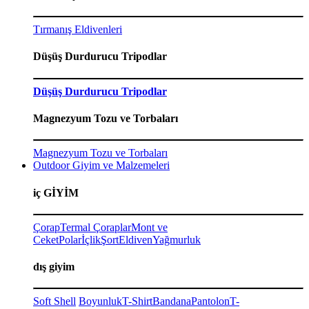
Tırmanış Eldivenleri
Düşüş Durdurucu Tripodlar
Düşüş Durdurucu Tripodlar
Magnezyum Tozu ve Torbaları
Magnezyum Tozu ve Torbaları
Outdoor Giyim ve Malzemeleri
iç GİYİM
Çorap
Termal Çoraplar
Mont ve
Ceket
Polar
İçlik
Şort
Eldiven
Yağmurluk
dış giyim
Soft Shell
Boyunluk
T-Shirt
Bandana
Pantolon
T-