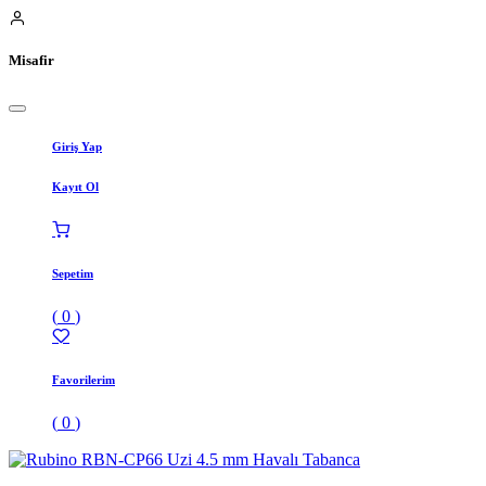
Misafir
Giriş Yap
Kayıt Ol
Sepetim
(
0
)
Favorilerim
(
0
)