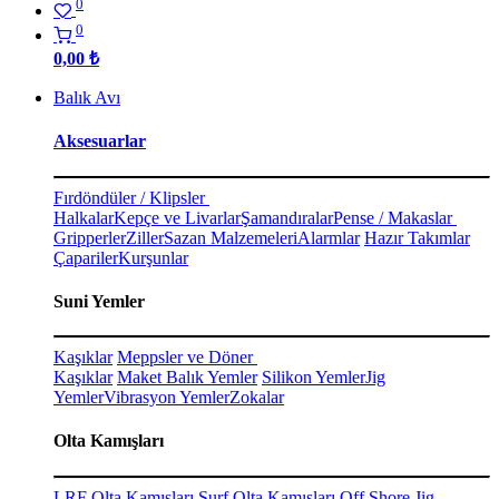
0
0
0,00
₺
Balık Avı
Aksesuarlar
Fırdöndüler / Klipsler
Halkalar
Kepçe ve Livarlar
Şamandıralar
Pense / Makaslar
Gripperler
Ziller
Sazan Malzemeleri
Alarmlar
Hazır Takımlar
Çapariler
Kurşunlar
Suni Yemler
Kaşıklar
Meppsler ve Döner
Kaşıklar
Maket Balık Yemler
Silikon Yemler
Jig
Yemler
Vibrasyon Yemler
Zokalar
Olta Kamışları
LRF Olta Kamışları
Surf Olta Kamışları
Off Shore Jig