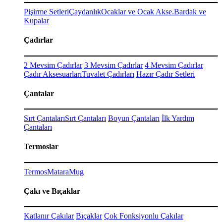
Pişirme Setleri
Çaydanlık
Ocaklar ve Ocak Akse.
Bardak ve
Kupalar
Çadırlar
2 Mevsim Çadırlar
3 Mevsim Çadırlar
4 Mevsim Çadırlar
Çadır Aksesuarları
Tuvalet Çadırları
Hazır Çadır Setleri
Çantalar
Sırt Çantaları
Sırt Çantaları
Boyun Çantaları
İlk Yardım
Çantaları
Termoslar
Termos
Matara
Mug
Çakı ve Bıçaklar
Katlanır Çakılar
Bıçaklar
Çok Fonksiyonlu Çakılar