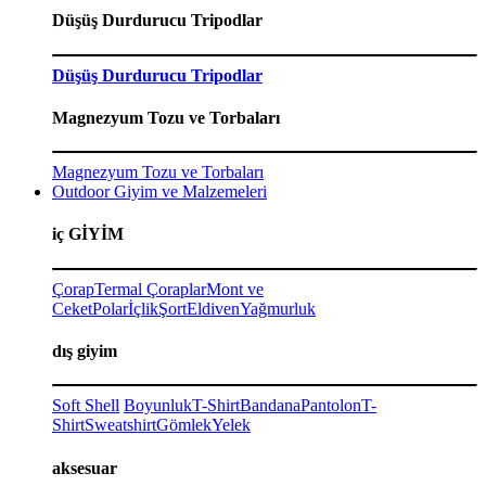
Düşüş Durdurucu Tripodlar
Düşüş Durdurucu Tripodlar
Magnezyum Tozu ve Torbaları
Magnezyum Tozu ve Torbaları
Outdoor Giyim ve Malzemeleri
iç GİYİM
Çorap
Termal Çoraplar
Mont ve
Ceket
Polar
İçlik
Şort
Eldiven
Yağmurluk
dış giyim
Soft Shell
Boyunluk
T-Shirt
Bandana
Pantolon
T-
Shirt
Sweatshirt
Gömlek
Yelek
aksesuar