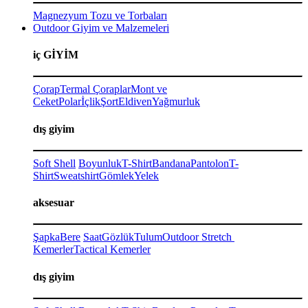
Magnezyum Tozu ve Torbaları
Outdoor Giyim ve Malzemeleri
iç GİYİM
Çorap
Termal Çoraplar
Mont ve
Ceket
Polar
İçlik
Şort
Eldiven
Yağmurluk
dış giyim
Soft Shell
Boyunluk
T-Shirt
Bandana
Pantolon
T-
Shirt
Sweatshirt
Gömlek
Yelek
aksesuar
Şapka
Bere
Saat
Gözlük
Tulum
Outdoor Stretch
Kemerler
Tactical Kemerler
dış giyim