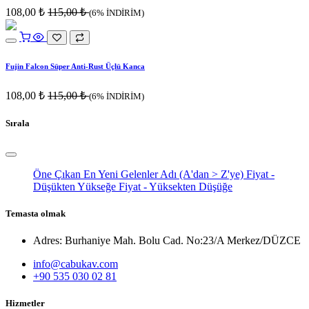
108,00
₺
115,00
₺
(6% İNDİRİM)
Fujin Falcon Süper Anti-Rust Üçlü Kanca
108,00
₺
115,00
₺
(6% İNDİRİM)
Sırala
Öne Çıkan
En Yeni Gelenler
Adı (A'dan > Z'ye)
Fiyat -
Düşükten Yükseğe
Fiyat - Yüksekten Düşüğe
Temasta olmak
Adres: Burhaniye Mah. Bolu Cad. No:23/A Merkez/DÜZCE
info@cabukav.com
+90 535 030 02 81
Hizmetler