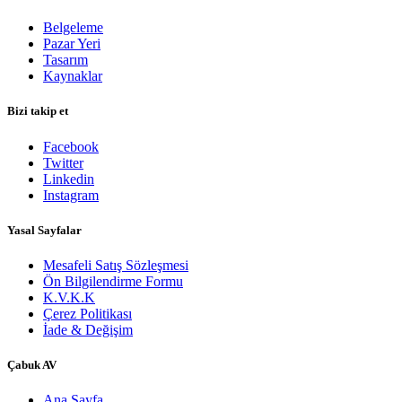
Belgeleme
Pazar Yeri
Tasarım
Kaynaklar
Bizi takip et
Facebook
Twitter
Linkedin
Instagram
Yasal Sayfalar
Mesafeli Satış Sözleşmesi
Ön Bilgilendirme Formu
K.V.K.K
Çerez Politikası
İade & Değişim
​Çabuk AV
Ana Sayfa