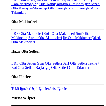
Kamışları
Popping Olta Kamışları
Spin Olta Kamışları
Sazan
Olta Kamışları
Shore Jig Olta Kamışları
Göl Kamışları
Olta
Takımları
Olta Makineleri
LRF Olta Makineleri
Spin Olta Makineleri
Surf Olta
Makineleri
Sazan Olta Makineleri
Jig Olta Makineleri
Çıkrık
Olta Makineleri
Hazır Olta Setleri
LRF Olta Setleri
Spin Olta Setleri
Surf Olta Setleri
Tekne /
Bot Olta Setleri
Başlangıç Olta Setleri
Olta Takımları
Olta İğneleri
Tekli İğneler
Üçlü İğneler
Asist İğneler
Misina ve İpler