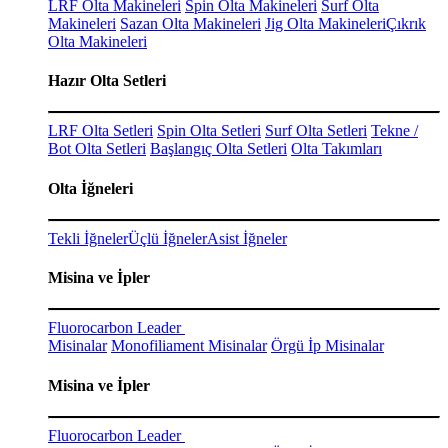
LRF Olta Makineleri
Spin Olta Makineleri
Surf Olta
Makineleri
Sazan Olta Makineleri
Jig Olta Makineleri
Çıkrık
Olta Makineleri
Hazır Olta Setleri
LRF Olta Setleri
Spin Olta Setleri
Surf Olta Setleri
Tekne /
Bot Olta Setleri
Başlangıç Olta Setleri
Olta Takımları
Olta İğneleri
Tekli İğneler
Üçlü İğneler
Asist İğneler
Misina ve İpler
Fluorocarbon Leader
Misinalar
Monofiliament Misinalar
Örgü İp Misinalar
Misina ve İpler
Fluorocarbon Leader