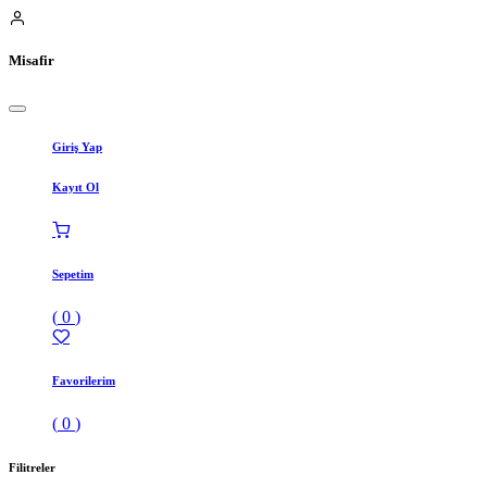
Misafir
Giriş Yap
Kayıt Ol
Sepetim
(
0
)
Favorilerim
(
0
)
Filitreler