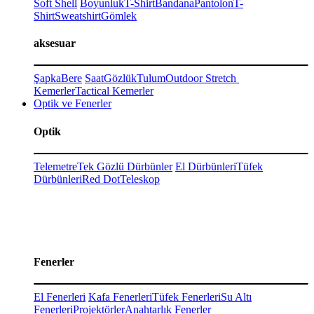
Soft Shell
Boyunluk
T-Shirt
Bandana
Pantolon
T-
Shirt
Sweatshirt
Gömlek
aksesuar
Şapka
Bere
Saat
Gözlük
Tulum
Outdoor Stretch
Kemerler
Tactical Kemerler
Optik ve Fenerler
Optik
Telemetre
Tek Gözlü Dürbünler
El Dürbünleri
Tüfek
Dürbünleri
Red Dot
Teleskop
Fenerler
El Fenerleri
Kafa Fenerleri
Tüfek Fenerleri
Su Altı
Fenerleri
Projektörler
Anahtarlık Fenerler