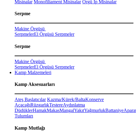
Misinalar
Monofiliament Misinalar
Örgü İp Misinalar
Serpme
Makine Örgüsü
Serpmeler
El Örgüsü Serpmeler
Serpme
Makine Örgüsü
Serpmeler
El Örgüsü Serpmeler
Kamp Malzemeleri
Kamp Aksesuarları
Ateş Başlatıcılar
Kazma/Kürek/Balta
Konserve
Açacağı
Rüzgarlık
Testere
Aydınlatma
Düdükler
Hamak
Makas
Mangal
Yakıt
Yağmurluk
Battaniye
Aparat
Tulumları
Kamp Mutfağı