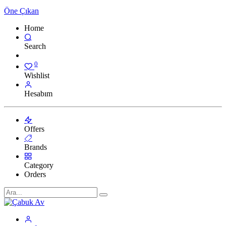
Öne Çıkan
Home
Search
0
Wishlist
Hesabım
Offers
Brands
Category
Orders