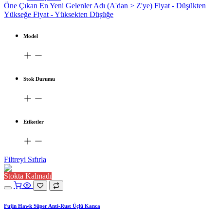
Öne Çıkan
En Yeni Gelenler
Adı (A'dan > Z'ye)
Fiyat - Düşükten
Yükseğe
Fiyat - Yüksekten Düşüğe
Model
Stok Durumu
Etiketler
Filtreyi Sıfırla
Stokta Kalmadı
Fujin Hawk Süper Anti-Rust Üçlü Kanca