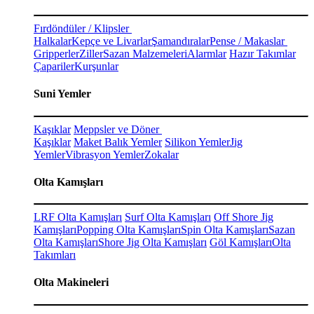
Fırdöndüler / Klipsler
Halkalar
Kepçe ve Livarlar
Şamandıralar
Pense / Makaslar
Gripperler
Ziller
Sazan Malzemeleri
Alarmlar
Hazır Takımlar
Çapariler
Kurşunlar
Suni Yemler
Kaşıklar
Meppsler ve Döner
Kaşıklar
Maket Balık Yemler
Silikon Yemler
Jig
Yemler
Vibrasyon Yemler
Zokalar
Olta Kamışları
LRF Olta Kamışları
Surf Olta Kamışları
Off Shore Jig
Kamışları
Popping Olta Kamışları
Spin Olta Kamışları
Sazan
Olta Kamışları
Shore Jig Olta Kamışları
Göl Kamışları
Olta
Takımları
Olta Makineleri