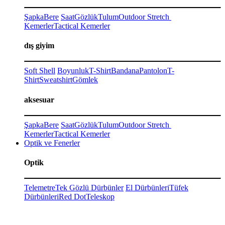
Şapka
Bere
Saat
Gözlük
Tulum
Outdoor Stretch
Kemerler
Tactical Kemerler
dış giyim
Soft Shell
Boyunluk
T-Shirt
Bandana
Pantolon
T-
Shirt
Sweatshirt
Gömlek
aksesuar
Şapka
Bere
Saat
Gözlük
Tulum
Outdoor Stretch
Kemerler
Tactical Kemerler
Optik ve Fenerler
Optik
Telemetre
Tek Gözlü Dürbünler
El Dürbünleri
Tüfek
Dürbünleri
Red Dot
Teleskop