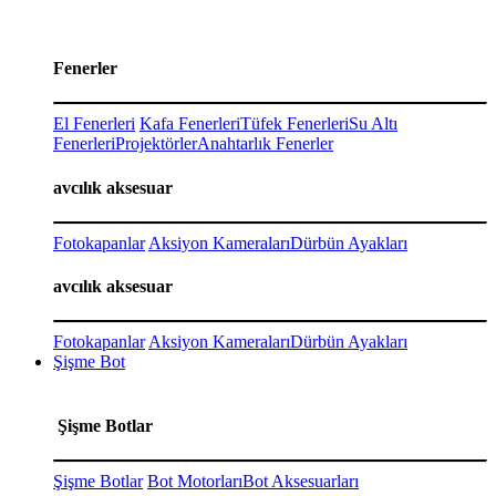
Fenerler
El Fenerleri
Kafa Fenerleri
Tüfek Fenerleri
Su Altı
Fenerleri
Projektörler
Anahtarlık Fenerler
avcılık aksesuar
Fotokapanlar
Aksiyon Kameraları
Dürbün Ayakları
avcılık aksesuar
Fotokapanlar
Aksiyon Kameraları
Dürbün Ayakları
Şişme Bot
Şişme Botlar
Şişme Botlar
Bot Motorları
Bot Aksesuarları