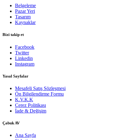
Belgeleme
Pazar Yeri
Tasarım
Kaynaklar
Bizi takip et
Facebook
Twitter
Linkedin
Instagram
Yasal Sayfalar
Mesafeli Satış Sözleşmesi
Ön Bilgilendirme Formu
K.V.K.K
Çerez Politikası
İade & Değişim
​Çabuk AV
Ana Sayfa