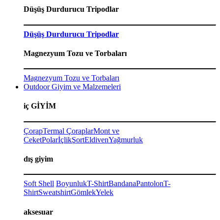
Düşüş Durdurucu Tripodlar
Düşüş Durdurucu Tripodlar
Magnezyum Tozu ve Torbaları
Magnezyum Tozu ve Torbaları
Outdoor Giyim ve Malzemeleri
iç GİYİM
Çorap
Termal Çoraplar
Mont ve
Ceket
Polar
İçlik
Şort
Eldiven
Yağmurluk
dış giyim
Soft Shell
Boyunluk
T-Shirt
Bandana
Pantolon
T-
Shirt
Sweatshirt
Gömlek
Yelek
aksesuar