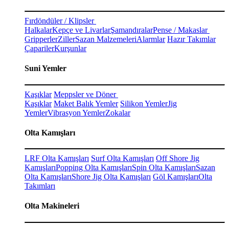
Fırdöndüler / Klipsler
Halkalar
Kepçe ve Livarlar
Şamandıralar
Pense / Makaslar
Gripperler
Ziller
Sazan Malzemeleri
Alarmlar
Hazır Takımlar
Çapariler
Kurşunlar
Suni Yemler
Kaşıklar
Meppsler ve Döner
Kaşıklar
Maket Balık Yemler
Silikon Yemler
Jig
Yemler
Vibrasyon Yemler
Zokalar
Olta Kamışları
LRF Olta Kamışları
Surf Olta Kamışları
Off Shore Jig
Kamışları
Popping Olta Kamışları
Spin Olta Kamışları
Sazan
Olta Kamışları
Shore Jig Olta Kamışları
Göl Kamışları
Olta
Takımları
Olta Makineleri