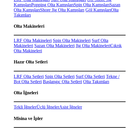
Kamışları
Popping Olta Kamışları
Spin Olta Kamışları
Sazan
Olta Kamışları
Shore Jig Olta Kamışları
Göl Kamışları
Olta
Takımları
Olta Makineleri
LRF Olta Makineleri
Spin Olta Makineleri
Surf Olta
Makineleri
Sazan Olta Makineleri
Jig Olta Makineleri
Çıkrık
Olta Makineleri
Hazır Olta Setleri
LRF Olta Setleri
Spin Olta Setleri
Surf Olta Setleri
Tekne /
Bot Olta Setleri
Başlangıç Olta Setleri
Olta Takımları
Olta İğneleri
Tekli İğneler
Üçlü İğneler
Asist İğneler
Misina ve İpler