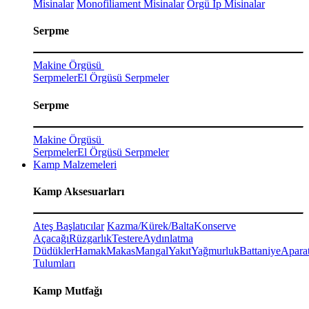
Misinalar
Monofiliament Misinalar
Örgü İp Misinalar
Serpme
Makine Örgüsü
Serpmeler
El Örgüsü Serpmeler
Serpme
Makine Örgüsü
Serpmeler
El Örgüsü Serpmeler
Kamp Malzemeleri
Kamp Aksesuarları
Ateş Başlatıcılar
Kazma/Kürek/Balta
Konserve
Açacağı
Rüzgarlık
Testere
Aydınlatma
Düdükler
Hamak
Makas
Mangal
Yakıt
Yağmurluk
Battaniye
Aparat
Tulumları
Kamp Mutfağı