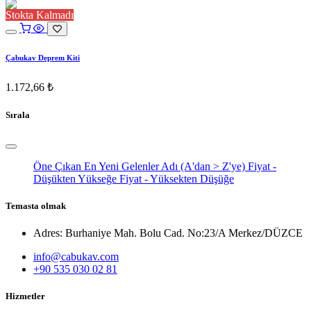
Stokta Kalmadı
Çabukav Deprem Kiti
1.172,66
₺
Sırala
Öne Çıkan
En Yeni Gelenler
Adı (A'dan > Z'ye)
Fiyat -
Düşükten Yükseğe
Fiyat - Yüksekten Düşüğe
Temasta olmak
Adres: Burhaniye Mah. Bolu Cad. No:23/A Merkez/DÜZCE
info@cabukav.com
+90 535 030 02 81
Hizmetler