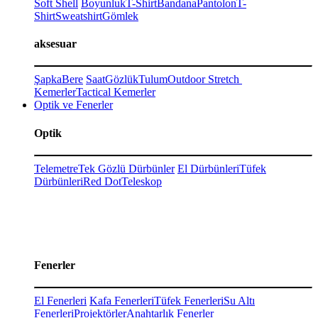
Soft Shell
Boyunluk
T-Shirt
Bandana
Pantolon
T-
Shirt
Sweatshirt
Gömlek
aksesuar
Şapka
Bere
Saat
Gözlük
Tulum
Outdoor Stretch
Kemerler
Tactical Kemerler
Optik ve Fenerler
Optik
Telemetre
Tek Gözlü Dürbünler
El Dürbünleri
Tüfek
Dürbünleri
Red Dot
Teleskop
Fenerler
El Fenerleri
Kafa Fenerleri
Tüfek Fenerleri
Su Altı
Fenerleri
Projektörler
Anahtarlık Fenerler