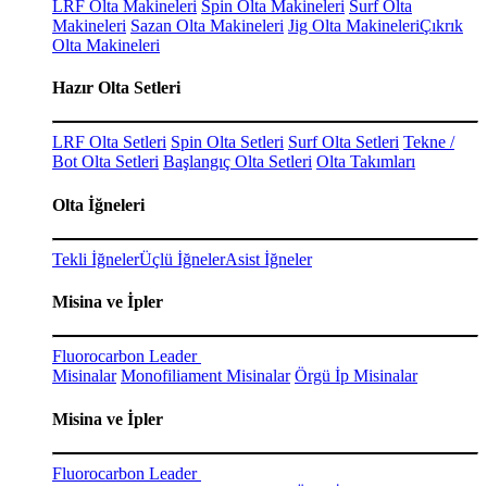
LRF Olta Makineleri
Spin Olta Makineleri
Surf Olta
Makineleri
Sazan Olta Makineleri
Jig Olta Makineleri
Çıkrık
Olta Makineleri
Hazır Olta Setleri
LRF Olta Setleri
Spin Olta Setleri
Surf Olta Setleri
Tekne /
Bot Olta Setleri
Başlangıç Olta Setleri
Olta Takımları
Olta İğneleri
Tekli İğneler
Üçlü İğneler
Asist İğneler
Misina ve İpler
Fluorocarbon Leader
Misinalar
Monofiliament Misinalar
Örgü İp Misinalar
Misina ve İpler
Fluorocarbon Leader