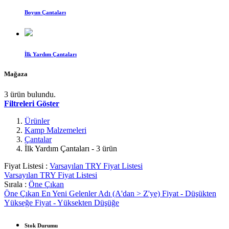
Boyun Çantaları
İlk Yardım Çantaları
Mağaza
3 ürün bulundu.
Filtreleri Göster
Ürünler
Kamp Malzemeleri
Çantalar
İlk Yardım Çantaları
- 3 ürün
Fiyat Listesi :
Varsayılan TRY Fiyat Listesi
Varsayılan TRY Fiyat Listesi
Sırala :
Öne Çıkan
Öne Çıkan
En Yeni Gelenler
Adı (A'dan > Z'ye)
Fiyat - Düşükten
Yükseğe
Fiyat - Yüksekten Düşüğe
Stok Durumu