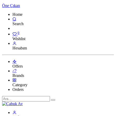
Öne Çıkan
Home
Search
0
Wishlist
Hesabım
Offers
Brands
Category
Orders