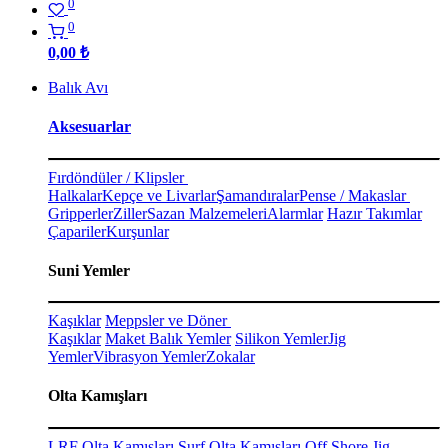
0
0
0,00
₺
Balık Avı
Aksesuarlar
Fırdöndüler / Klipsler
Halkalar
Kepçe ve Livarlar
Şamandıralar
Pense / Makaslar
Gripperler
Ziller
Sazan Malzemeleri
Alarmlar
Hazır Takımlar
Çapariler
Kurşunlar
Suni Yemler
Kaşıklar
Meppsler ve Döner
Kaşıklar
Maket Balık Yemler
Silikon Yemler
Jig
Yemler
Vibrasyon Yemler
Zokalar
Olta Kamışları
LRF Olta Kamışları
Surf Olta Kamışları
Off Shore Jig