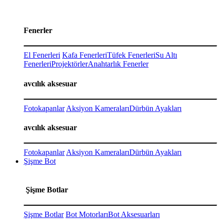
Fenerler
El Fenerleri
Kafa Fenerleri
Tüfek Fenerleri
Su Altı
Fenerleri
Projektörler
Anahtarlık Fenerler
avcılık aksesuar
Fotokapanlar
Aksiyon Kameraları
Dürbün Ayakları
avcılık aksesuar
Fotokapanlar
Aksiyon Kameraları
Dürbün Ayakları
Şişme Bot
Şişme Botlar
Şişme Botlar
Bot Motorları
Bot Aksesuarları