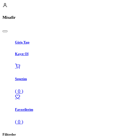
Misafir
Giriş Yap
Kayıt Ol
Sepetim
(
0
)
Favorilerim
(
0
)
Filitreler