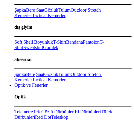
Şapka
Bere
Saat
Gözlük
Tulum
Outdoor Stretch
Kemerler
Tactical Kemerler
dış giyim
Soft Shell
Boyunluk
T-Shirt
Bandana
Pantolon
T-
Shirt
Sweatshirt
Gömlek
aksesuar
Şapka
Bere
Saat
Gözlük
Tulum
Outdoor Stretch
Kemerler
Tactical Kemerler
Optik ve Fenerler
Optik
Telemetre
Tek Gözlü Dürbünler
El Dürbünleri
Tüfek
Dürbünleri
Red Dot
Teleskop