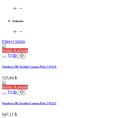
Etiketler
Filtreyi Sıfırla
Stokta Kalmadı
Outdoors İlk Yardım Çantası Pak-2 45224
525,84
₺
Stokta Kalmadı
Outdoors İlk Yardım Çantası Pak-3 45225
647,11
₺