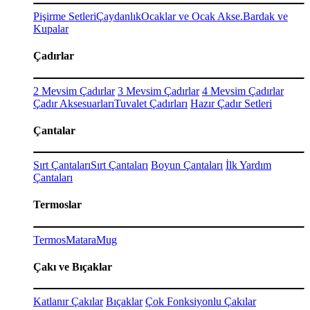
Pişirme Setleri
Çaydanlık
Ocaklar ve Ocak Akse.
Bardak ve
Kupalar
Çadırlar
2 Mevsim Çadırlar
3 Mevsim Çadırlar
4 Mevsim Çadırlar
Çadır Aksesuarları
Tuvalet Çadırları
Hazır Çadır Setleri
Çantalar
Sırt Çantaları
Sırt Çantaları
Boyun Çantaları
İlk Yardım
Çantaları
Termoslar
Termos
Matara
Mug
Çakı ve Bıçaklar
Katlanır Çakılar
Bıçaklar
Çok Fonksiyonlu Çakılar