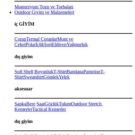
Magnezyum Tozu ve Torbaları
Outdoor Giyim ve Malzemeleri
iç GİYİM
Çorap
Termal Çoraplar
Mont ve
Ceket
Polar
İçlik
Şort
Eldiven
Yağmurluk
dış giyim
Soft Shell
Boyunluk
T-Shirt
Bandana
Pantolon
T-
Shirt
Sweatshirt
Gömlek
Yelek
aksesuar
Şapka
Bere
Saat
Gözlük
Tulum
Outdoor Stretch
Kemerler
Tactical Kemerler
dış giyim