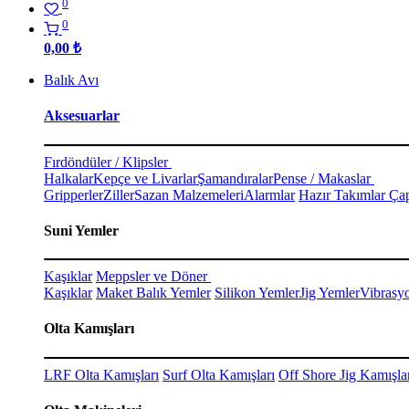
0
0
0,00
₺
Balık Avı
Aksesuarlar
Fırdöndüler / Klipsler
Halkalar
Kepçe ve Livarlar
Şamandıralar
Pense / Makaslar
Gripperler
Ziller
Sazan Malzemeleri
Alarmlar
Hazır Takımlar Çap
Suni Yemler
Kaşıklar
Meppsler ve Döner
Kaşıklar
Maket Balık Yemler
Silikon Yemler
Jig Yemler
Vibrasy
Olta Kamışları
LRF Olta Kamışları
Surf Olta Kamışları
Off Shore Jig Kamışla