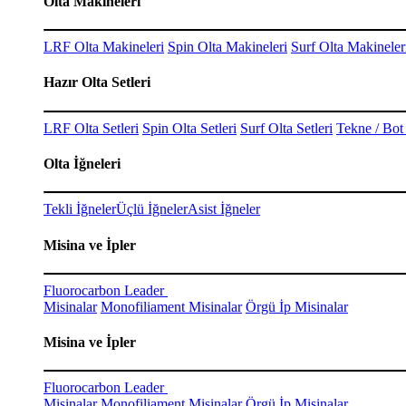
Olta Makineleri
LRF Olta Makineleri
Spin Olta Makineleri
Surf Olta Makineler
Hazır Olta Setleri
LRF Olta Setleri
Spin Olta Setleri
Surf Olta Setleri
Tekne / Bot 
Olta İğneleri
Tekli İğneler
Üçlü İğneler
Asist İğneler
Misina ve İpler
Fluorocarbon Leader
Misinalar
Monofiliament Misinalar
Örgü İp Misinalar
Misina ve İpler
Fluorocarbon Leader
Misinalar
Monofiliament Misinalar
Örgü İp Misinalar