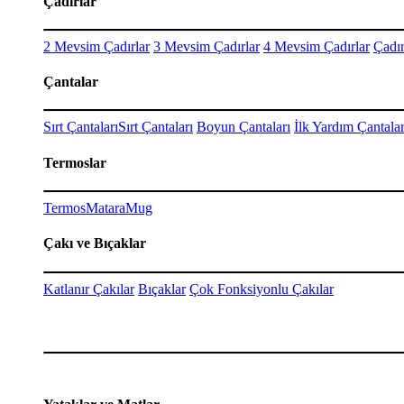
Çadırlar
2 Mevsim Çadırlar
3 Mevsim Çadırlar
4 Mevsim Çadırlar
Çadır
Çantalar
Sırt Çantaları
Sırt Çantaları
Boyun Çantaları
İlk Yardım Çantalar
Termoslar
Termos
Matara
Mug
Çakı ve Bıçaklar
Katlanır Çakılar
Bıçaklar
Çok Fonksiyonlu Çakılar