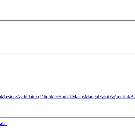
ık
Testere
Aydınlatma
Düdükler
Hamak
Makas
Mangal
Yakıt
Yağmurluk
Ba
alar