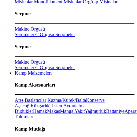
Misinalar
Monofiliament Misinalar
Örgü İp Misinalar
Serpme
Makine Örgüsü
Serpmeler
El Örgüsü Serpmeler
Serpme
Makine Örgüsü
Serpmeler
El Örgüsü Serpmeler
Kamp Malzemeleri
Kamp Aksesuarları
Ateş Başlatıcılar
Kazma/Kürek/Balta
Konserve
Açacağı
Rüzgarlık
Testere
Aydınlatma
Düdükler
Hamak
Makas
Mangal
Yakıt
Yağmurluk
Battaniye
Aparat
Tulumları
Kamp Mutfağı