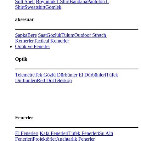
Soft Shell
Boyunluk
T-Shirt
Bandana
Pantolon
T-
Shirt
Sweatshirt
Gömlek
aksesuar
Şapka
Bere
Saat
Gözlük
Tulum
Outdoor Stretch
Kemerler
Tactical Kemerler
Optik ve Fenerler
Optik
Telemetre
Tek Gözlü Dürbünler
El Dürbünleri
Tüfek
Dürbünleri
Red Dot
Teleskop
Fenerler
El Fenerleri
Kafa Fenerleri
Tüfek Fenerleri
Su Altı
Fenerleri
Projektörler
Anahtarlık Fenerler