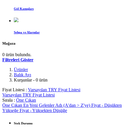
Göl Kamışları
Sehpa ve Alarmlar
Mağaza
0 ürün bulundu.
Filtreleri Göster
Ürünler
Balık Avı
Kurşunlar
- 0 ürün
Fiyat Listesi :
Varsayılan TRY Fiyat Listesi
Varsayılan TRY Fiyat Listesi
Sırala :
Öne Çıkan
Öne Çıkan
En Yeni Gelenler
Adı (A'dan > Z'ye)
Fiyat - Düşükten
Yükseğe
Fiyat - Yüksekten Düşüğe
Stok Durumu