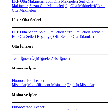
LRF Olta Makineleri
Spin Olta Makineleri
Surf Olta
Makineleri
Sazan Olta Makineleri
Jig Olta Makineleri
Çıkrık
Olta Makineleri
Hazır Olta Setleri
LRF Olta Setleri
Spin Olta Setleri
Surf Olta Setleri
Tekne /
Bot Olta Setleri
Başlangıç Olta Setleri
Olta Takımları
Olta İğneleri
Tekli İğneler
Üçlü İğneler
Asist İğneler
Misina ve İpler
Fluorocarbon Leader
Misinalar
Monofiliament Misinalar
Örgü İp Misinalar
Misina ve İpler
Fluorocarbon Leader