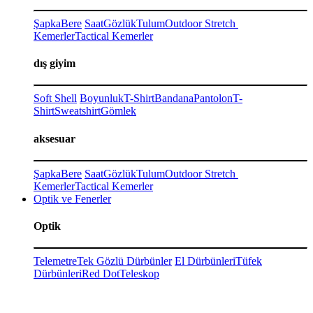
Şapka
Bere
Saat
Gözlük
Tulum
Outdoor Stretch
Kemerler
Tactical Kemerler
dış giyim
Soft Shell
Boyunluk
T-Shirt
Bandana
Pantolon
T-
Shirt
Sweatshirt
Gömlek
aksesuar
Şapka
Bere
Saat
Gözlük
Tulum
Outdoor Stretch
Kemerler
Tactical Kemerler
Optik ve Fenerler
Optik
Telemetre
Tek Gözlü Dürbünler
El Dürbünleri
Tüfek
Dürbünleri
Red Dot
Teleskop