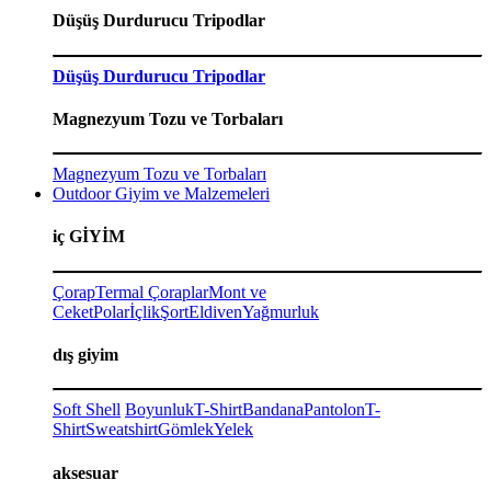
Düşüş Durdurucu Tripodlar
Düşüş Durdurucu Tripodlar
Magnezyum Tozu ve Torbaları
Magnezyum Tozu ve Torbaları
Outdoor Giyim ve Malzemeleri
iç GİYİM
Çorap
Termal Çoraplar
Mont ve
Ceket
Polar
İçlik
Şort
Eldiven
Yağmurluk
dış giyim
Soft Shell
Boyunluk
T-Shirt
Bandana
Pantolon
T-
Shirt
Sweatshirt
Gömlek
Yelek
aksesuar