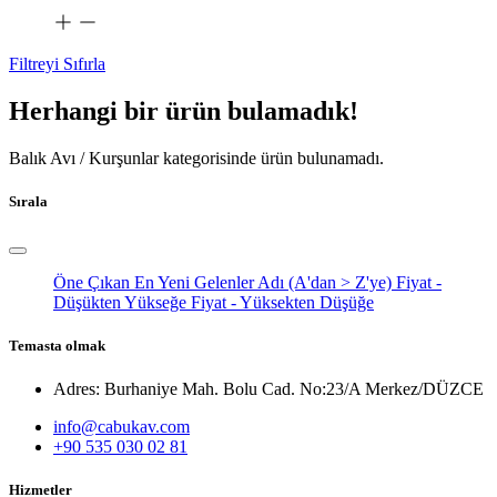
Filtreyi Sıfırla
Herhangi bir ürün bulamadık!
Balık Avı / Kurşunlar
kategorisinde ürün bulunamadı.
Sırala
Öne Çıkan
En Yeni Gelenler
Adı (A'dan > Z'ye)
Fiyat -
Düşükten Yükseğe
Fiyat - Yüksekten Düşüğe
Temasta olmak
Adres: Burhaniye Mah. Bolu Cad. No:23/A Merkez/DÜZCE
info@cabukav.com
+90 535 030 02 81
Hizmetler