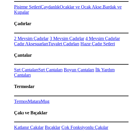
Pişirme Setleri
Çaydanlık
Ocaklar ve Ocak Akse.
Bardak ve
Kupalar
Çadırlar
2 Mevsim Çadırlar
3 Mevsim Çadırlar
4 Mevsim Çadırlar
Çadır Aksesuarları
Tuvalet Çadırları
Hazır Çadır Setleri
Çantalar
Sırt Çantaları
Sırt Çantaları
Boyun Çantaları
İlk Yardım
Çantaları
Termoslar
Termos
Matara
Mug
Çakı ve Bıçaklar
Katlanır Çakılar
Bıçaklar
Çok Fonksiyonlu Çakılar