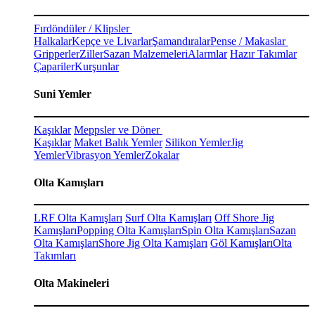
Fırdöndüler / Klipsler
Halkalar
Kepçe ve Livarlar
Şamandıralar
Pense / Makaslar
Gripperler
Ziller
Sazan Malzemeleri
Alarmlar
Hazır Takımlar
Çapariler
Kurşunlar
Suni Yemler
Kaşıklar
Meppsler ve Döner
Kaşıklar
Maket Balık Yemler
Silikon Yemler
Jig
Yemler
Vibrasyon Yemler
Zokalar
Olta Kamışları
LRF Olta Kamışları
Surf Olta Kamışları
Off Shore Jig
Kamışları
Popping Olta Kamışları
Spin Olta Kamışları
Sazan
Olta Kamışları
Shore Jig Olta Kamışları
Göl Kamışları
Olta
Takımları
Olta Makineleri