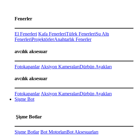
Fenerler
El Fenerleri
Kafa Fenerleri
Tüfek Fenerleri
Su Altı
Fenerleri
Projektörler
Anahtarlık Fenerler
avcılık aksesuar
Fotokapanlar
Aksiyon Kameraları
Dürbün Ayakları
avcılık aksesuar
Fotokapanlar
Aksiyon Kameraları
Dürbün Ayakları
Şişme Bot
Şişme Botlar
Şişme Botlar
Bot Motorları
Bot Aksesuarları