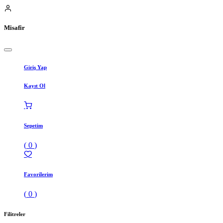
Misafir
Giriş Yap
Kayıt Ol
Sepetim
(
0
)
Favorilerim
(
0
)
Filitreler