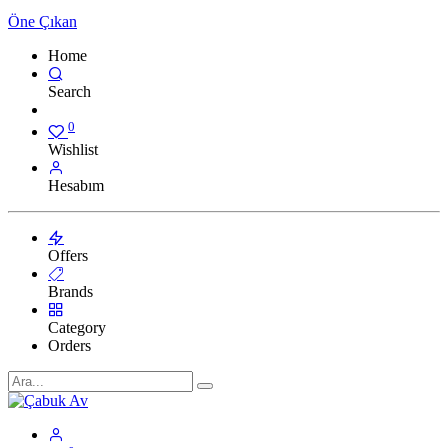
Öne Çıkan
Home
Search
0
Wishlist
Hesabım
Offers
Brands
Category
Orders