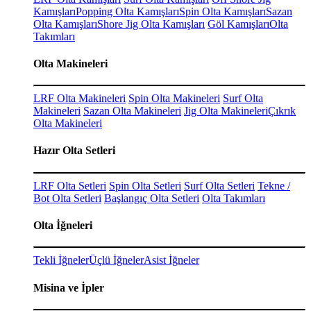
Kamışları
Popping Olta Kamışları
Spin Olta Kamışları
Sazan
Olta Kamışları
Shore Jig Olta Kamışları
Göl Kamışları
Olta
Takımları
Olta Makineleri
LRF Olta Makineleri
Spin Olta Makineleri
Surf Olta
Makineleri
Sazan Olta Makineleri
Jig Olta Makineleri
Çıkrık
Olta Makineleri
Hazır Olta Setleri
LRF Olta Setleri
Spin Olta Setleri
Surf Olta Setleri
Tekne /
Bot Olta Setleri
Başlangıç Olta Setleri
Olta Takımları
Olta İğneleri
Tekli İğneler
Üçlü İğneler
Asist İğneler
Misina ve İpler