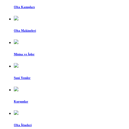
Olta Kamışları
Olta Makineleri
Misina ve İpler
Suni Yemler
Kurşunlar
Olta İğneleri