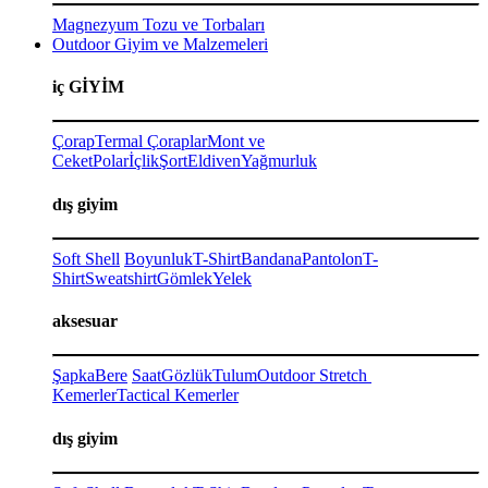
Magnezyum Tozu ve Torbaları
Outdoor Giyim ve Malzemeleri
iç GİYİM
Çorap
Termal Çoraplar
Mont ve
Ceket
Polar
İçlik
Şort
Eldiven
Yağmurluk
dış giyim
Soft Shell
Boyunluk
T-Shirt
Bandana
Pantolon
T-
Shirt
Sweatshirt
Gömlek
Yelek
aksesuar
Şapka
Bere
Saat
Gözlük
Tulum
Outdoor Stretch
Kemerler
Tactical Kemerler
dış giyim