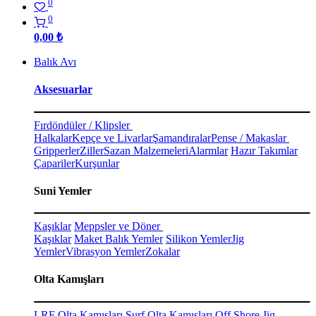
0
0
0,00
₺
Balık Avı
Aksesuarlar
Fırdöndüler / Klipsler
Halkalar
Kepçe ve Livarlar
Şamandıralar
Pense / Makaslar
Gripperler
Ziller
Sazan Malzemeleri
Alarmlar
Hazır Takımlar
Çapariler
Kurşunlar
Suni Yemler
Kaşıklar
Meppsler ve Döner
Kaşıklar
Maket Balık Yemler
Silikon Yemler
Jig
Yemler
Vibrasyon Yemler
Zokalar
Olta Kamışları
LRF Olta Kamışları
Surf Olta Kamışları
Off Shore Jig