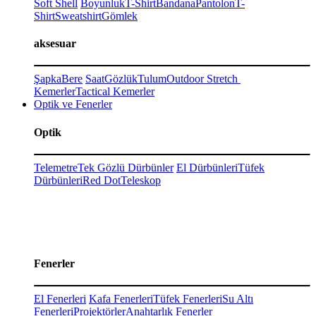
Soft Shell
Boyunluk
T-Shirt
Bandana
Pantolon
T-
Shirt
Sweatshirt
Gömlek
aksesuar
Şapka
Bere
Saat
Gözlük
Tulum
Outdoor Stretch
Kemerler
Tactical Kemerler
Optik ve Fenerler
Optik
Telemetre
Tek Gözlü Dürbünler
El Dürbünleri
Tüfek
Dürbünleri
Red Dot
Teleskop
Fenerler
El Fenerleri
Kafa Fenerleri
Tüfek Fenerleri
Su Altı
Fenerleri
Projektörler
Anahtarlık Fenerler