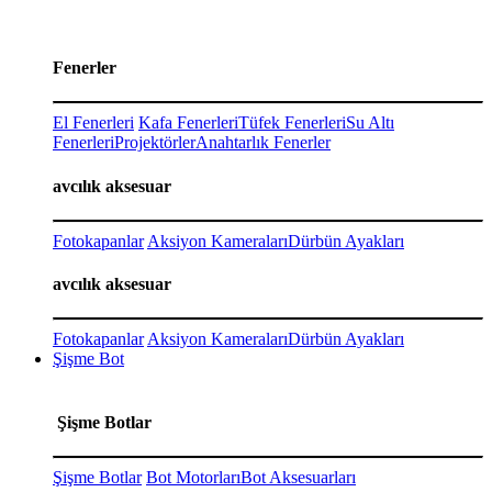
Fenerler
El Fenerleri
Kafa Fenerleri
Tüfek Fenerleri
Su Altı
Fenerleri
Projektörler
Anahtarlık Fenerler
avcılık aksesuar
Fotokapanlar
Aksiyon Kameraları
Dürbün Ayakları
avcılık aksesuar
Fotokapanlar
Aksiyon Kameraları
Dürbün Ayakları
Şişme Bot
Şişme Botlar
Şişme Botlar
Bot Motorları
Bot Aksesuarları