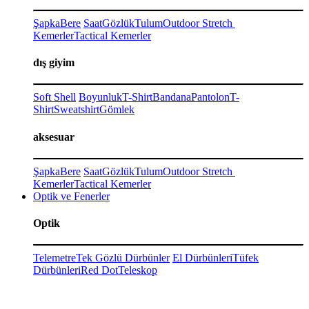
Şapka
Bere
Saat
Gözlük
Tulum
Outdoor Stretch
Kemerler
Tactical Kemerler
dış giyim
Soft Shell
Boyunluk
T-Shirt
Bandana
Pantolon
T-
Shirt
Sweatshirt
Gömlek
aksesuar
Şapka
Bere
Saat
Gözlük
Tulum
Outdoor Stretch
Kemerler
Tactical Kemerler
Optik ve Fenerler
Optik
Telemetre
Tek Gözlü Dürbünler
El Dürbünleri
Tüfek
Dürbünleri
Red Dot
Teleskop