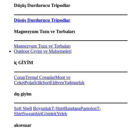
Düşüş Durdurucu Tripodlar
Düşüş Durdurucu Tripodlar
Magnezyum Tozu ve Torbaları
Magnezyum Tozu ve Torbaları
Outdoor Giyim ve Malzemeleri
iç GİYİM
Çorap
Termal Çoraplar
Mont ve
Ceket
Polar
İçlik
Şort
Eldiven
Yağmurluk
dış giyim
Soft Shell
Boyunluk
T-Shirt
Bandana
Pantolon
T-
Shirt
Sweatshirt
Gömlek
Yelek
aksesuar