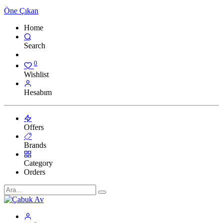
Öne Çıkan
Home
Search
0
Wishlist
Hesabım
Offers
Brands
Category
Orders