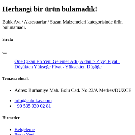
Herhangi bir ürün bulamadık!
Balık Avı / Aksesuarlar / Sazan Malzemeleri
kategorisinde ürün
bulunamadı.
Sırala
Öne Çıkan
En Yeni Gelenler
Adı (A'dan > Z'ye)
Fiyat -
Düşükten Yükseğe
Fiyat - Yüksekten Düşüğe
Temasta olmak
Adres: Burhaniye Mah. Bolu Cad. No:23/A Merkez/DÜZCE
info@cabukav.com
+90 535 030 02 81
Hizmetler
Belgeleme
Pazar Yeri