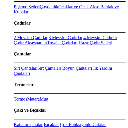
Pişirme Setleri
Çaydanlık
Ocaklar ve Ocak Akse.
Bardak ve
Kupalar
Çadırlar
2 Mevsim Çadırlar
3 Mevsim Çadırlar
4 Mevsim Çadırlar
Çadır Aksesuarları
Tuvalet Çadırları
Hazır Çadır Setleri
Çantalar
Sırt Çantaları
Sırt Çantaları
Boyun Çantaları
İlk Yardım
Çantaları
Termoslar
Termos
Matara
Mug
Çakı ve Bıçaklar
Katlanır Çakılar
Bıçaklar
Çok Fonksiyonlu Çakılar