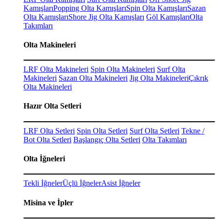
Kamışları
Popping Olta Kamışları
Spin Olta Kamışları
Sazan
Olta Kamışları
Shore Jig Olta Kamışları
Göl Kamışları
Olta
Takımları
Olta Makineleri
LRF Olta Makineleri
Spin Olta Makineleri
Surf Olta
Makineleri
Sazan Olta Makineleri
Jig Olta Makineleri
Çıkrık
Olta Makineleri
Hazır Olta Setleri
LRF Olta Setleri
Spin Olta Setleri
Surf Olta Setleri
Tekne /
Bot Olta Setleri
Başlangıç Olta Setleri
Olta Takımları
Olta İğneleri
Tekli İğneler
Üçlü İğneler
Asist İğneler
Misina ve İpler