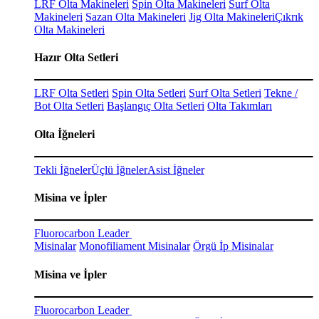
LRF Olta Makineleri
Spin Olta Makineleri
Surf Olta
Makineleri
Sazan Olta Makineleri
Jig Olta Makineleri
Çıkrık
Olta Makineleri
Hazır Olta Setleri
LRF Olta Setleri
Spin Olta Setleri
Surf Olta Setleri
Tekne /
Bot Olta Setleri
Başlangıç Olta Setleri
Olta Takımları
Olta İğneleri
Tekli İğneler
Üçlü İğneler
Asist İğneler
Misina ve İpler
Fluorocarbon Leader
Misinalar
Monofiliament Misinalar
Örgü İp Misinalar
Misina ve İpler
Fluorocarbon Leader