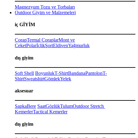
Magnezyum Tozu ve Torbaları
Outdoor Giyim ve Malzemeleri
iç GİYİM
Çorap
Termal Çoraplar
Mont ve
Ceket
Polar
İçlik
Şort
Eldiven
Yağmurluk
dış giyim
Soft Shell
Boyunluk
T-Shirt
Bandana
Pantolon
T-
Shirt
Sweatshirt
Gömlek
Yelek
aksesuar
Şapka
Bere
Saat
Gözlük
Tulum
Outdoor Stretch
Kemerler
Tactical Kemerler
dış giyim