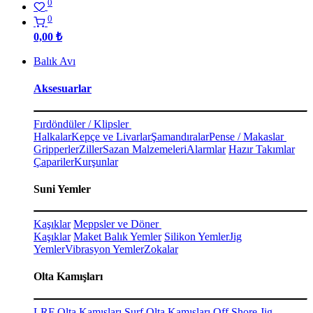
0
0
0,00
₺
Balık Avı
Aksesuarlar
Fırdöndüler / Klipsler
Halkalar
Kepçe ve Livarlar
Şamandıralar
Pense / Makaslar
Gripperler
Ziller
Sazan Malzemeleri
Alarmlar
Hazır Takımlar
Çapariler
Kurşunlar
Suni Yemler
Kaşıklar
Meppsler ve Döner
Kaşıklar
Maket Balık Yemler
Silikon Yemler
Jig
Yemler
Vibrasyon Yemler
Zokalar
Olta Kamışları
LRF Olta Kamışları
Surf Olta Kamışları
Off Shore Jig