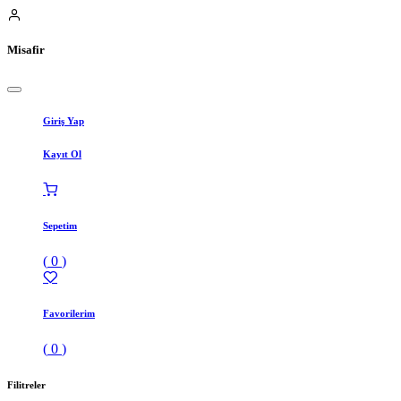
Misafir
Giriş Yap
Kayıt Ol
Sepetim
(
0
)
Favorilerim
(
0
)
Filitreler