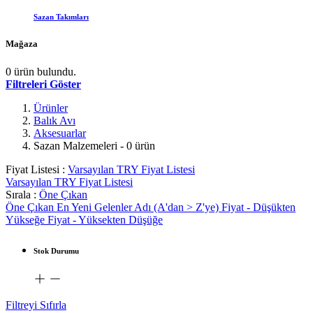
Sazan Takımları
Mağaza
0 ürün bulundu.
Filtreleri Göster
Ürünler
Balık Avı
Aksesuarlar
Sazan Malzemeleri
- 0 ürün
Fiyat Listesi :
Varsayılan TRY Fiyat Listesi
Varsayılan TRY Fiyat Listesi
Sırala :
Öne Çıkan
Öne Çıkan
En Yeni Gelenler
Adı (A'dan > Z'ye)
Fiyat - Düşükten
Yükseğe
Fiyat - Yüksekten Düşüğe
Stok Durumu
Filtreyi Sıfırla