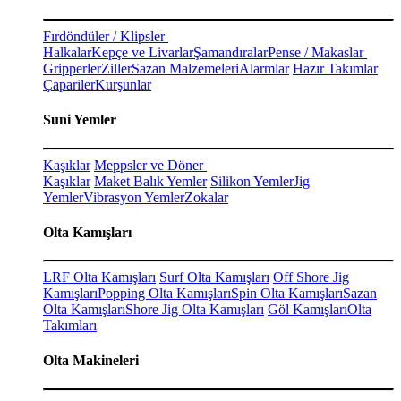
Fırdöndüler / Klipsler
Halkalar
Kepçe ve Livarlar
Şamandıralar
Pense / Makaslar
Gripperler
Ziller
Sazan Malzemeleri
Alarmlar
Hazır Takımlar
Çapariler
Kurşunlar
Suni Yemler
Kaşıklar
Meppsler ve Döner
Kaşıklar
Maket Balık Yemler
Silikon Yemler
Jig
Yemler
Vibrasyon Yemler
Zokalar
Olta Kamışları
LRF Olta Kamışları
Surf Olta Kamışları
Off Shore Jig
Kamışları
Popping Olta Kamışları
Spin Olta Kamışları
Sazan
Olta Kamışları
Shore Jig Olta Kamışları
Göl Kamışları
Olta
Takımları
Olta Makineleri