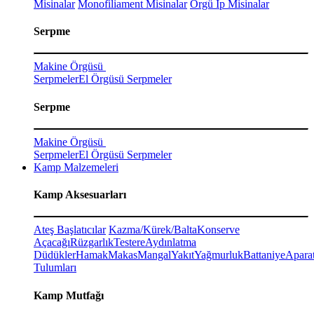
Misinalar
Monofiliament Misinalar
Örgü İp Misinalar
Serpme
Makine Örgüsü
Serpmeler
El Örgüsü Serpmeler
Serpme
Makine Örgüsü
Serpmeler
El Örgüsü Serpmeler
Kamp Malzemeleri
Kamp Aksesuarları
Ateş Başlatıcılar
Kazma/Kürek/Balta
Konserve
Açacağı
Rüzgarlık
Testere
Aydınlatma
Düdükler
Hamak
Makas
Mangal
Yakıt
Yağmurluk
Battaniye
Aparat
Tulumları
Kamp Mutfağı