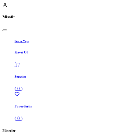
Misafir
Giriş Yap
Kayıt Ol
Sepetim
(
0
)
Favorilerim
(
0
)
Filitreler