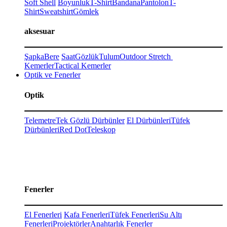
Soft Shell
Boyunluk
T-Shirt
Bandana
Pantolon
T-
Shirt
Sweatshirt
Gömlek
aksesuar
Şapka
Bere
Saat
Gözlük
Tulum
Outdoor Stretch
Kemerler
Tactical Kemerler
Optik ve Fenerler
Optik
Telemetre
Tek Gözlü Dürbünler
El Dürbünleri
Tüfek
Dürbünleri
Red Dot
Teleskop
Fenerler
El Fenerleri
Kafa Fenerleri
Tüfek Fenerleri
Su Altı
Fenerleri
Projektörler
Anahtarlık Fenerler