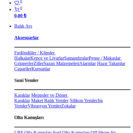
0
0
0,00
₺
Balık Avı
Aksesuarlar
Fırdöndüler / Klipsler
Halkalar
Kepçe ve Livarlar
Şamandıralar
Pense / Makaslar
Gripperler
Ziller
Sazan Malzemeleri
Alarmlar
Hazır Takımlar
Çapariler
Kurşunlar
Suni Yemler
Kaşıklar
Meppsler ve Döner
Kaşıklar
Maket Balık Yemler
Silikon Yemler
Jig
Yemler
Vibrasyon Yemler
Zokalar
Olta Kamışları
LRF Olta Kamışları
Surf Olta Kamışları
Off Shore Jig