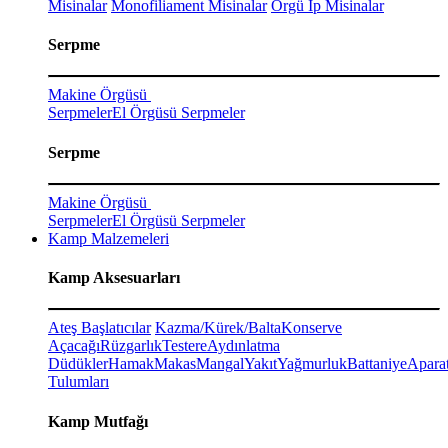
Misinalar
Monofiliament Misinalar
Örgü İp Misinalar
Serpme
Makine Örgüsü
Serpmeler
El Örgüsü Serpmeler
Serpme
Makine Örgüsü
Serpmeler
El Örgüsü Serpmeler
Kamp Malzemeleri
Kamp Aksesuarları
Ateş Başlatıcılar
Kazma/Kürek/Balta
Konserve
Açacağı
Rüzgarlık
Testere
Aydınlatma
Düdükler
Hamak
Makas
Mangal
Yakıt
Yağmurluk
Battaniye
Aparat
Tulumları
Kamp Mutfağı