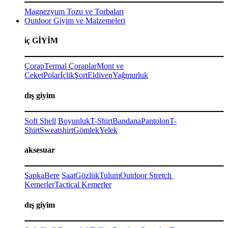
Magnezyum Tozu ve Torbaları
Outdoor Giyim ve Malzemeleri
iç GİYİM
Çorap
Termal Çoraplar
Mont ve
Ceket
Polar
İçlik
Şort
Eldiven
Yağmurluk
dış giyim
Soft Shell
Boyunluk
T-Shirt
Bandana
Pantolon
T-
Shirt
Sweatshirt
Gömlek
Yelek
aksesuar
Şapka
Bere
Saat
Gözlük
Tulum
Outdoor Stretch
Kemerler
Tactical Kemerler
dış giyim