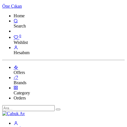
Öne Çıkan
Home
Search
0
Wishlist
Hesabım
Offers
Brands
Category
Orders