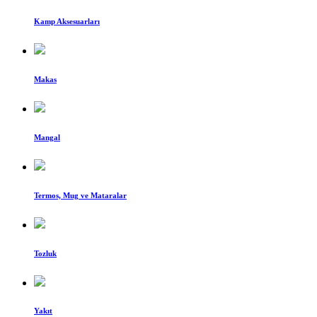
Kamp Aksesuarları
Makas
Mangal
Termos, Mug ve Mataralar
Tozluk
Yakıt