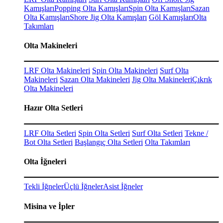
Kamışları
Popping Olta Kamışları
Spin Olta Kamışları
Sazan
Olta Kamışları
Shore Jig Olta Kamışları
Göl Kamışları
Olta
Takımları
Olta Makineleri
LRF Olta Makineleri
Spin Olta Makineleri
Surf Olta
Makineleri
Sazan Olta Makineleri
Jig Olta Makineleri
Çıkrık
Olta Makineleri
Hazır Olta Setleri
LRF Olta Setleri
Spin Olta Setleri
Surf Olta Setleri
Tekne /
Bot Olta Setleri
Başlangıç Olta Setleri
Olta Takımları
Olta İğneleri
Tekli İğneler
Üçlü İğneler
Asist İğneler
Misina ve İpler