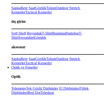
Şapka
Bere
Saat
Gözlük
Tulum
Outdoor Stretch
Kemerler
Tactical Kemerler
dış giyim
Soft Shell
Boyunluk
T-Shirt
Bandana
Pantolon
T-
Shirt
Sweatshirt
Gömlek
aksesuar
Şapka
Bere
Saat
Gözlük
Tulum
Outdoor Stretch
Kemerler
Tactical Kemerler
Optik ve Fenerler
Optik
Telemetre
Tek Gözlü Dürbünler
El Dürbünleri
Tüfek
Dürbünleri
Red Dot
Teleskop