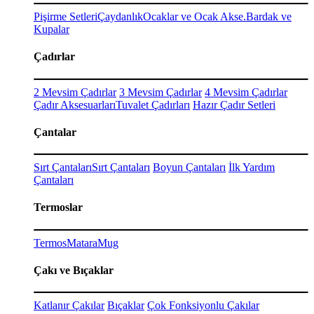
Pişirme Setleri
Çaydanlık
Ocaklar ve Ocak Akse.
Bardak ve
Kupalar
Çadırlar
2 Mevsim Çadırlar
3 Mevsim Çadırlar
4 Mevsim Çadırlar
Çadır Aksesuarları
Tuvalet Çadırları
Hazır Çadır Setleri
Çantalar
Sırt Çantaları
Sırt Çantaları
Boyun Çantaları
İlk Yardım
Çantaları
Termoslar
Termos
Matara
Mug
Çakı ve Bıçaklar
Katlanır Çakılar
Bıçaklar
Çok Fonksiyonlu Çakılar