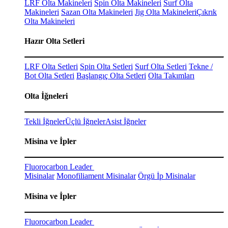
LRF Olta Makineleri
Spin Olta Makineleri
Surf Olta
Makineleri
Sazan Olta Makineleri
Jig Olta Makineleri
Çıkrık
Olta Makineleri
Hazır Olta Setleri
LRF Olta Setleri
Spin Olta Setleri
Surf Olta Setleri
Tekne /
Bot Olta Setleri
Başlangıç Olta Setleri
Olta Takımları
Olta İğneleri
Tekli İğneler
Üçlü İğneler
Asist İğneler
Misina ve İpler
Fluorocarbon Leader
Misinalar
Monofiliament Misinalar
Örgü İp Misinalar
Misina ve İpler
Fluorocarbon Leader