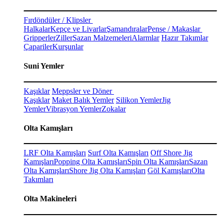
Fırdöndüler / Klipsler
Halkalar
Kepçe ve Livarlar
Şamandıralar
Pense / Makaslar
Gripperler
Ziller
Sazan Malzemeleri
Alarmlar
Hazır Takımlar
Çapariler
Kurşunlar
Suni Yemler
Kaşıklar
Meppsler ve Döner
Kaşıklar
Maket Balık Yemler
Silikon Yemler
Jig
Yemler
Vibrasyon Yemler
Zokalar
Olta Kamışları
LRF Olta Kamışları
Surf Olta Kamışları
Off Shore Jig
Kamışları
Popping Olta Kamışları
Spin Olta Kamışları
Sazan
Olta Kamışları
Shore Jig Olta Kamışları
Göl Kamışları
Olta
Takımları
Olta Makineleri