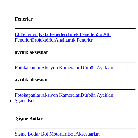
Fenerler
El Fenerleri
Kafa Fenerleri
Tüfek Fenerleri
Su Altı
Fenerleri
Projektörler
Anahtarlık Fenerler
avcılık aksesuar
Fotokapanlar
Aksiyon Kameraları
Dürbün Ayakları
avcılık aksesuar
Fotokapanlar
Aksiyon Kameraları
Dürbün Ayakları
Şişme Bot
Şişme Botlar
Şişme Botlar
Bot Motorları
Bot Aksesuarları