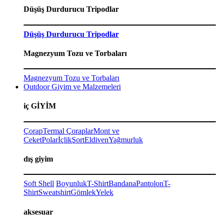
Düşüş Durdurucu Tripodlar
Düşüş Durdurucu Tripodlar
Magnezyum Tozu ve Torbaları
Magnezyum Tozu ve Torbaları
Outdoor Giyim ve Malzemeleri
iç GİYİM
Çorap
Termal Çoraplar
Mont ve
Ceket
Polar
İçlik
Şort
Eldiven
Yağmurluk
dış giyim
Soft Shell
Boyunluk
T-Shirt
Bandana
Pantolon
T-
Shirt
Sweatshirt
Gömlek
Yelek
aksesuar