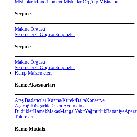
Misinalar
Monofiliament Misinalar
Örgü İp Misinalar
Serpme
Makine Örgüsü
Serpmeler
El Örgüsü Serpmeler
Serpme
Makine Örgüsü
Serpmeler
El Örgüsü Serpmeler
Kamp Malzemeleri
Kamp Aksesuarları
Ateş Başlatıcılar
Kazma/Kürek/Balta
Konserve
Açacağı
Rüzgarlık
Testere
Aydınlatma
Düdükler
Hamak
Makas
Mangal
Yakıt
Yağmurluk
Battaniye
Aparat
Tulumları
Kamp Mutfağı