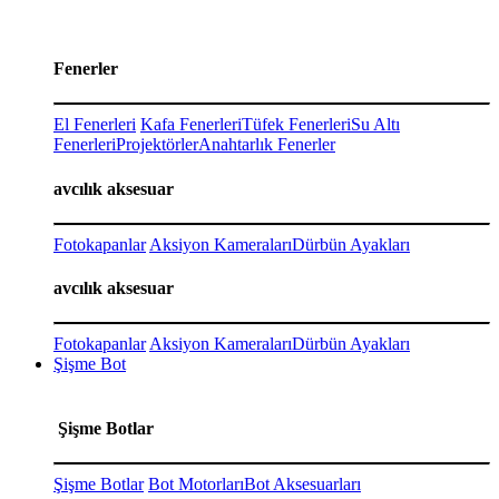
Fenerler
El Fenerleri
Kafa Fenerleri
Tüfek Fenerleri
Su Altı
Fenerleri
Projektörler
Anahtarlık Fenerler
avcılık aksesuar
Fotokapanlar
Aksiyon Kameraları
Dürbün Ayakları
avcılık aksesuar
Fotokapanlar
Aksiyon Kameraları
Dürbün Ayakları
Şişme Bot
Şişme Botlar
Şişme Botlar
Bot Motorları
Bot Aksesuarları