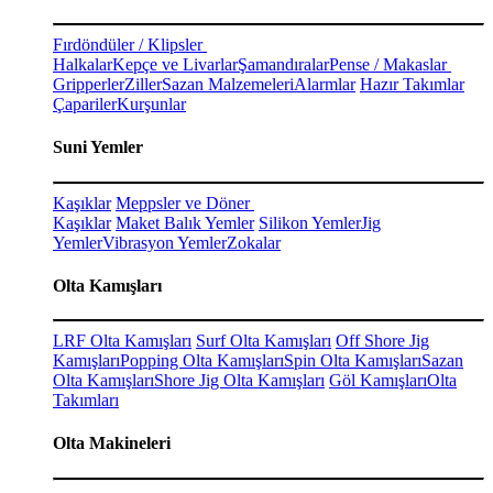
Fırdöndüler / Klipsler
Halkalar
Kepçe ve Livarlar
Şamandıralar
Pense / Makaslar
Gripperler
Ziller
Sazan Malzemeleri
Alarmlar
Hazır Takımlar
Çapariler
Kurşunlar
Suni Yemler
Kaşıklar
Meppsler ve Döner
Kaşıklar
Maket Balık Yemler
Silikon Yemler
Jig
Yemler
Vibrasyon Yemler
Zokalar
Olta Kamışları
LRF Olta Kamışları
Surf Olta Kamışları
Off Shore Jig
Kamışları
Popping Olta Kamışları
Spin Olta Kamışları
Sazan
Olta Kamışları
Shore Jig Olta Kamışları
Göl Kamışları
Olta
Takımları
Olta Makineleri