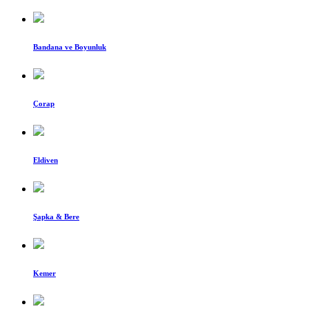
Bandana ve Boyunluk
Çorap
Eldiven
Şapka & Bere
Kemer