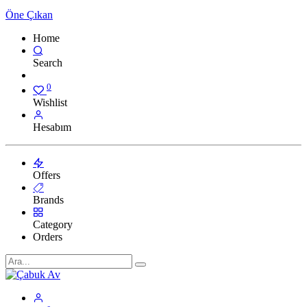
Öne Çıkan
Home
Search
0
Wishlist
Hesabım
Offers
Brands
Category
Orders