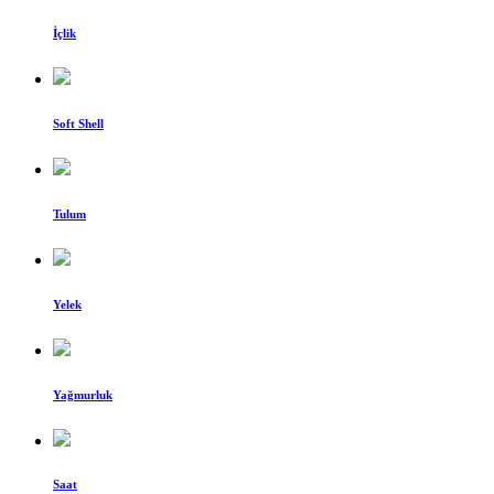
İçlik
Soft Shell
Tulum
Yelek
Yağmurluk
Saat