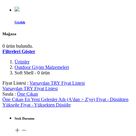
Gözlük
Mağaza
0 ürün bulundu.
Filtreleri Göster
Ürünler
Outdoor Giyim Malzemeleri
Soft Shell
- 0 ürün
Fiyat Listesi :
Varsayılan TRY Fiyat Listesi
Varsayılan TRY Fiyat Listesi
Sırala :
Öne Çıkan
Öne Çıkan
En Yeni Gelenler
Adı (A'dan > Z'ye)
Fiyat - Düşükten
Yükseğe
Fiyat - Yüksekten Düşüğe
Stok Durumu