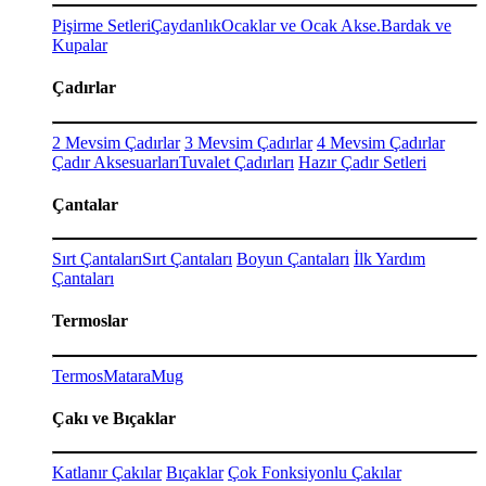
Pişirme Setleri
Çaydanlık
Ocaklar ve Ocak Akse.
Bardak ve
Kupalar
Çadırlar
2 Mevsim Çadırlar
3 Mevsim Çadırlar
4 Mevsim Çadırlar
Çadır Aksesuarları
Tuvalet Çadırları
Hazır Çadır Setleri
Çantalar
Sırt Çantaları
Sırt Çantaları
Boyun Çantaları
İlk Yardım
Çantaları
Termoslar
Termos
Matara
Mug
Çakı ve Bıçaklar
Katlanır Çakılar
Bıçaklar
Çok Fonksiyonlu Çakılar