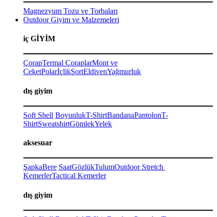
Magnezyum Tozu ve Torbaları
Outdoor Giyim ve Malzemeleri
iç GİYİM
Çorap
Termal Çoraplar
Mont ve
Ceket
Polar
İçlik
Şort
Eldiven
Yağmurluk
dış giyim
Soft Shell
Boyunluk
T-Shirt
Bandana
Pantolon
T-
Shirt
Sweatshirt
Gömlek
Yelek
aksesuar
Şapka
Bere
Saat
Gözlük
Tulum
Outdoor Stretch
Kemerler
Tactical Kemerler
dış giyim