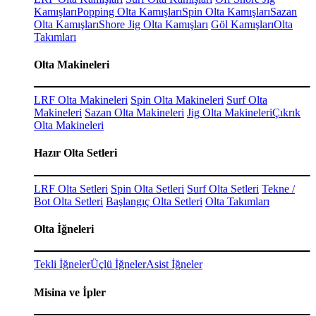
Kamışları
Popping Olta Kamışları
Spin Olta Kamışları
Sazan
Olta Kamışları
Shore Jig Olta Kamışları
Göl Kamışları
Olta
Takımları
Olta Makineleri
LRF Olta Makineleri
Spin Olta Makineleri
Surf Olta
Makineleri
Sazan Olta Makineleri
Jig Olta Makineleri
Çıkrık
Olta Makineleri
Hazır Olta Setleri
LRF Olta Setleri
Spin Olta Setleri
Surf Olta Setleri
Tekne /
Bot Olta Setleri
Başlangıç Olta Setleri
Olta Takımları
Olta İğneleri
Tekli İğneler
Üçlü İğneler
Asist İğneler
Misina ve İpler