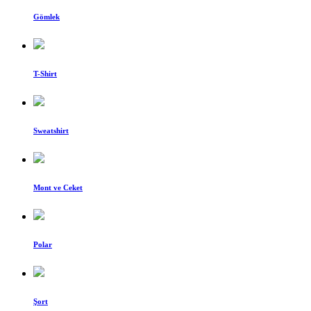
Gömlek
T-Shirt
Sweatshirt
Mont ve Ceket
Polar
Şort