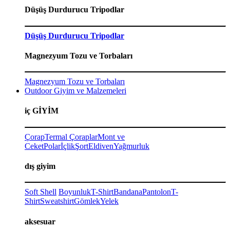
Düşüş Durdurucu Tripodlar
Düşüş Durdurucu Tripodlar
Magnezyum Tozu ve Torbaları
Magnezyum Tozu ve Torbaları
Outdoor Giyim ve Malzemeleri
iç GİYİM
Çorap
Termal Çoraplar
Mont ve
Ceket
Polar
İçlik
Şort
Eldiven
Yağmurluk
dış giyim
Soft Shell
Boyunluk
T-Shirt
Bandana
Pantolon
T-
Shirt
Sweatshirt
Gömlek
Yelek
aksesuar