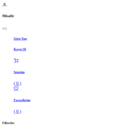
Misafir
Giriş Yap
Kayıt Ol
Sepetim
(
0
)
Favorilerim
(
0
)
Filitreler