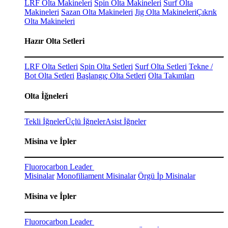
LRF Olta Makineleri
Spin Olta Makineleri
Surf Olta
Makineleri
Sazan Olta Makineleri
Jig Olta Makineleri
Çıkrık
Olta Makineleri
Hazır Olta Setleri
LRF Olta Setleri
Spin Olta Setleri
Surf Olta Setleri
Tekne /
Bot Olta Setleri
Başlangıç Olta Setleri
Olta Takımları
Olta İğneleri
Tekli İğneler
Üçlü İğneler
Asist İğneler
Misina ve İpler
Fluorocarbon Leader
Misinalar
Monofiliament Misinalar
Örgü İp Misinalar
Misina ve İpler
Fluorocarbon Leader