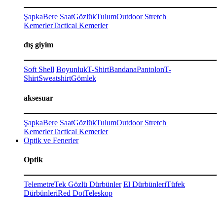
Şapka
Bere
Saat
Gözlük
Tulum
Outdoor Stretch
Kemerler
Tactical Kemerler
dış giyim
Soft Shell
Boyunluk
T-Shirt
Bandana
Pantolon
T-
Shirt
Sweatshirt
Gömlek
aksesuar
Şapka
Bere
Saat
Gözlük
Tulum
Outdoor Stretch
Kemerler
Tactical Kemerler
Optik ve Fenerler
Optik
Telemetre
Tek Gözlü Dürbünler
El Dürbünleri
Tüfek
Dürbünleri
Red Dot
Teleskop