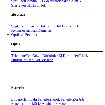
Soft Shell
Boyunluk
T-Shirt
Bandana
Pantolon
T-
Shirt
Sweatshirt
Gömlek
aksesuar
Şapka
Bere
Saat
Gözlük
Tulum
Outdoor Stretch
Kemerler
Tactical Kemerler
Optik ve Fenerler
Optik
Telemetre
Tek Gözlü Dürbünler
El Dürbünleri
Tüfek
Dürbünleri
Red Dot
Teleskop
Fenerler
El Fenerleri
Kafa Fenerleri
Tüfek Fenerleri
Su Altı
Fenerleri
Projektörler
Anahtarlık Fenerler