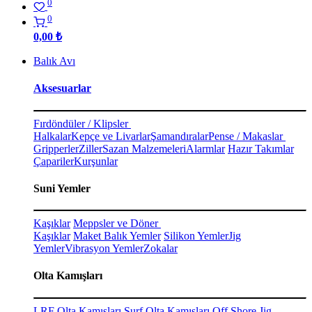
0
0
0,00
₺
Balık Avı
Aksesuarlar
Fırdöndüler / Klipsler
Halkalar
Kepçe ve Livarlar
Şamandıralar
Pense / Makaslar
Gripperler
Ziller
Sazan Malzemeleri
Alarmlar
Hazır Takımlar
Çapariler
Kurşunlar
Suni Yemler
Kaşıklar
Meppsler ve Döner
Kaşıklar
Maket Balık Yemler
Silikon Yemler
Jig
Yemler
Vibrasyon Yemler
Zokalar
Olta Kamışları
LRF Olta Kamışları
Surf Olta Kamışları
Off Shore Jig