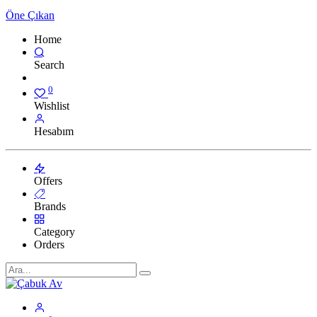
Öne Çıkan
Home
Search
0
Wishlist
Hesabım
Offers
Brands
Category
Orders