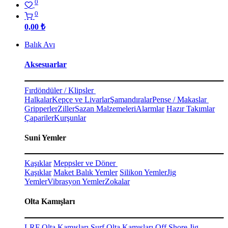
0
0
0,00
₺
Balık Avı
Aksesuarlar
Fırdöndüler / Klipsler
Halkalar
Kepçe ve Livarlar
Şamandıralar
Pense / Makaslar
Gripperler
Ziller
Sazan Malzemeleri
Alarmlar
Hazır Takımlar
Çapariler
Kurşunlar
Suni Yemler
Kaşıklar
Meppsler ve Döner
Kaşıklar
Maket Balık Yemler
Silikon Yemler
Jig
Yemler
Vibrasyon Yemler
Zokalar
Olta Kamışları
LRF Olta Kamışları
Surf Olta Kamışları
Off Shore Jig