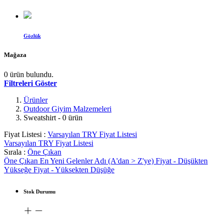
Gözlük
Mağaza
0 ürün bulundu.
Filtreleri Göster
Ürünler
Outdoor Giyim Malzemeleri
Sweatshirt
- 0 ürün
Fiyat Listesi :
Varsayılan TRY Fiyat Listesi
Varsayılan TRY Fiyat Listesi
Sırala :
Öne Çıkan
Öne Çıkan
En Yeni Gelenler
Adı (A'dan > Z'ye)
Fiyat - Düşükten
Yükseğe
Fiyat - Yüksekten Düşüğe
Stok Durumu