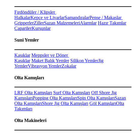
Fırdöndüler / Klipsler
Halkalar
Kepçe ve Livarlar
Şamandıralar
Pense / Makaslar
Gripperler
Ziller
Sazan Malzemeleri
Alarmlar
Hazır Takımlar
Çapariler
Kurşunlar
Suni Yemler
Kaşıklar
Meppsler ve Döner
Kaşıklar
Maket Balık Yemler
Silikon Yemler
Jig
Yemler
Vibrasyon Yemler
Zokalar
Olta Kamışları
LRF Olta Kamışları
Surf Olta Kamışları
Off Shore Jig
Kamışları
Popping Olta Kamışları
Spin Olta Kamışları
Sazan
Olta Kamışları
Shore Jig Olta Kamışları
Göl Kamışları
Olta
Takımları
Olta Makineleri