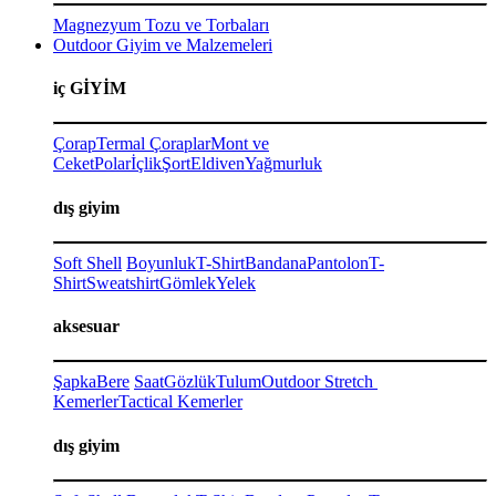
Magnezyum Tozu ve Torbaları
Outdoor Giyim ve Malzemeleri
iç GİYİM
Çorap
Termal Çoraplar
Mont ve
Ceket
Polar
İçlik
Şort
Eldiven
Yağmurluk
dış giyim
Soft Shell
Boyunluk
T-Shirt
Bandana
Pantolon
T-
Shirt
Sweatshirt
Gömlek
Yelek
aksesuar
Şapka
Bere
Saat
Gözlük
Tulum
Outdoor Stretch
Kemerler
Tactical Kemerler
dış giyim