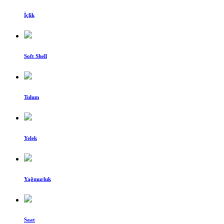
İçlik
Soft Shell
Tulum
Yelek
Yağmurluk
Saat