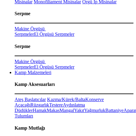
Misinalar
Monofiliament Misinalar
Örgü İp Misinalar
Serpme
Makine Örgüsü
Serpmeler
El Örgüsü Serpmeler
Serpme
Makine Örgüsü
Serpmeler
El Örgüsü Serpmeler
Kamp Malzemeleri
Kamp Aksesuarları
Ateş Başlatıcılar
Kazma/Kürek/Balta
Konserve
Açacağı
Rüzgarlık
Testere
Aydınlatma
Düdükler
Hamak
Makas
Mangal
Yakıt
Yağmurluk
Battaniye
Aparat
Tulumları
Kamp Mutfağı