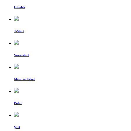
Gömlek
T-Shirt
Sweatshirt
Mont ve Ceket
Polar
Şort