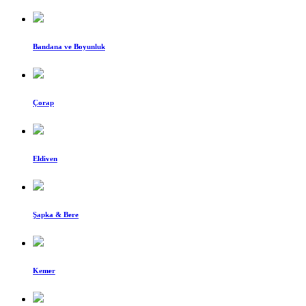
Bandana ve Boyunluk
Çorap
Eldiven
Şapka & Bere
Kemer