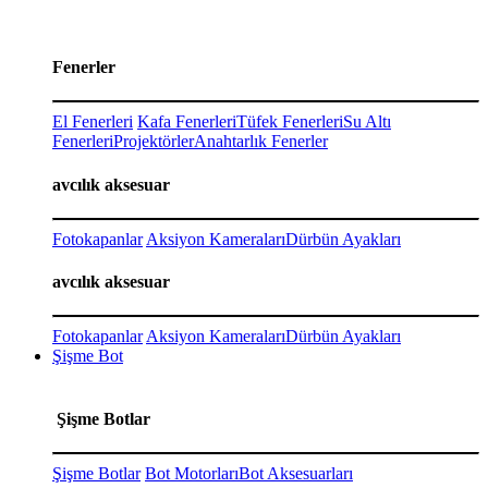
Fenerler
El Fenerleri
Kafa Fenerleri
Tüfek Fenerleri
Su Altı
Fenerleri
Projektörler
Anahtarlık Fenerler
avcılık aksesuar
Fotokapanlar
Aksiyon Kameraları
Dürbün Ayakları
avcılık aksesuar
Fotokapanlar
Aksiyon Kameraları
Dürbün Ayakları
Şişme Bot
Şişme Botlar
Şişme Botlar
Bot Motorları
Bot Aksesuarları