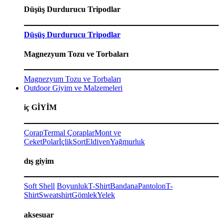
Düşüş Durdurucu Tripodlar
Düşüş Durdurucu Tripodlar
Magnezyum Tozu ve Torbaları
Magnezyum Tozu ve Torbaları
Outdoor Giyim ve Malzemeleri
iç GİYİM
Çorap
Termal Çoraplar
Mont ve
Ceket
Polar
İçlik
Şort
Eldiven
Yağmurluk
dış giyim
Soft Shell
Boyunluk
T-Shirt
Bandana
Pantolon
T-
Shirt
Sweatshirt
Gömlek
Yelek
aksesuar