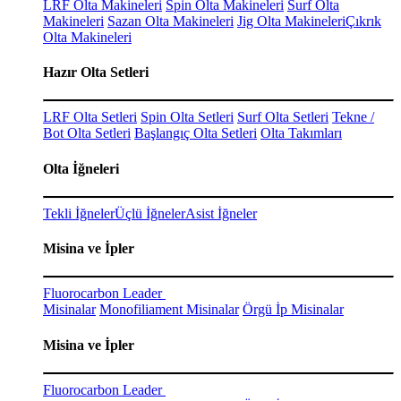
LRF Olta Makineleri
Spin Olta Makineleri
Surf Olta
Makineleri
Sazan Olta Makineleri
Jig Olta Makineleri
Çıkrık
Olta Makineleri
Hazır Olta Setleri
LRF Olta Setleri
Spin Olta Setleri
Surf Olta Setleri
Tekne /
Bot Olta Setleri
Başlangıç Olta Setleri
Olta Takımları
Olta İğneleri
Tekli İğneler
Üçlü İğneler
Asist İğneler
Misina ve İpler
Fluorocarbon Leader
Misinalar
Monofiliament Misinalar
Örgü İp Misinalar
Misina ve İpler
Fluorocarbon Leader