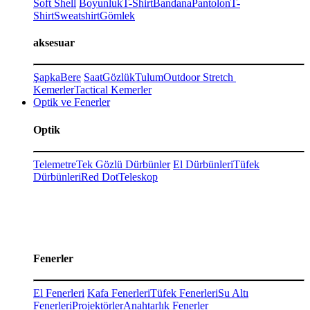
Soft Shell
Boyunluk
T-Shirt
Bandana
Pantolon
T-
Shirt
Sweatshirt
Gömlek
aksesuar
Şapka
Bere
Saat
Gözlük
Tulum
Outdoor Stretch
Kemerler
Tactical Kemerler
Optik ve Fenerler
Optik
Telemetre
Tek Gözlü Dürbünler
El Dürbünleri
Tüfek
Dürbünleri
Red Dot
Teleskop
Fenerler
El Fenerleri
Kafa Fenerleri
Tüfek Fenerleri
Su Altı
Fenerleri
Projektörler
Anahtarlık Fenerler