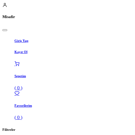
Misafir
Giriş Yap
Kayıt Ol
Sepetim
(
0
)
Favorilerim
(
0
)
Filitreler