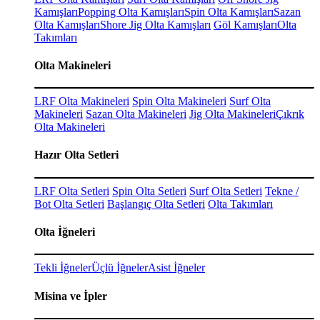
Kamışları
Popping Olta Kamışları
Spin Olta Kamışları
Sazan
Olta Kamışları
Shore Jig Olta Kamışları
Göl Kamışları
Olta
Takımları
Olta Makineleri
LRF Olta Makineleri
Spin Olta Makineleri
Surf Olta
Makineleri
Sazan Olta Makineleri
Jig Olta Makineleri
Çıkrık
Olta Makineleri
Hazır Olta Setleri
LRF Olta Setleri
Spin Olta Setleri
Surf Olta Setleri
Tekne /
Bot Olta Setleri
Başlangıç Olta Setleri
Olta Takımları
Olta İğneleri
Tekli İğneler
Üçlü İğneler
Asist İğneler
Misina ve İpler