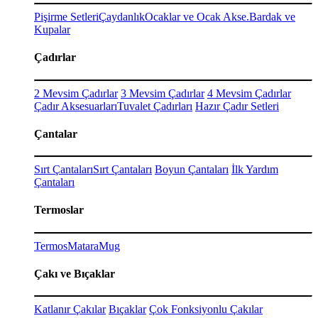
Pişirme Setleri
Çaydanlık
Ocaklar ve Ocak Akse.
Bardak ve
Kupalar
Çadırlar
2 Mevsim Çadırlar
3 Mevsim Çadırlar
4 Mevsim Çadırlar
Çadır Aksesuarları
Tuvalet Çadırları
Hazır Çadır Setleri
Çantalar
Sırt Çantaları
Sırt Çantaları
Boyun Çantaları
İlk Yardım
Çantaları
Termoslar
Termos
Matara
Mug
Çakı ve Bıçaklar
Katlanır Çakılar
Bıçaklar
Çok Fonksiyonlu Çakılar