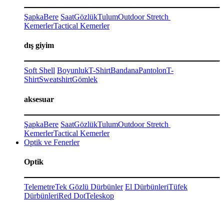
Şapka
Bere
Saat
Gözlük
Tulum
Outdoor Stretch
Kemerler
Tactical Kemerler
dış giyim
Soft Shell
Boyunluk
T-Shirt
Bandana
Pantolon
T-
Shirt
Sweatshirt
Gömlek
aksesuar
Şapka
Bere
Saat
Gözlük
Tulum
Outdoor Stretch
Kemerler
Tactical Kemerler
Optik ve Fenerler
Optik
Telemetre
Tek Gözlü Dürbünler
El Dürbünleri
Tüfek
Dürbünleri
Red Dot
Teleskop