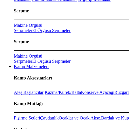
Serpme
Makine Örgüsü
Serpmeler
El Örgüsü Serpmeler
Serpme
Makine Örgüsü
Serpmeler
El Örgüsü Serpmeler
Kamp Malzemeleri
Kamp Aksesuarları
Ateş Başlatıcılar
Kazma/Kürek/Balta
Konserve Açacağı
Rüzgarl
Kamp Mutfağı
Pişirme Setleri
Çaydanlık
Ocaklar ve Ocak Akse.
Bardak ve Kup