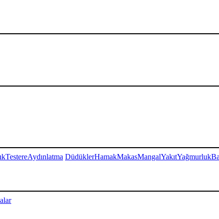
ık
Testere
Aydınlatma
Düdükler
Hamak
Makas
Mangal
Yakıt
Yağmurluk
Ba
alar