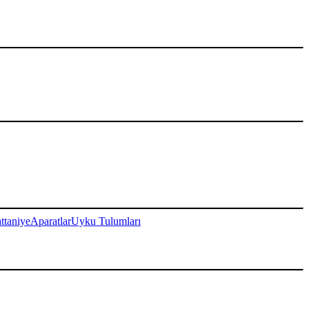
ttaniye
Aparatlar
Uyku Tulumları