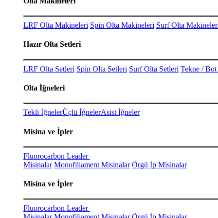
Olta Makineleri
LRF Olta Makineleri
Spin Olta Makineleri
Surf Olta Makineler
Hazır Olta Setleri
LRF Olta Setleri
Spin Olta Setleri
Surf Olta Setleri
Tekne / Bot 
Olta İğneleri
Tekli İğneler
Üçlü İğneler
Asist İğneler
Misina ve İpler
Fluorocarbon Leader
Misinalar
Monofiliament Misinalar
Örgü İp Misinalar
Misina ve İpler
Fluorocarbon Leader
Misinalar
Monofiliament Misinalar
Örgü İp Misinalar