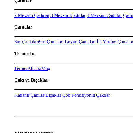
Çadırlar
2 Mevsim Çadırlar
3 Mevsim Çadırlar
4 Mevsim Çadırlar
Çadır
Çantalar
Sırt Çantaları
Sırt Çantaları
Boyun Çantaları
İlk Yardım Çantalar
Termoslar
Termos
Matara
Mug
Çakı ve Bıçaklar
Katlanır Çakılar
Bıçaklar
Çok Fonksiyonlu Çakılar