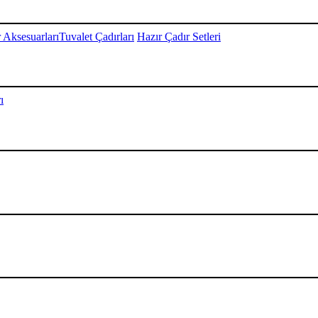
 Aksesuarları
Tuvalet Çadırları
Hazır Çadır Setleri
ı