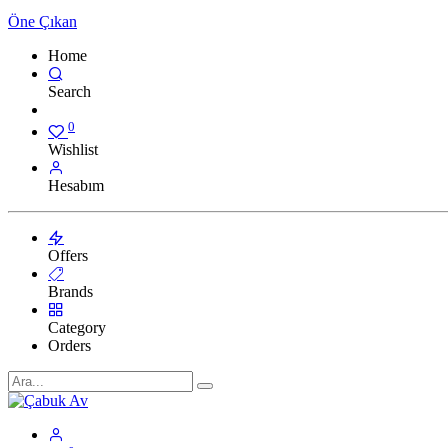
Öne Çıkan
Home
Search
0
Wishlist
Hesabım
Offers
Brands
Category
Orders