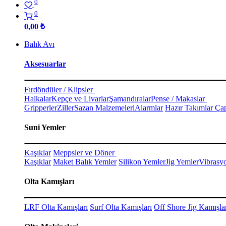
0
0
0,00
₺
Balık Avı
Aksesuarlar
Fırdöndüler / Klipsler
Halkalar
Kepçe ve Livarlar
Şamandıralar
Pense / Makaslar
Gripperler
Ziller
Sazan Malzemeleri
Alarmlar
Hazır Takımlar Çap
Suni Yemler
Kaşıklar
Meppsler ve Döner
Kaşıklar
Maket Balık Yemler
Silikon Yemler
Jig Yemler
Vibrasy
Olta Kamışları
LRF Olta Kamışları
Surf Olta Kamışları
Off Shore Jig Kamışla