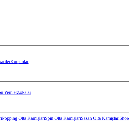
ariler
Kurşunlar
on Yemler
Zokalar
rı
Popping Olta Kamışları
Spin Olta Kamışları
Sazan Olta Kamışları
Shore