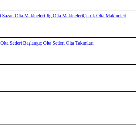
i
Sazan Olta Makineleri
Jig Olta Makineleri
Çıkrık Olta Makineleri
Olta Setleri
Başlangıç Olta Setleri
Olta Takımları