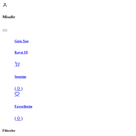
Misafir
Giriş Yap
Kayıt Ol
Sepetim
(
0
)
Favorilerim
(
0
)
Filitreler