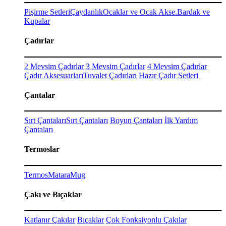
Pişirme Setleri
Çaydanlık
Ocaklar ve Ocak Akse.
Bardak ve
Kupalar
Çadırlar
2 Mevsim Çadırlar
3 Mevsim Çadırlar
4 Mevsim Çadırlar
Çadır Aksesuarları
Tuvalet Çadırları
Hazır Çadır Setleri
Çantalar
Sırt Çantaları
Sırt Çantaları
Boyun Çantaları
İlk Yardım
Çantaları
Termoslar
Termos
Matara
Mug
Çakı ve Bıçaklar
Katlanır Çakılar
Bıçaklar
Çok Fonksiyonlu Çakılar