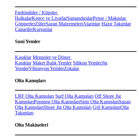
Fırdöndüler / Klipsler
Halkalar
Kepçe ve Livarlar
Şamandıralar
Pense / Makaslar
Gripperler
Ziller
Sazan Malzemeleri
Alarmlar
Hazır Takımlar
Çapariler
Kurşunlar
Suni Yemler
Kaşıklar
Meppsler ve Döner
Kaşıklar
Maket Balık Yemler
Silikon Yemler
Jig
Yemler
Vibrasyon Yemler
Zokalar
Olta Kamışları
LRF Olta Kamışları
Surf Olta Kamışları
Off Shore Jig
Kamışları
Popping Olta Kamışları
Spin Olta Kamışları
Sazan
Olta Kamışları
Shore Jig Olta Kamışları
Göl Kamışları
Olta
Takımları
Olta Makineleri