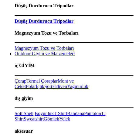
Düşüş Durdurucu Tripodlar
Düşüş Durdurucu Tripodlar
Magnezyum Tozu ve Torbaları
Magnezyum Tozu ve Torbaları
Outdoor Giyim ve Malzemeleri
iç GİYİM
Çorap
Termal Çoraplar
Mont ve
Ceket
Polar
İçlik
Şort
Eldiven
Yağmurluk
dış giyim
Soft Shell
Boyunluk
T-Shirt
Bandana
Pantolon
T-
Shirt
Sweatshirt
Gömlek
Yelek
aksesuar