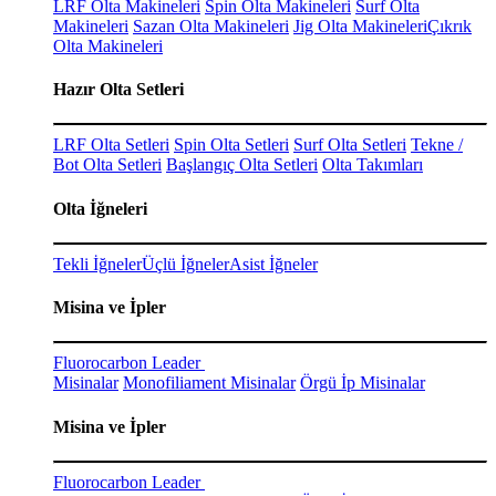
LRF Olta Makineleri
Spin Olta Makineleri
Surf Olta
Makineleri
Sazan Olta Makineleri
Jig Olta Makineleri
Çıkrık
Olta Makineleri
Hazır Olta Setleri
LRF Olta Setleri
Spin Olta Setleri
Surf Olta Setleri
Tekne /
Bot Olta Setleri
Başlangıç Olta Setleri
Olta Takımları
Olta İğneleri
Tekli İğneler
Üçlü İğneler
Asist İğneler
Misina ve İpler
Fluorocarbon Leader
Misinalar
Monofiliament Misinalar
Örgü İp Misinalar
Misina ve İpler
Fluorocarbon Leader