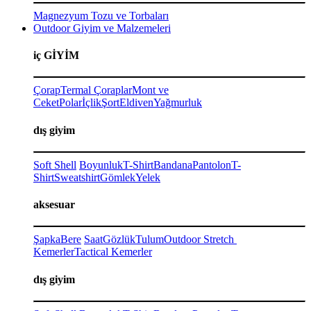
Magnezyum Tozu ve Torbaları
Outdoor Giyim ve Malzemeleri
iç GİYİM
Çorap
Termal Çoraplar
Mont ve
Ceket
Polar
İçlik
Şort
Eldiven
Yağmurluk
dış giyim
Soft Shell
Boyunluk
T-Shirt
Bandana
Pantolon
T-
Shirt
Sweatshirt
Gömlek
Yelek
aksesuar
Şapka
Bere
Saat
Gözlük
Tulum
Outdoor Stretch
Kemerler
Tactical Kemerler
dış giyim