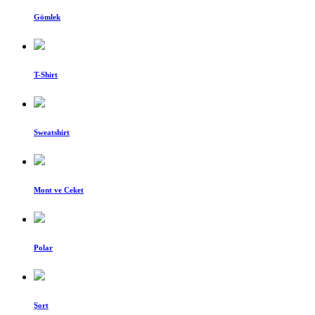
Gömlek
T-Shirt
Sweatshirt
Mont ve Ceket
Polar
Şort