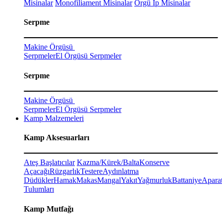
Misinalar
Monofiliament Misinalar
Örgü İp Misinalar
Serpme
Makine Örgüsü
Serpmeler
El Örgüsü Serpmeler
Serpme
Makine Örgüsü
Serpmeler
El Örgüsü Serpmeler
Kamp Malzemeleri
Kamp Aksesuarları
Ateş Başlatıcılar
Kazma/Kürek/Balta
Konserve
Açacağı
Rüzgarlık
Testere
Aydınlatma
Düdükler
Hamak
Makas
Mangal
Yakıt
Yağmurluk
Battaniye
Aparat
Tulumları
Kamp Mutfağı