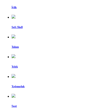
İçlik
Soft Shell
Tulum
Yelek
Yağmurluk
Saat