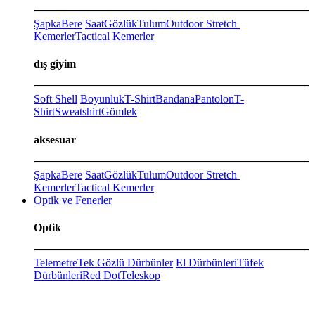
Şapka
Bere
Saat
Gözlük
Tulum
Outdoor Stretch
Kemerler
Tactical Kemerler
dış giyim
Soft Shell
Boyunluk
T-Shirt
Bandana
Pantolon
T-
Shirt
Sweatshirt
Gömlek
aksesuar
Şapka
Bere
Saat
Gözlük
Tulum
Outdoor Stretch
Kemerler
Tactical Kemerler
Optik ve Fenerler
Optik
Telemetre
Tek Gözlü Dürbünler
El Dürbünleri
Tüfek
Dürbünleri
Red Dot
Teleskop