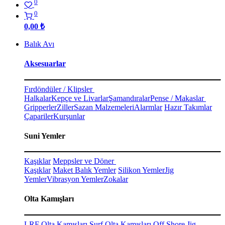
0
0
0,00
₺
Balık Avı
Aksesuarlar
Fırdöndüler / Klipsler
Halkalar
Kepçe ve Livarlar
Şamandıralar
Pense / Makaslar
Gripperler
Ziller
Sazan Malzemeleri
Alarmlar
Hazır Takımlar
Çapariler
Kurşunlar
Suni Yemler
Kaşıklar
Meppsler ve Döner
Kaşıklar
Maket Balık Yemler
Silikon Yemler
Jig
Yemler
Vibrasyon Yemler
Zokalar
Olta Kamışları
LRF Olta Kamışları
Surf Olta Kamışları
Off Shore Jig