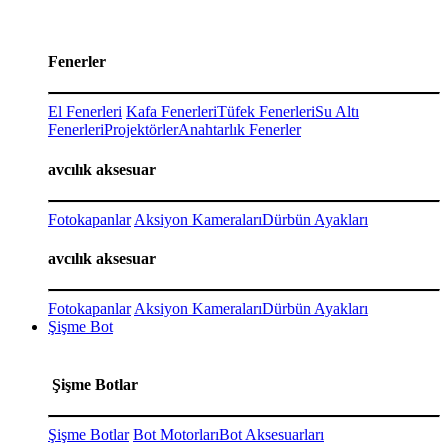
Fenerler
El Fenerleri
Kafa Fenerleri
Tüfek Fenerleri
Su Altı
Fenerleri
Projektörler
Anahtarlık Fenerler
avcılık aksesuar
Fotokapanlar
Aksiyon Kameraları
Dürbün Ayakları
avcılık aksesuar
Fotokapanlar
Aksiyon Kameraları
Dürbün Ayakları
Şişme Bot
Şişme Botlar
Şişme Botlar
Bot Motorları
Bot Aksesuarları