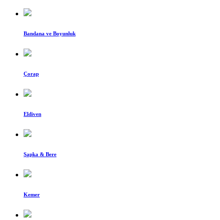
Bandana ve Boyunluk
Çorap
Eldiven
Şapka & Bere
Kemer