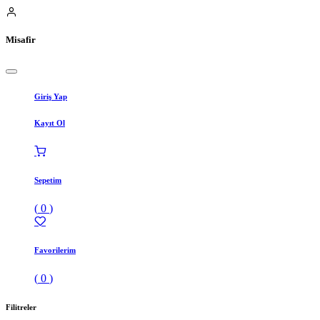
Misafir
Giriş Yap
Kayıt Ol
Sepetim
(
0
)
Favorilerim
(
0
)
Filitreler