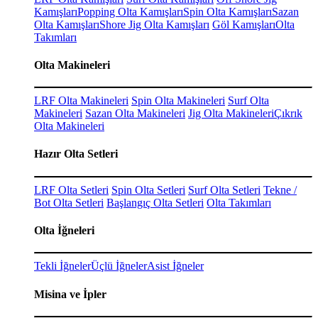
Kamışları
Popping Olta Kamışları
Spin Olta Kamışları
Sazan
Olta Kamışları
Shore Jig Olta Kamışları
Göl Kamışları
Olta
Takımları
Olta Makineleri
LRF Olta Makineleri
Spin Olta Makineleri
Surf Olta
Makineleri
Sazan Olta Makineleri
Jig Olta Makineleri
Çıkrık
Olta Makineleri
Hazır Olta Setleri
LRF Olta Setleri
Spin Olta Setleri
Surf Olta Setleri
Tekne /
Bot Olta Setleri
Başlangıç Olta Setleri
Olta Takımları
Olta İğneleri
Tekli İğneler
Üçlü İğneler
Asist İğneler
Misina ve İpler