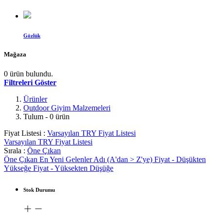
Gözlük
Mağaza
0 ürün bulundu.
Filtreleri Göster
Ürünler
Outdoor Giyim Malzemeleri
Tulum
- 0 ürün
Fiyat Listesi :
Varsayılan TRY Fiyat Listesi
Varsayılan TRY Fiyat Listesi
Sırala :
Öne Çıkan
Öne Çıkan
En Yeni Gelenler
Adı (A'dan > Z'ye)
Fiyat - Düşükten
Yükseğe
Fiyat - Yüksekten Düşüğe
Stok Durumu