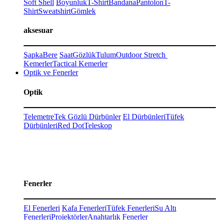
Soft Shell
Boyunluk
T-Shirt
Bandana
Pantolon
T-
Shirt
Sweatshirt
Gömlek
aksesuar
Şapka
Bere
Saat
Gözlük
Tulum
Outdoor Stretch
Kemerler
Tactical Kemerler
Optik ve Fenerler
Optik
Telemetre
Tek Gözlü Dürbünler
El Dürbünleri
Tüfek
Dürbünleri
Red Dot
Teleskop
Fenerler
El Fenerleri
Kafa Fenerleri
Tüfek Fenerleri
Su Altı
Fenerleri
Projektörler
Anahtarlık Fenerler