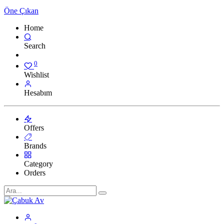
Öne Çıkan
Home
Search
0
Wishlist
Hesabım
Offers
Brands
Category
Orders