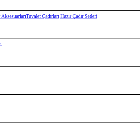
 Aksesuarları
Tuvalet Çadırları
Hazır Çadır Setleri
ı