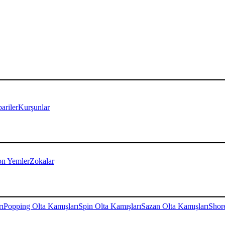
ariler
Kurşunlar
on Yemler
Zokalar
rı
Popping Olta Kamışları
Spin Olta Kamışları
Sazan Olta Kamışları
Shore