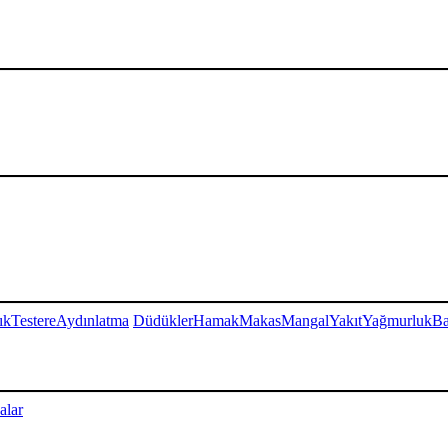
ık
Testere
Aydınlatma
Düdükler
Hamak
Makas
Mangal
Yakıt
Yağmurluk
Ba
alar