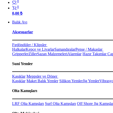
0
0
0,00
₺
Balık Avı
Aksesuarlar
Fırdöndüler / Klipsler
Halkalar
Kepçe ve Livarlar
Şamandıralar
Pense / Makaslar
Gripperler
Ziller
Sazan Malzemeleri
Alarmlar
Hazır Takımlar Çap
Suni Yemler
Kaşıklar
Meppsler ve Döner
Kaşıklar
Maket Balık Yemler
Silikon Yemler
Jig Yemler
Vibrasy
Olta Kamışları
LRF Olta Kamışları
Surf Olta Kamışları
Off Shore Jig Kamışla