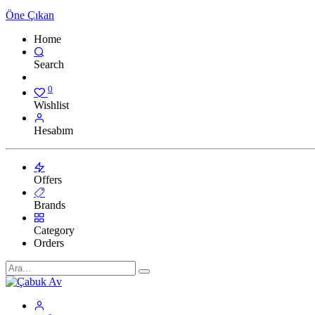
Öne Çıkan
Home
Search
0
Wishlist
Hesabım
Offers
Brands
Category
Orders