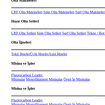
Olta Makineleri
LRF Olta Makineleri
Spin Olta Makineleri
Surf Olta Makineler
Hazır Olta Setleri
LRF Olta Setleri
Spin Olta Setleri
Surf Olta Setleri
Tekne / Bot 
Olta İğneleri
Tekli İğneler
Üçlü İğneler
Asist İğneler
Misina ve İpler
Fluorocarbon Leader
Misinalar
Monofiliament Misinalar
Örgü İp Misinalar
Misina ve İpler
Fluorocarbon Leader
Misinalar
Monofiliament Misinalar
Örgü İp Misinalar