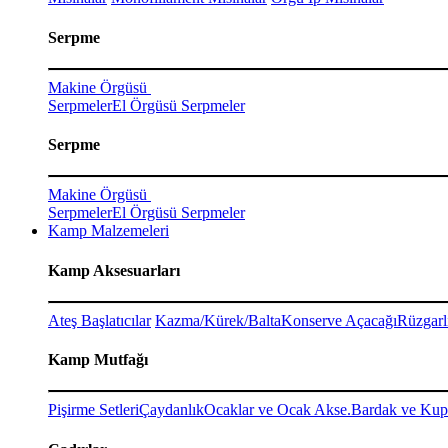
Serpme
Makine Örgüsü
Serpmeler
El Örgüsü Serpmeler
Serpme
Makine Örgüsü
Serpmeler
El Örgüsü Serpmeler
Kamp Malzemeleri
Kamp Aksesuarları
Ateş Başlatıcılar
Kazma/Kürek/Balta
Konserve Açacağı
Rüzgarl
Kamp Mutfağı
Pişirme Setleri
Çaydanlık
Ocaklar ve Ocak Akse.
Bardak ve Kup