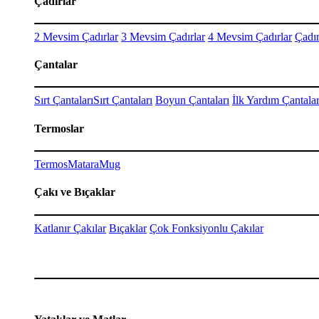
Çadırlar
2 Mevsim Çadırlar
3 Mevsim Çadırlar
4 Mevsim Çadırlar
Çadır
Çantalar
Sırt Çantaları
Sırt Çantaları
Boyun Çantaları
İlk Yardım Çantalar
Termoslar
Termos
Matara
Mug
Çakı ve Bıçaklar
Katlanır Çakılar
Bıçaklar
Çok Fonksiyonlu Çakılar