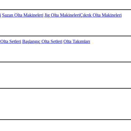
i
Sazan Olta Makineleri
Jig Olta Makineleri
Çıkrık Olta Makineleri
Olta Setleri
Başlangıç Olta Setleri
Olta Takımları