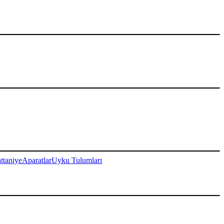
ttaniye
Aparatlar
Uyku Tulumları