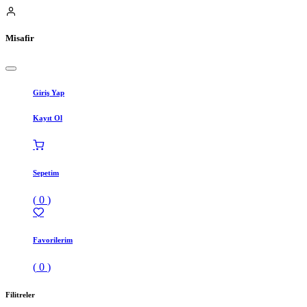
Misafir
Giriş Yap
Kayıt Ol
Sepetim
(
0
)
Favorilerim
(
0
)
Filitreler