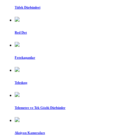
Tüfek Dürbünleri
Red Dot
Fotokapanlar
Teleskop
Telemetre ve Tek Gözlü Dürbünler
Aksiyon Kameraları