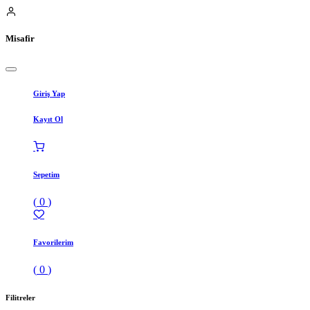
Misafir
Giriş Yap
Kayıt Ol
Sepetim
(
0
)
Favorilerim
(
0
)
Filitreler