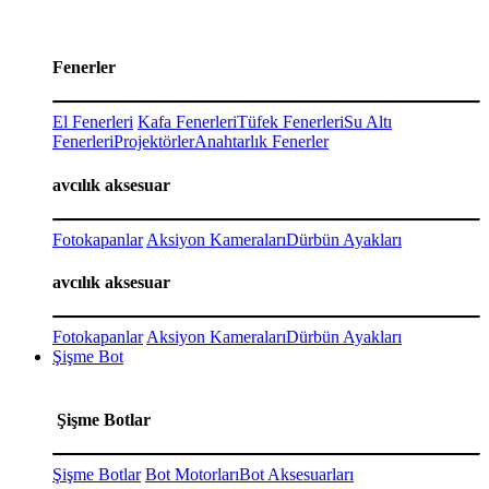
Fenerler
El Fenerleri
Kafa Fenerleri
Tüfek Fenerleri
Su Altı
Fenerleri
Projektörler
Anahtarlık Fenerler
avcılık aksesuar
Fotokapanlar
Aksiyon Kameraları
Dürbün Ayakları
avcılık aksesuar
Fotokapanlar
Aksiyon Kameraları
Dürbün Ayakları
Şişme Bot
Şişme Botlar
Şişme Botlar
Bot Motorları
Bot Aksesuarları