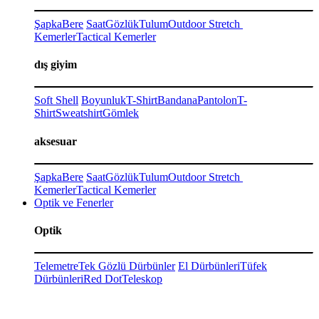
Şapka
Bere
Saat
Gözlük
Tulum
Outdoor Stretch
Kemerler
Tactical Kemerler
dış giyim
Soft Shell
Boyunluk
T-Shirt
Bandana
Pantolon
T-
Shirt
Sweatshirt
Gömlek
aksesuar
Şapka
Bere
Saat
Gözlük
Tulum
Outdoor Stretch
Kemerler
Tactical Kemerler
Optik ve Fenerler
Optik
Telemetre
Tek Gözlü Dürbünler
El Dürbünleri
Tüfek
Dürbünleri
Red Dot
Teleskop