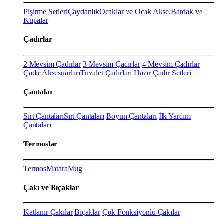
Pişirme Setleri
Çaydanlık
Ocaklar ve Ocak Akse.
Bardak ve
Kupalar
Çadırlar
2 Mevsim Çadırlar
3 Mevsim Çadırlar
4 Mevsim Çadırlar
Çadır Aksesuarları
Tuvalet Çadırları
Hazır Çadır Setleri
Çantalar
Sırt Çantaları
Sırt Çantaları
Boyun Çantaları
İlk Yardım
Çantaları
Termoslar
Termos
Matara
Mug
Çakı ve Bıçaklar
Katlanır Çakılar
Bıçaklar
Çok Fonksiyonlu Çakılar