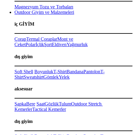
Magnezyum Tozu ve Torbaları
Outdoor Giyim ve Malzemeleri
iç GİYİM
Çorap
Termal Çoraplar
Mont ve
Ceket
Polar
İçlik
Şort
Eldiven
Yağmurluk
dış giyim
Soft Shell
Boyunluk
T-Shirt
Bandana
Pantolon
T-
Shirt
Sweatshirt
Gömlek
Yelek
aksesuar
Şapka
Bere
Saat
Gözlük
Tulum
Outdoor Stretch
Kemerler
Tactical Kemerler
dış giyim