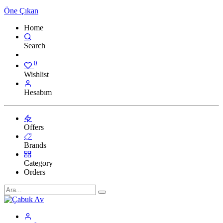
Öne Çıkan
Home
Search
0
Wishlist
Hesabım
Offers
Brands
Category
Orders