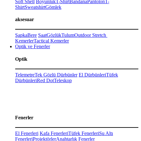
Soft Shell
Boyunluk
T-Shirt
Bandana
Pantolon
T-
Shirt
Sweatshirt
Gömlek
aksesuar
Şapka
Bere
Saat
Gözlük
Tulum
Outdoor Stretch
Kemerler
Tactical Kemerler
Optik ve Fenerler
Optik
Telemetre
Tek Gözlü Dürbünler
El Dürbünleri
Tüfek
Dürbünleri
Red Dot
Teleskop
Fenerler
El Fenerleri
Kafa Fenerleri
Tüfek Fenerleri
Su Altı
Fenerleri
Projektörler
Anahtarlık Fenerler