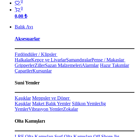
0
0
0,00
₺
Balık Avı
Aksesuarlar
Fırdöndüler / Klipsler
Halkalar
Kepçe ve Livarlar
Şamandıralar
Pense / Makaslar
Gripperler
Ziller
Sazan Malzemeleri
Alarmlar
Hazır Takımlar
Çapariler
Kurşunlar
Suni Yemler
Kaşıklar
Meppsler ve Döner
Kaşıklar
Maket Balık Yemler
Silikon Yemler
Jig
Yemler
Vibrasyon Yemler
Zokalar
Olta Kamışları
LRF Olta Kamışları
Surf Olta Kamışları
Off Shore Jig