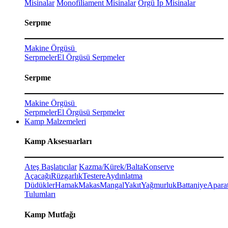
Misinalar
Monofiliament Misinalar
Örgü İp Misinalar
Serpme
Makine Örgüsü
Serpmeler
El Örgüsü Serpmeler
Serpme
Makine Örgüsü
Serpmeler
El Örgüsü Serpmeler
Kamp Malzemeleri
Kamp Aksesuarları
Ateş Başlatıcılar
Kazma/Kürek/Balta
Konserve
Açacağı
Rüzgarlık
Testere
Aydınlatma
Düdükler
Hamak
Makas
Mangal
Yakıt
Yağmurluk
Battaniye
Aparat
Tulumları
Kamp Mutfağı