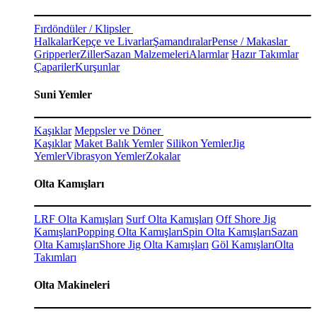
Fırdöndüler / Klipsler
Halkalar
Kepçe ve Livarlar
Şamandıralar
Pense / Makaslar
Gripperler
Ziller
Sazan Malzemeleri
Alarmlar
Hazır Takımlar
Çapariler
Kurşunlar
Suni Yemler
Kaşıklar
Meppsler ve Döner
Kaşıklar
Maket Balık Yemler
Silikon Yemler
Jig
Yemler
Vibrasyon Yemler
Zokalar
Olta Kamışları
LRF Olta Kamışları
Surf Olta Kamışları
Off Shore Jig
Kamışları
Popping Olta Kamışları
Spin Olta Kamışları
Sazan
Olta Kamışları
Shore Jig Olta Kamışları
Göl Kamışları
Olta
Takımları
Olta Makineleri