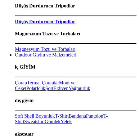
Düşüş Durdurucu Tripodlar
Düşüş Durdurucu Tripodlar
Magnezyum Tozu ve Torbaları
Magnezyum Tozu ve Torbaları
Outdoor Giyim ve Malzemeleri
iç GİYİM
Çorap
Termal Çoraplar
Mont ve
Ceket
Polar
İçlik
Şort
Eldiven
Yağmurluk
dış giyim
Soft Shell
Boyunluk
T-Shirt
Bandana
Pantolon
T-
Shirt
Sweatshirt
Gömlek
Yelek
aksesuar