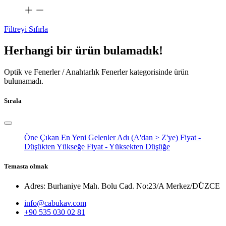
Filtreyi Sıfırla
Herhangi bir ürün bulamadık!
Optik ve Fenerler / Anahtarlık Fenerler
kategorisinde ürün
bulunamadı.
Sırala
Öne Çıkan
En Yeni Gelenler
Adı (A'dan > Z'ye)
Fiyat -
Düşükten Yükseğe
Fiyat - Yüksekten Düşüğe
Temasta olmak
Adres: Burhaniye Mah. Bolu Cad. No:23/A Merkez/DÜZCE
info@cabukav.com
+90 535 030 02 81