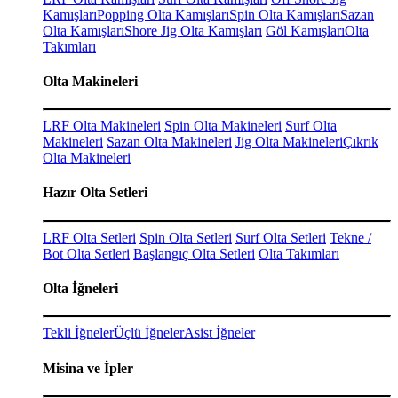
Kamışları
Popping Olta Kamışları
Spin Olta Kamışları
Sazan
Olta Kamışları
Shore Jig Olta Kamışları
Göl Kamışları
Olta
Takımları
Olta Makineleri
LRF Olta Makineleri
Spin Olta Makineleri
Surf Olta
Makineleri
Sazan Olta Makineleri
Jig Olta Makineleri
Çıkrık
Olta Makineleri
Hazır Olta Setleri
LRF Olta Setleri
Spin Olta Setleri
Surf Olta Setleri
Tekne /
Bot Olta Setleri
Başlangıç Olta Setleri
Olta Takımları
Olta İğneleri
Tekli İğneler
Üçlü İğneler
Asist İğneler
Misina ve İpler