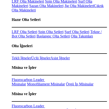
LRF Olta Makineleri
Spin Olta Makineleri
Surf Olta
Makineleri
Sazan Olta Makineleri
Jig Olta Makineleri
Çıkrık
Olta Makineleri
Hazır Olta Setleri
LRF Olta Setleri
Spin Olta Setleri
Surf Olta Setleri
Tekne /
Bot Olta Setleri
Başlangıç Olta Setleri
Olta Takımları
Olta İğneleri
Tekli İğneler
Üçlü İğneler
Asist İğneler
Misina ve İpler
Fluorocarbon Leader
Misinalar
Monofiliament Misinalar
Örgü İp Misinalar
Misina ve İpler
Fluorocarbon Leader