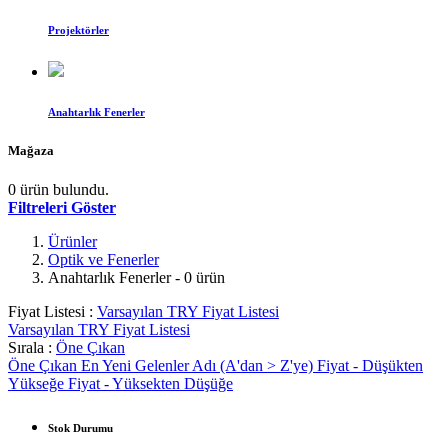
Projektörler
Anahtarlık Fenerler
Mağaza
0 ürün bulundu.
Filtreleri Göster
Ürünler
Optik ve Fenerler
Anahtarlık Fenerler
- 0 ürün
Fiyat Listesi :
Varsayılan TRY Fiyat Listesi
Varsayılan TRY Fiyat Listesi
Sırala :
Öne Çıkan
Öne Çıkan
En Yeni Gelenler
Adı (A'dan > Z'ye)
Fiyat - Düşükten
Yükseğe
Fiyat - Yüksekten Düşüğe
Stok Durumu