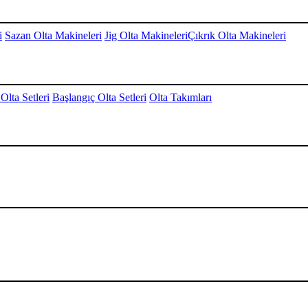
i
Sazan Olta Makineleri
Jig Olta Makineleri
Çıkrık Olta Makineleri
Olta Setleri
Başlangıç Olta Setleri
Olta Takımları