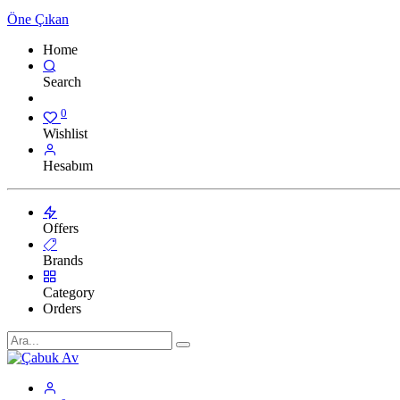
Öne Çıkan
Home
Search
0
Wishlist
Hesabım
Offers
Brands
Category
Orders