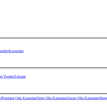
ariler
Kurşunlar
on Yemler
Zokalar
rı
Popping Olta Kamışları
Spin Olta Kamışları
Sazan Olta Kamışları
Shore