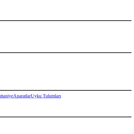
ttaniye
Aparatlar
Uyku Tulumları