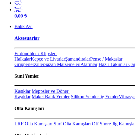
0
0
0,00
₺
Balık Avı
Aksesuarlar
Fırdöndüler / Klipsler
Halkalar
Kepçe ve Livarlar
Şamandıralar
Pense / Makaslar
Gripperler
Ziller
Sazan Malzemeleri
Alarmlar
Hazır Takımlar Çap
Suni Yemler
Kaşıklar
Meppsler ve Döner
Kaşıklar
Maket Balık Yemler
Silikon Yemler
Jig Yemler
Vibrasy
Olta Kamışları
LRF Olta Kamışları
Surf Olta Kamışları
Off Shore Jig Kamışla