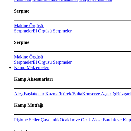
Serpme
Makine Örgüsü
Serpmeler
El Örgüsü Serpmeler
Serpme
Makine Örgüsü
Serpmeler
El Örgüsü Serpmeler
Kamp Malzemeleri
Kamp Aksesuarları
Ateş Başlatıcılar
Kazma/Kürek/Balta
Konserve Açacağı
Rüzgarl
Kamp Mutfağı
Pişirme Setleri
Çaydanlık
Ocaklar ve Ocak Akse.
Bardak ve Kup