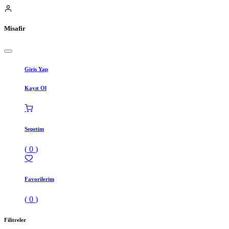
Misafir
Giriş Yap
Kayıt Ol
Sepetim
(
0
)
Favorilerim
(
0
)
Filitreler