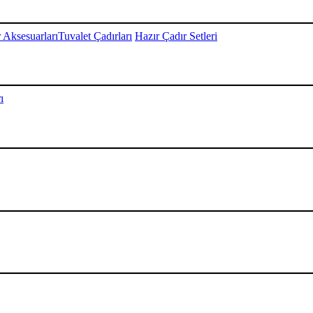
 Aksesuarları
Tuvalet Çadırları
Hazır Çadır Setleri
ı