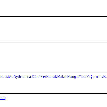
ık
Testere
Aydınlatma
Düdükler
Hamak
Makas
Mangal
Yakıt
Yağmurluk
Ba
alar