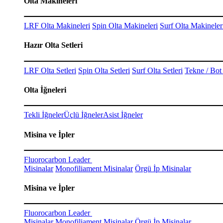
Olta Makineleri
LRF Olta Makineleri
Spin Olta Makineleri
Surf Olta Makineler
Hazır Olta Setleri
LRF Olta Setleri
Spin Olta Setleri
Surf Olta Setleri
Tekne / Bot 
Olta İğneleri
Tekli İğneler
Üçlü İğneler
Asist İğneler
Misina ve İpler
Fluorocarbon Leader
Misinalar
Monofiliament Misinalar
Örgü İp Misinalar
Misina ve İpler
Fluorocarbon Leader
Misinalar
Monofiliament Misinalar
Örgü İp Misinalar