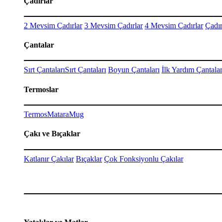
Çadırlar
2 Mevsim Çadırlar
3 Mevsim Çadırlar
4 Mevsim Çadırlar
Çadır
Çantalar
Sırt Çantaları
Sırt Çantaları
Boyun Çantaları
İlk Yardım Çantalar
Termoslar
Termos
Matara
Mug
Çakı ve Bıçaklar
Katlanır Çakılar
Bıçaklar
Çok Fonksiyonlu Çakılar