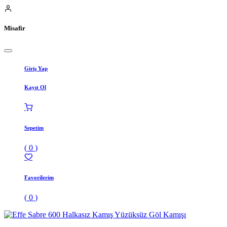
Misafir
Giriş Yap
Kayıt Ol
Sepetim
(
0
)
Favorilerim
(
0
)