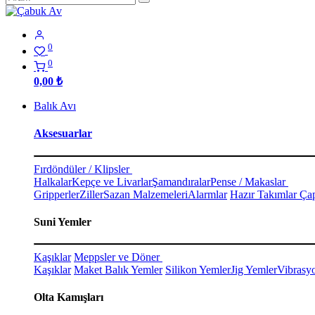
0
0
0,00
₺
Balık Avı
Aksesuarlar
Fırdöndüler / Klipsler
Halkalar
Kepçe ve Livarlar
Şamandıralar
Pense / Makaslar
Gripperler
Ziller
Sazan Malzemeleri
Alarmlar
Hazır Takımlar Çap
Suni Yemler
Kaşıklar
Meppsler ve Döner
Kaşıklar
Maket Balık Yemler
Silikon Yemler
Jig Yemler
Vibrasy
Olta Kamışları