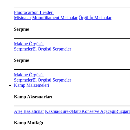
Fluorocarbon Leader
Misinalar
Monofiliament Misinalar
Örgü İp Misinalar
Serpme
Makine Örgüsü
Serpmeler
El Örgüsü Serpmeler
Serpme
Makine Örgüsü
Serpmeler
El Örgüsü Serpmeler
Kamp Malzemeleri
Kamp Aksesuarları
Ateş Başlatıcılar
Kazma/Kürek/Balta
Konserve Açacağı
Rüzgarl
Kamp Mutfağı