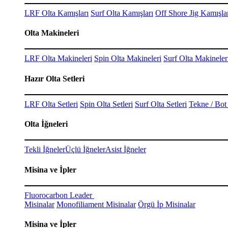
LRF Olta Kamışları
Surf Olta Kamışları
Off Shore Jig Kamışla
Olta Makineleri
LRF Olta Makineleri
Spin Olta Makineleri
Surf Olta Makineler
Hazır Olta Setleri
LRF Olta Setleri
Spin Olta Setleri
Surf Olta Setleri
Tekne / Bot 
Olta İğneleri
Tekli İğneler
Üçlü İğneler
Asist İğneler
Misina ve İpler
Fluorocarbon Leader
Misinalar
Monofiliament Misinalar
Örgü İp Misinalar
Misina ve İpler