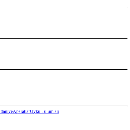
ttaniye
Aparatlar
Uyku Tulumları