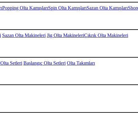
rı
Popping Olta Kamışları
Spin Olta Kamışları
Sazan Olta Kamışları
Shore
i
Sazan Olta Makineleri
Jig Olta Makineleri
Çıkrık Olta Makineleri
Olta Setleri
Başlangıç Olta Setleri
Olta Takımları