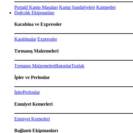
Portatif Kamp Masaları
Kamp Sandalyeleri
Kampetler
Dağcılık Ekipmanları
Karabina ve Expressler
Karabinalar
Expressler
Tırmanış Malzemeleri
Tırmanış Malzemeleri
Batonlar
Tozluk
İpler ve Perlonlar
İpler
Perlonlar
Emniyet Kemerleri
Emniyet Kemerleri
Bağlantı Ekipmanları