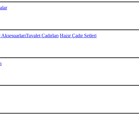
alar
 Aksesuarları
Tuvalet Çadırları
Hazır Çadır Setleri
ı