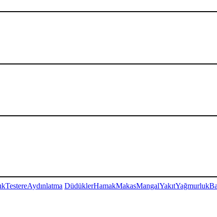
ık
Testere
Aydınlatma
Düdükler
Hamak
Makas
Mangal
Yakıt
Yağmurluk
Ba