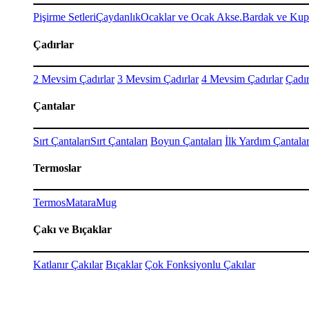
Pişirme Setleri
Çaydanlık
Ocaklar ve Ocak Akse.
Bardak ve Kup
Çadırlar
2 Mevsim Çadırlar
3 Mevsim Çadırlar
4 Mevsim Çadırlar
Çadır
Çantalar
Sırt Çantaları
Sırt Çantaları
Boyun Çantaları
İlk Yardım Çantalar
Termoslar
Termos
Matara
Mug
Çakı ve Bıçaklar
Katlanır Çakılar
Bıçaklar
Çok Fonksiyonlu Çakılar