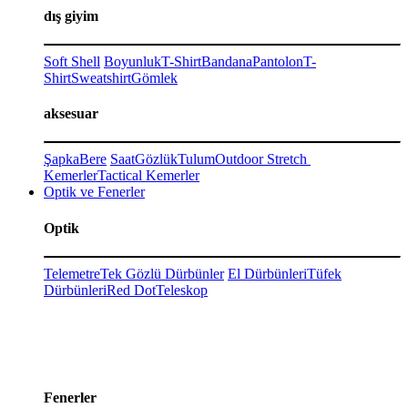
dış giyim
Soft Shell
Boyunluk
T-Shirt
Bandana
Pantolon
T-
Shirt
Sweatshirt
Gömlek
aksesuar
Şapka
Bere
Saat
Gözlük
Tulum
Outdoor Stretch
Kemerler
Tactical Kemerler
Optik ve Fenerler
Optik
Telemetre
Tek Gözlü Dürbünler
El Dürbünleri
Tüfek
Dürbünleri
Red Dot
Teleskop
Fenerler