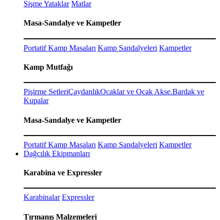
Şişme Yataklar
Matlar
Masa-Sandalye ve Kampetler
Portatif Kamp Masaları
Kamp Sandalyeleri
Kampetler
Kamp Mutfağı
Pişirme Setleri
Çaydanlık
Ocaklar ve Ocak Akse.
Bardak ve
Kupalar
Masa-Sandalye ve Kampetler
Portatif Kamp Masaları
Kamp Sandalyeleri
Kampetler
Dağcılık Ekipmanları
Karabina ve Expressler
Karabinalar
Expressler
Tırmanış Malzemeleri