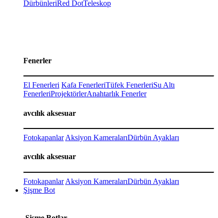
Dürbünleri
Red Dot
Teleskop
Fenerler
El Fenerleri
Kafa Fenerleri
Tüfek Fenerleri
Su Altı
Fenerleri
Projektörler
Anahtarlık Fenerler
avcılık aksesuar
Fotokapanlar
Aksiyon Kameraları
Dürbün Ayakları
avcılık aksesuar
Fotokapanlar
Aksiyon Kameraları
Dürbün Ayakları
Şişme Bot
Şişme Botlar