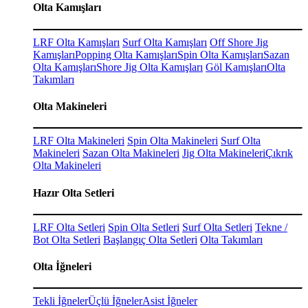
Olta Kamışları
LRF Olta Kamışları
Surf Olta Kamışları
Off Shore Jig
Kamışları
Popping Olta Kamışları
Spin Olta Kamışları
Sazan
Olta Kamışları
Shore Jig Olta Kamışları
Göl Kamışları
Olta
Takımları
Olta Makineleri
LRF Olta Makineleri
Spin Olta Makineleri
Surf Olta
Makineleri
Sazan Olta Makineleri
Jig Olta Makineleri
Çıkrık
Olta Makineleri
Hazır Olta Setleri
LRF Olta Setleri
Spin Olta Setleri
Surf Olta Setleri
Tekne /
Bot Olta Setleri
Başlangıç Olta Setleri
Olta Takımları
Olta İğneleri
Tekli İğneler
Üçlü İğneler
Asist İğneler