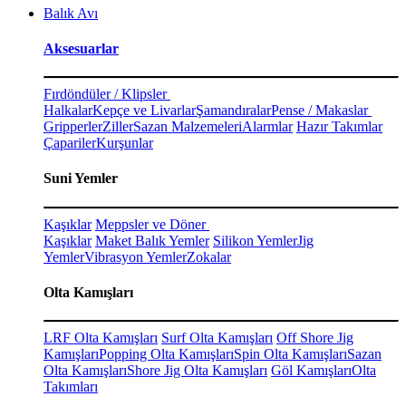
Balık Avı
Aksesuarlar
Fırdöndüler / Klipsler
Halkalar
Kepçe ve Livarlar
Şamandıralar
Pense / Makaslar
Gripperler
Ziller
Sazan Malzemeleri
Alarmlar
Hazır Takımlar
Çapariler
Kurşunlar
Suni Yemler
Kaşıklar
Meppsler ve Döner
Kaşıklar
Maket Balık Yemler
Silikon Yemler
Jig
Yemler
Vibrasyon Yemler
Zokalar
Olta Kamışları
LRF Olta Kamışları
Surf Olta Kamışları
Off Shore Jig
Kamışları
Popping Olta Kamışları
Spin Olta Kamışları
Sazan
Olta Kamışları
Shore Jig Olta Kamışları
Göl Kamışları
Olta
Takımları