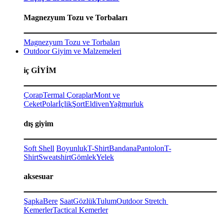
Magnezyum Tozu ve Torbaları
Magnezyum Tozu ve Torbaları
Outdoor Giyim ve Malzemeleri
iç GİYİM
Çorap
Termal Çoraplar
Mont ve
Ceket
Polar
İçlik
Şort
Eldiven
Yağmurluk
dış giyim
Soft Shell
Boyunluk
T-Shirt
Bandana
Pantolon
T-
Shirt
Sweatshirt
Gömlek
Yelek
aksesuar
Şapka
Bere
Saat
Gözlük
Tulum
Outdoor Stretch
Kemerler
Tactical Kemerler