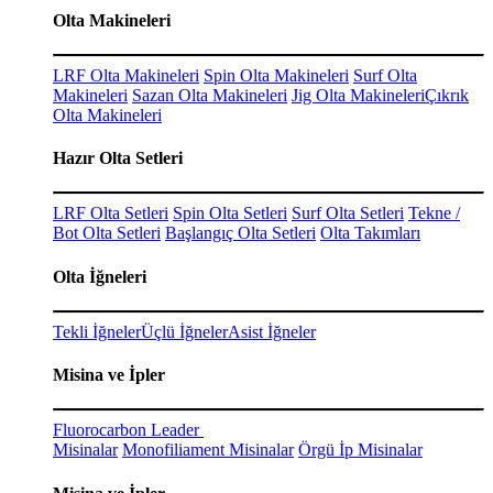
Olta Makineleri
LRF Olta Makineleri
Spin Olta Makineleri
Surf Olta
Makineleri
Sazan Olta Makineleri
Jig Olta Makineleri
Çıkrık
Olta Makineleri
Hazır Olta Setleri
LRF Olta Setleri
Spin Olta Setleri
Surf Olta Setleri
Tekne /
Bot Olta Setleri
Başlangıç Olta Setleri
Olta Takımları
Olta İğneleri
Tekli İğneler
Üçlü İğneler
Asist İğneler
Misina ve İpler
Fluorocarbon Leader
Misinalar
Monofiliament Misinalar
Örgü İp Misinalar