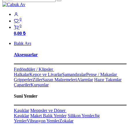
0
0
0,00
₺
Balık Avı
Aksesuarlar
Fırdöndüler / Klipsler
Halkalar
Kepçe ve Livarlar
Şamandıralar
Pense / Makaslar
Gripperler
Ziller
Sazan Malzemeleri
Alarmlar
Hazır Takımlar
Çapariler
Kurşunlar
Suni Yemler
Kaşıklar
Meppsler ve Döner
Kaşıklar
Maket Balık Yemler
Silikon Yemler
Jig
Yemler
Vibrasyon Yemler
Zokalar