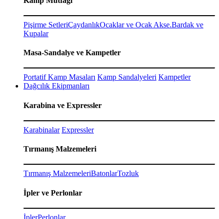
Kamp Mutfağı
Pişirme Setleri
Çaydanlık
Ocaklar ve Ocak Akse.
Bardak ve
Kupalar
Masa-Sandalye ve Kampetler
Portatif Kamp Masaları
Kamp Sandalyeleri
Kampetler
Dağcılık Ekipmanları
Karabina ve Expressler
Karabinalar
Expressler
Tırmanış Malzemeleri
Tırmanış Malzemeleri
Batonlar
Tozluk
İpler ve Perlonlar
İpler
Perlonlar