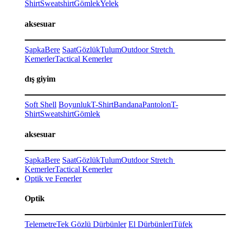
Shirt
Sweatshirt
Gömlek
Yelek
aksesuar
Şapka
Bere
Saat
Gözlük
Tulum
Outdoor Stretch
Kemerler
Tactical Kemerler
dış giyim
Soft Shell
Boyunluk
T-Shirt
Bandana
Pantolon
T-
Shirt
Sweatshirt
Gömlek
aksesuar
Şapka
Bere
Saat
Gözlük
Tulum
Outdoor Stretch
Kemerler
Tactical Kemerler
Optik ve Fenerler
Optik
Telemetre
Tek Gözlü Dürbünler
El Dürbünleri
Tüfek