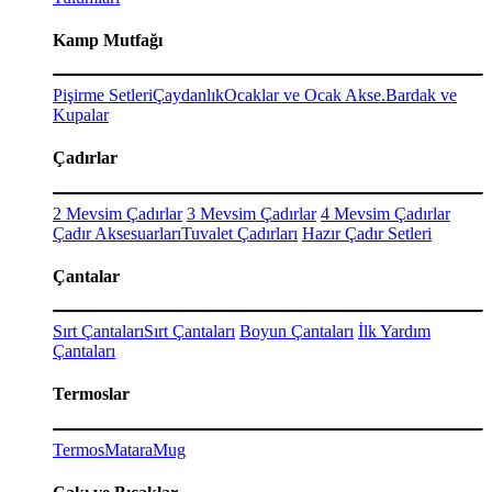
Kamp Mutfağı
Pişirme Setleri
Çaydanlık
Ocaklar ve Ocak Akse.
Bardak ve
Kupalar
Çadırlar
2 Mevsim Çadırlar
3 Mevsim Çadırlar
4 Mevsim Çadırlar
Çadır Aksesuarları
Tuvalet Çadırları
Hazır Çadır Setleri
Çantalar
Sırt Çantaları
Sırt Çantaları
Boyun Çantaları
İlk Yardım
Çantaları
Termoslar
Termos
Matara
Mug