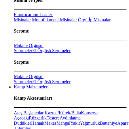
Misina ve İpler
Fluorocarbon Leader
Misinalar
Monofiliament Misinalar
Örgü İp Misinalar
Serpme
Makine Örgüsü
Serpmeler
El Örgüsü Serpmeler
Serpme
Makine Örgüsü
Serpmeler
El Örgüsü Serpmeler
Kamp Malzemeleri
Kamp Aksesuarları
Ateş Başlatıcılar
Kazma/Kürek/Balta
Konserve
Açacağı
Rüzgarlık
Testere
Aydınlatma
Düdükler
Hamak
Makas
Mangal
Yakıt
Yağmurluk
Battaniye
Aparat
Tulumları