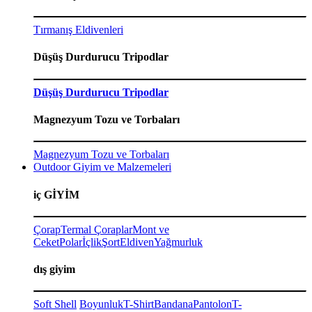
Tırmanış Eldivenleri
Düşüş Durdurucu Tripodlar
Düşüş Durdurucu Tripodlar
Magnezyum Tozu ve Torbaları
Magnezyum Tozu ve Torbaları
Outdoor Giyim ve Malzemeleri
iç GİYİM
Çorap
Termal Çoraplar
Mont ve
Ceket
Polar
İçlik
Şort
Eldiven
Yağmurluk
dış giyim
Soft Shell
Boyunluk
T-Shirt
Bandana
Pantolon
T-