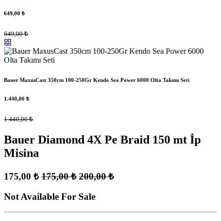
649,00
₺
649,00
₺
Bauer MaxusCast 350cm 100-250Gr Kendo Sea Power 6000 Olta Takımı Seti
1.440,00
₺
1.440,00
₺
Bauer Diamond 4X Pe Braid 150 mt İp
Misina
175,00
₺
175,00
₺
200,00
₺
Not Available For Sale