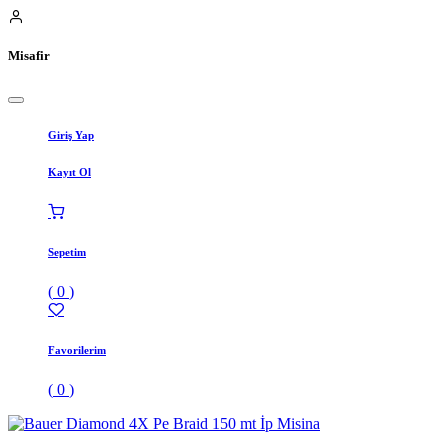
Misafir
Giriş Yap
Kayıt Ol
Sepetim
(
0
)
Favorilerim
(
0
)