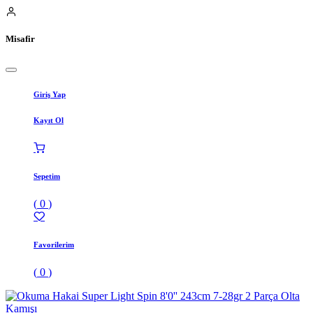
Misafir
Giriş Yap
Kayıt Ol
Sepetim
(
0
)
Favorilerim
(
0
)