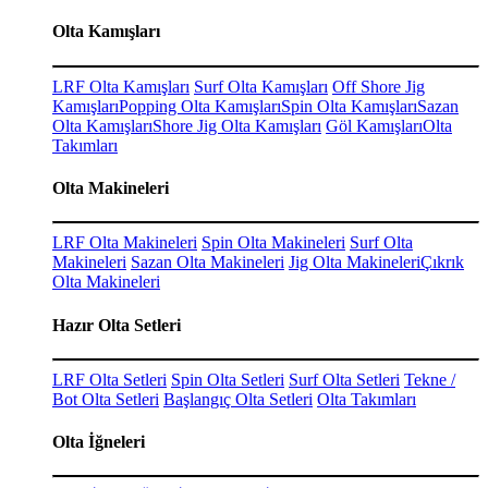
Olta Kamışları
LRF Olta Kamışları
Surf Olta Kamışları
Off Shore Jig
Kamışları
Popping Olta Kamışları
Spin Olta Kamışları
Sazan
Olta Kamışları
Shore Jig Olta Kamışları
Göl Kamışları
Olta
Takımları
Olta Makineleri
LRF Olta Makineleri
Spin Olta Makineleri
Surf Olta
Makineleri
Sazan Olta Makineleri
Jig Olta Makineleri
Çıkrık
Olta Makineleri
Hazır Olta Setleri
LRF Olta Setleri
Spin Olta Setleri
Surf Olta Setleri
Tekne /
Bot Olta Setleri
Başlangıç Olta Setleri
Olta Takımları
Olta İğneleri