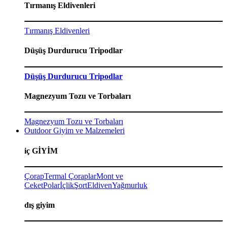
Tırmanış Eldivenleri
Tırmanış Eldivenleri
Düşüş Durdurucu Tripodlar
Düşüş Durdurucu Tripodlar
Magnezyum Tozu ve Torbaları
Magnezyum Tozu ve Torbaları
Outdoor Giyim ve Malzemeleri
iç GİYİM
Çorap
Termal Çoraplar
Mont ve
Ceket
Polar
İçlik
Şort
Eldiven
Yağmurluk
dış giyim