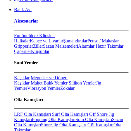
Balık Avı
Aksesuarlar
Fırdöndüler / Klipsler
Halkalar
Kepçe ve Livarlar
Şamandıralar
Pense / Makaslar
Gripperler
Ziller
Sazan Malzemeleri
Alarmlar
Hazır Takımlar
Çapariler
Kurşunlar
Suni Yemler
Kaşıklar
Meppsler ve Döner
Kaşıklar
Maket Balık Yemler
Silikon Yemler
Jig
Yemler
Vibrasyon Yemler
Zokalar
Olta Kamışları
LRF Olta Kamışları
Surf Olta Kamışları
Off Shore Jig
Kamışları
Popping Olta Kamışları
Spin Olta Kamışları
Sazan
Olta Kamışları
Shore Jig Olta Kamışları
Göl Kamışları
Olta
Takımları