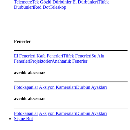
Telemetre
Tek Gözlü Dürbünler
El Dürbünleri
Tüfek
Dürbünleri
Red Dot
Teleskop
Fenerler
El Fenerleri
Kafa Fenerleri
Tüfek Fenerleri
Su Altı
Fenerleri
Projektörler
Anahtarlık Fenerler
avcılık aksesuar
Fotokapanlar
Aksiyon Kameraları
Dürbün Ayakları
avcılık aksesuar
Fotokapanlar
Aksiyon Kameraları
Dürbün Ayakları
Şişme Bot