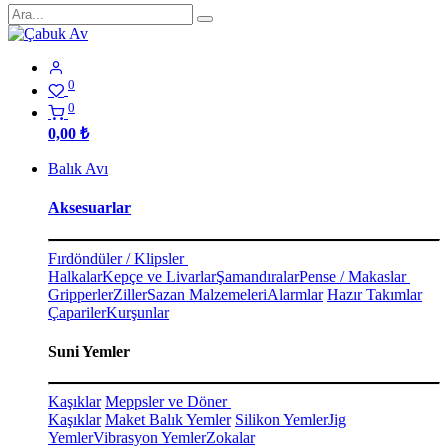
0
0
0,00
₺
Balık Avı
Aksesuarlar
Fırdöndüler / Klipsler
Halkalar
Kepçe ve Livarlar
Şamandıralar
Pense / Makaslar
Gripperler
Ziller
Sazan Malzemeleri
Alarmlar
Hazır Takımlar
Çapariler
Kurşunlar
Suni Yemler
Kaşıklar
Meppsler ve Döner
Kaşıklar
Maket Balık Yemler
Silikon Yemler
Jig
Yemler
Vibrasyon Yemler
Zokalar