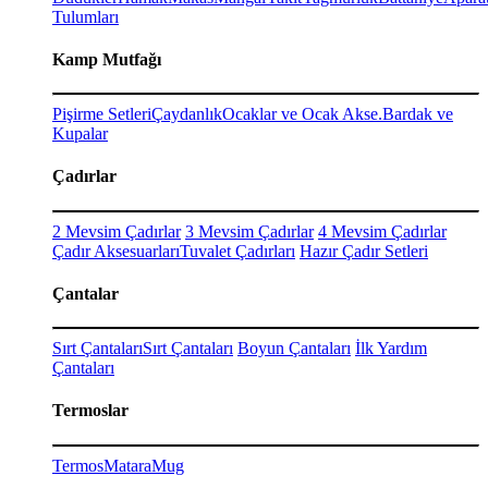
Tulumları
Kamp Mutfağı
Pişirme Setleri
Çaydanlık
Ocaklar ve Ocak Akse.
Bardak ve
Kupalar
Çadırlar
2 Mevsim Çadırlar
3 Mevsim Çadırlar
4 Mevsim Çadırlar
Çadır Aksesuarları
Tuvalet Çadırları
Hazır Çadır Setleri
Çantalar
Sırt Çantaları
Sırt Çantaları
Boyun Çantaları
İlk Yardım
Çantaları
Termoslar
Termos
Matara
Mug