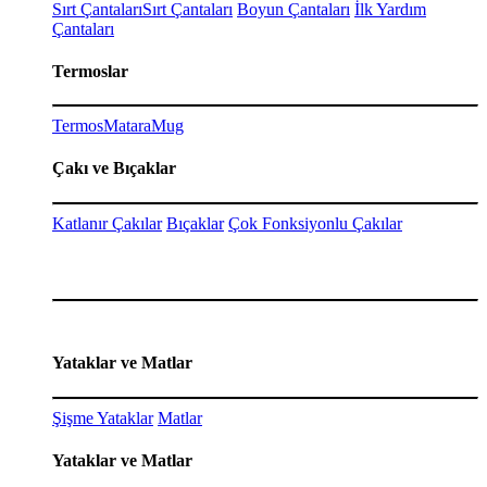
Sırt Çantaları
Sırt Çantaları
Boyun Çantaları
İlk Yardım
Çantaları
Termoslar
Termos
Matara
Mug
Çakı ve Bıçaklar
Katlanır Çakılar
Bıçaklar
Çok Fonksiyonlu Çakılar
Yataklar ve Matlar
Şişme Yataklar
Matlar
Yataklar ve Matlar