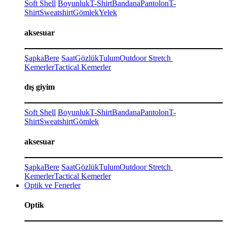
Soft Shell
Boyunluk
T-Shirt
Bandana
Pantolon
T-
Shirt
Sweatshirt
Gömlek
Yelek
aksesuar
Şapka
Bere
Saat
Gözlük
Tulum
Outdoor Stretch
Kemerler
Tactical Kemerler
dış giyim
Soft Shell
Boyunluk
T-Shirt
Bandana
Pantolon
T-
Shirt
Sweatshirt
Gömlek
aksesuar
Şapka
Bere
Saat
Gözlük
Tulum
Outdoor Stretch
Kemerler
Tactical Kemerler
Optik ve Fenerler
Optik