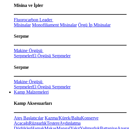
Misina ve İpler
Fluorocarbon Leader
Misinalar
Monofiliament Misinalar
Örgü İp Misinalar
Serpme
Makine Örgüsü
Serpmeler
El Örgüsü Serpmeler
Serpme
Makine Örgüsü
Serpmeler
El Örgüsü Serpmeler
Kamp Malzemeleri
Kamp Aksesuarları
Ateş Başlatıcılar
Kazma/Kürek/Balta
Konserve
Açacağı
Rüzgarlık
Testere
Aydınlatma
Düdükler
Hamak
Makas
Mangal
Yakıt
Yağmurluk
Battaniye
Aparat