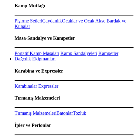
Kamp Mutfağı
Pişirme Setleri
Çaydanlık
Ocaklar ve Ocak Akse.
Bardak ve
Kupalar
Masa-Sandalye ve Kampetler
Portatif Kamp Masaları
Kamp Sandalyeleri
Kampetler
Dağcılık Ekipmanları
Karabina ve Expressler
Karabinalar
Expressler
Tırmanış Malzemeleri
Tırmanış Malzemeleri
Batonlar
Tozluk
İpler ve Perlonlar