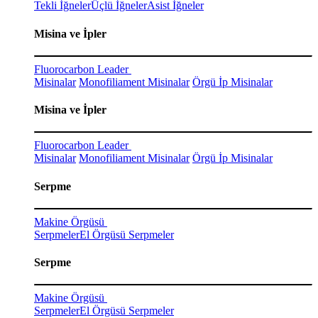
Tekli İğneler
Üçlü İğneler
Asist İğneler
Misina ve İpler
Fluorocarbon Leader
Misinalar
Monofiliament Misinalar
Örgü İp Misinalar
Misina ve İpler
Fluorocarbon Leader
Misinalar
Monofiliament Misinalar
Örgü İp Misinalar
Serpme
Makine Örgüsü
Serpmeler
El Örgüsü Serpmeler
Serpme
Makine Örgüsü
Serpmeler
El Örgüsü Serpmeler