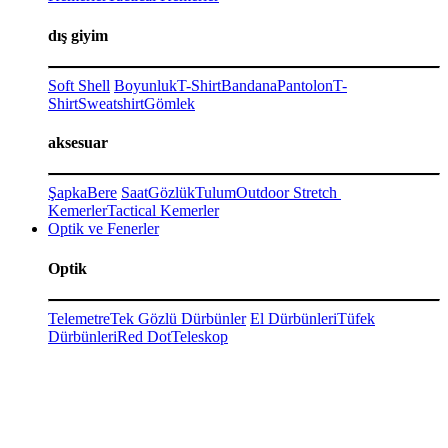
dış giyim
Soft Shell
Boyunluk
T-Shirt
Bandana
Pantolon
T-
Shirt
Sweatshirt
Gömlek
aksesuar
Şapka
Bere
Saat
Gözlük
Tulum
Outdoor Stretch
Kemerler
Tactical Kemerler
Optik ve Fenerler
Optik
Telemetre
Tek Gözlü Dürbünler
El Dürbünleri
Tüfek
Dürbünleri
Red Dot
Teleskop