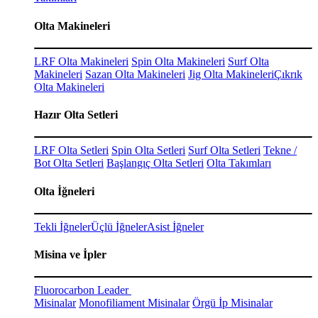
Olta Makineleri
LRF Olta Makineleri
Spin Olta Makineleri
Surf Olta
Makineleri
Sazan Olta Makineleri
Jig Olta Makineleri
Çıkrık
Olta Makineleri
Hazır Olta Setleri
LRF Olta Setleri
Spin Olta Setleri
Surf Olta Setleri
Tekne /
Bot Olta Setleri
Başlangıç Olta Setleri
Olta Takımları
Olta İğneleri
Tekli İğneler
Üçlü İğneler
Asist İğneler
Misina ve İpler
Fluorocarbon Leader
Misinalar
Monofiliament Misinalar
Örgü İp Misinalar