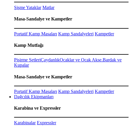
Şişme Yataklar
Matlar
Masa-Sandalye ve Kampetler
Portatif Kamp Masaları
Kamp Sandalyeleri
Kampetler
Kamp Mutfağı
Pişirme Setleri
Çaydanlık
Ocaklar ve Ocak Akse.
Bardak ve
Kupalar
Masa-Sandalye ve Kampetler
Portatif Kamp Masaları
Kamp Sandalyeleri
Kampetler
Dağcılık Ekipmanları
Karabina ve Expressler
Karabinalar
Expressler