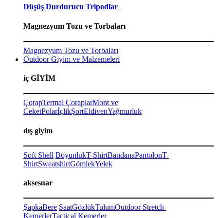
Düşüş Durdurucu Tripodlar
Magnezyum Tozu ve Torbaları
Magnezyum Tozu ve Torbaları
Outdoor Giyim ve Malzemeleri
iç GİYİM
Çorap
Termal Çoraplar
Mont ve
Ceket
Polar
İçlik
Şort
Eldiven
Yağmurluk
dış giyim
Soft Shell
Boyunluk
T-Shirt
Bandana
Pantolon
T-
Shirt
Sweatshirt
Gömlek
Yelek
aksesuar
Şapka
Bere
Saat
Gözlük
Tulum
Outdoor Stretch
Kemerler
Tactical Kemerler