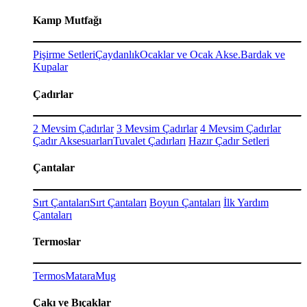
Kamp Mutfağı
Pişirme Setleri
Çaydanlık
Ocaklar ve Ocak Akse.
Bardak ve
Kupalar
Çadırlar
2 Mevsim Çadırlar
3 Mevsim Çadırlar
4 Mevsim Çadırlar
Çadır Aksesuarları
Tuvalet Çadırları
Hazır Çadır Setleri
Çantalar
Sırt Çantaları
Sırt Çantaları
Boyun Çantaları
İlk Yardım
Çantaları
Termoslar
Termos
Matara
Mug
Çakı ve Bıçaklar