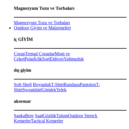
Magnezyum Tozu ve Torbaları
Magnezyum Tozu ve Torbaları
Outdoor Giyim ve Malzemeleri
iç GİYİM
Çorap
Termal Çoraplar
Mont ve
Ceket
Polar
İçlik
Şort
Eldiven
Yağmurluk
dış giyim
Soft Shell
Boyunluk
T-Shirt
Bandana
Pantolon
T-
Shirt
Sweatshirt
Gömlek
Yelek
aksesuar
Şapka
Bere
Saat
Gözlük
Tulum
Outdoor Stretch
Kemerler
Tactical Kemerler