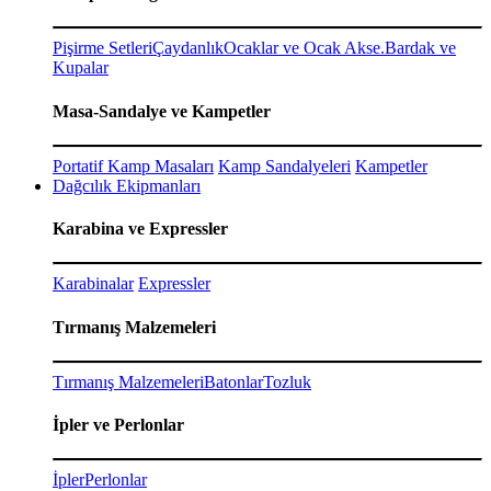
Pişirme Setleri
Çaydanlık
Ocaklar ve Ocak Akse.
Bardak ve
Kupalar
Masa-Sandalye ve Kampetler
Portatif Kamp Masaları
Kamp Sandalyeleri
Kampetler
Dağcılık Ekipmanları
Karabina ve Expressler
Karabinalar
Expressler
Tırmanış Malzemeleri
Tırmanış Malzemeleri
Batonlar
Tozluk
İpler ve Perlonlar
İpler
Perlonlar