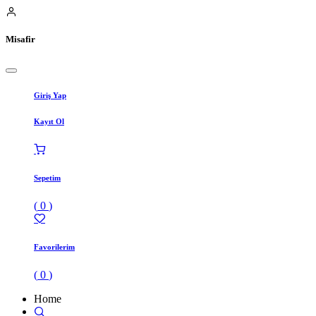
Misafir
Giriş Yap
Kayıt Ol
Sepetim
(
0
)
Favorilerim
(
0
)
Home