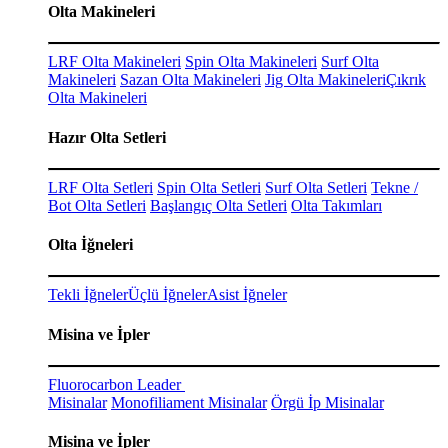
Olta Makineleri
LRF Olta Makineleri
Spin Olta Makineleri
Surf Olta
Makineleri
Sazan Olta Makineleri
Jig Olta Makineleri
Çıkrık
Olta Makineleri
Hazır Olta Setleri
LRF Olta Setleri
Spin Olta Setleri
Surf Olta Setleri
Tekne /
Bot Olta Setleri
Başlangıç Olta Setleri
Olta Takımları
Olta İğneleri
Tekli İğneler
Üçlü İğneler
Asist İğneler
Misina ve İpler
Fluorocarbon Leader
Misinalar
Monofiliament Misinalar
Örgü İp Misinalar
Misina ve İpler