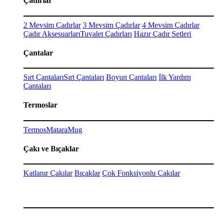
Çadırlar
2 Mevsim Çadırlar
3 Mevsim Çadırlar
4 Mevsim Çadırlar
Çadır Aksesuarları
Tuvalet Çadırları
Hazır Çadır Setleri
Çantalar
Sırt Çantaları
Sırt Çantaları
Boyun Çantaları
İlk Yardım
Çantaları
Termoslar
Termos
Matara
Mug
Çakı ve Bıçaklar
Katlanır Çakılar
Bıçaklar
Çok Fonksiyonlu Çakılar