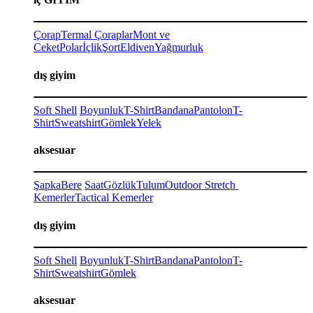
Çorap
Termal Çoraplar
Mont ve
Ceket
Polar
İçlik
Şort
Eldiven
Yağmurluk
dış giyim
Soft Shell
Boyunluk
T-Shirt
Bandana
Pantolon
T-
Shirt
Sweatshirt
Gömlek
Yelek
aksesuar
Şapka
Bere
Saat
Gözlük
Tulum
Outdoor Stretch
Kemerler
Tactical Kemerler
dış giyim
Soft Shell
Boyunluk
T-Shirt
Bandana
Pantolon
T-
Shirt
Sweatshirt
Gömlek
aksesuar