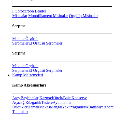
Fluorocarbon Leader
Misinalar
Monofiliament Misinalar
Örgü İp Misinalar
Serpme
Makine Örgüsü
Serpmeler
El Örgüsü Serpmeler
Serpme
Makine Örgüsü
Serpmeler
El Örgüsü Serpmeler
Kamp Malzemeleri
Kamp Aksesuarları
Ateş Başlatıcılar
Kazma/Kürek/Balta
Konserve
Açacağı
Rüzgarlık
Testere
Aydınlatma
Düdükler
Hamak
Makas
Mangal
Yakıt
Yağmurluk
Battaniye
Aparat
Tulumları