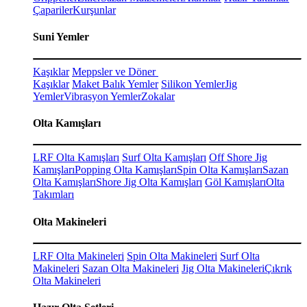
Çapariler
Kurşunlar
Suni Yemler
Kaşıklar
Meppsler ve Döner
Kaşıklar
Maket Balık Yemler
Silikon Yemler
Jig
Yemler
Vibrasyon Yemler
Zokalar
Olta Kamışları
LRF Olta Kamışları
Surf Olta Kamışları
Off Shore Jig
Kamışları
Popping Olta Kamışları
Spin Olta Kamışları
Sazan
Olta Kamışları
Shore Jig Olta Kamışları
Göl Kamışları
Olta
Takımları
Olta Makineleri
LRF Olta Makineleri
Spin Olta Makineleri
Surf Olta
Makineleri
Sazan Olta Makineleri
Jig Olta Makineleri
Çıkrık
Olta Makineleri