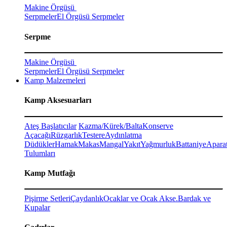
Makine Örgüsü
Serpmeler
El Örgüsü Serpmeler
Serpme
Makine Örgüsü
Serpmeler
El Örgüsü Serpmeler
Kamp Malzemeleri
Kamp Aksesuarları
Ateş Başlatıcılar
Kazma/Kürek/Balta
Konserve
Açacağı
Rüzgarlık
Testere
Aydınlatma
Düdükler
Hamak
Makas
Mangal
Yakıt
Yağmurluk
Battaniye
Aparat
Tulumları
Kamp Mutfağı
Pişirme Setleri
Çaydanlık
Ocaklar ve Ocak Akse.
Bardak ve
Kupalar