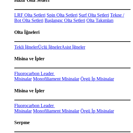
Hazır Olta Setleri
LRF Olta Setleri
Spin Olta Setleri
Surf Olta Setleri
Tekne /
Bot Olta Setleri
Başlangıç Olta Setleri
Olta Takımları
Olta İğneleri
Tekli İğneler
Üçlü İğneler
Asist İğneler
Misina ve İpler
Fluorocarbon Leader
Misinalar
Monofiliament Misinalar
Örgü İp Misinalar
Misina ve İpler
Fluorocarbon Leader
Misinalar
Monofiliament Misinalar
Örgü İp Misinalar
Serpme