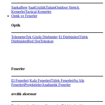
Şapka
Bere
Saat
Gözlük
Tulum
Outdoor Stretch
Kemerler
Tactical Kemerler
Optik ve Fenerler
Optik
Telemetre
Tek Gözlü Dürbünler
El Dürbünleri
Tüfek
Dürbünleri
Red Dot
Teleskop
Fenerler
El Fenerleri
Kafa Fenerleri
Tüfek Fenerleri
Su Altı
Fenerleri
Projektörler
Anahtarlık Fenerler
avcılık aksesuar