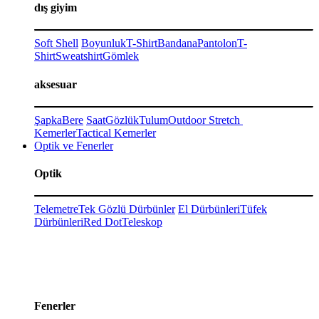
dış giyim
Soft Shell
Boyunluk
T-Shirt
Bandana
Pantolon
T-
Shirt
Sweatshirt
Gömlek
aksesuar
Şapka
Bere
Saat
Gözlük
Tulum
Outdoor Stretch
Kemerler
Tactical Kemerler
Optik ve Fenerler
Optik
Telemetre
Tek Gözlü Dürbünler
El Dürbünleri
Tüfek
Dürbünleri
Red Dot
Teleskop
Fenerler