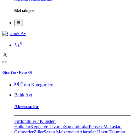
Bizi takip et
0
Giriş Yap
•
Kayıt Ol
Ürün Kategorileri
Balık Avı
Aksesuarlar
Fırdöndüler / Klipsler
Halkalar
Kepçe ve Livarlar
Şamandıralar
Pense / Makaslar
Gripperler
Ziller
Sazan Malzemeleri
Alarmlar
Hazır Takımlar