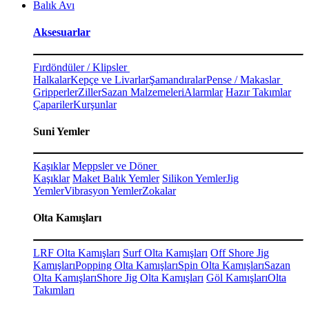
Balık Avı
Aksesuarlar
Fırdöndüler / Klipsler
Halkalar
Kepçe ve Livarlar
Şamandıralar
Pense / Makaslar
Gripperler
Ziller
Sazan Malzemeleri
Alarmlar
Hazır Takımlar
Çapariler
Kurşunlar
Suni Yemler
Kaşıklar
Meppsler ve Döner
Kaşıklar
Maket Balık Yemler
Silikon Yemler
Jig
Yemler
Vibrasyon Yemler
Zokalar
Olta Kamışları
LRF Olta Kamışları
Surf Olta Kamışları
Off Shore Jig
Kamışları
Popping Olta Kamışları
Spin Olta Kamışları
Sazan
Olta Kamışları
Shore Jig Olta Kamışları
Göl Kamışları
Olta
Takımları